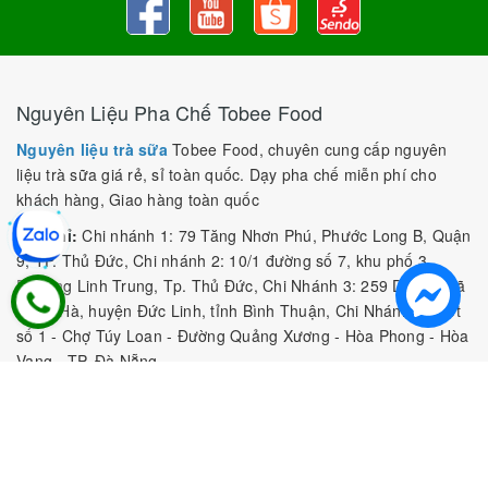
Nguyên Liệu Pha Chế Tobee Food
Nguyên liệu trà sữa
Tobee Food, chuyên cung cấp nguyên
liệu trà sữa giá rẻ, sỉ toàn quốc. Dạy pha chế miễn phí cho
khách hàng, Giao hàng toàn quốc
Địa Chỉ:
Chi nhánh 1: 79 Tăng Nhơn Phú, Phước Long B, Quận
9, TP. Thủ Đức, Chi nhánh 2: 10/1 đường số 7, khu phố 3,
Phường Linh Trung, Tp. Thủ Đức, Chi Nhánh 3: 259 DT766, xã
Đông Hà, huyện Đức Linh, tỉnh Bình Thuận, Chi Nhánh 4: Kiot
số 1 - Chợ Túy Loan - Đường Quảng Xương - Hòa Phong - Hòa
Vang - TP. Đà Nẵng
MST:
0316297519 do SKHDT Tp Hồ Chí Minh cấp ngày
28/05/2020
Hotline:
0935 688 198
/
034 966 3735
E-mail:
tobeefood@gmail.com