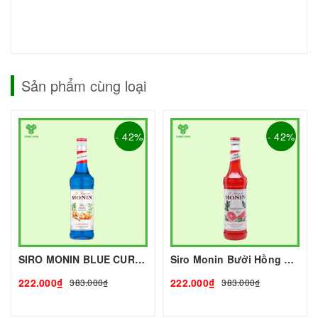
Sản phẩm cùng loại
- 42%
- 42%
SIRO MONIN BLUE CURACAO - 700ml | Nguyên liệu pha chế- TOBEE FOOD
Siro Monin Bưởi Hồng 700ml (Pink Grapefruit) I Nguyên Liệu Pha Chế - Tobee Food
222.000₫
222.000₫
383.000₫
383.000₫