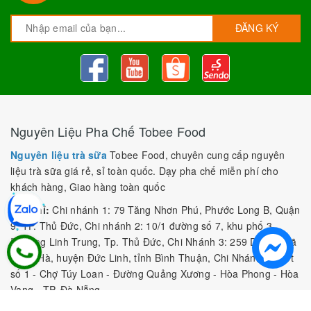
ĐĂNG KÝ
Nguyên Liệu Pha Chế Tobee Food
Nguyên liệu trà sữa
Tobee Food, chuyên cung cấp nguyên
liệu trà sữa giá rẻ, sỉ toàn quốc. Dạy pha chế miễn phí cho
khách hàng, Giao hàng toàn quốc
Địa Chỉ:
Chi nhánh 1: 79 Tăng Nhơn Phú, Phước Long B, Quận
9, TP. Thủ Đức, Chi nhánh 2: 10/1 đường số 7, khu phố 3,
Phường Linh Trung, Tp. Thủ Đức, Chi Nhánh 3: 259 DT766, xã
Đông Hà, huyện Đức Linh, tỉnh Bình Thuận, Chi Nhánh 4: Kiot
số 1 - Chợ Túy Loan - Đường Quảng Xương - Hòa Phong - Hòa
Vang - TP. Đà Nẵng
MST:
0316297519 do SKHDT Tp Hồ Chí Minh cấp ngày