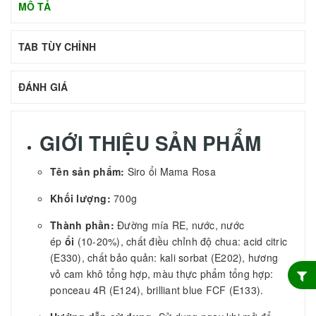
MÔ TẢ
TAB TÙY CHỈNH
ĐÁNH GIÁ
GIỚI THIỆU SẢN PHẨM
Tên sản phẩm:
Siro ổi Mama Rosa
Khối lượng:
700g
Thành phần:
Đường mía RE, nước, nước
ép
ổi
(10-20%), chất điều chỉnh độ chua: acid citric
(E330), chất bảo quản: kali sorbat (E202), hương
vỏ cam khô tổng hợp, màu thực phẩm tổng hợp:
ponceau 4R (E124), brilliant blue FCF (E133).