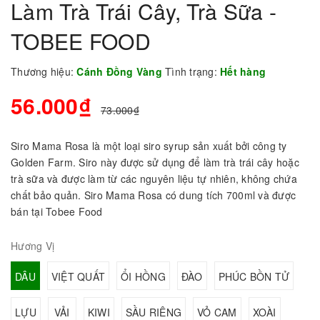
Làm Trà Trái Cây, Trà Sữa -
TOBEE FOOD
Thương hiệu:
Cánh Đồng Vàng
Tình trạng:
Hết hàng
56.000₫
73.000₫
Siro Mama Rosa là một loại siro syrup sản xuất bởi công ty
Golden Farm. Siro này được sử dụng để làm trà trái cây hoặc
trà sữa và được làm từ các nguyên liệu tự nhiên, không chứa
chất bảo quản. Siro Mama Rosa có dung tích 700ml và được
bán tại Tobee Food
Hương Vị
DÂU
VIỆT QUẤT
ỔI HỒNG
ĐÀO
PHÚC BỒN TỬ
LỰU
VẢI
KIWI
SẦU RIÊNG
VỎ CAM
XOÀI