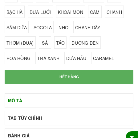
BẠC HÀ
DƯA LƯỚI
KHOAI MÔN
CAM
CHANH
SÂM DỨA
SOCOLA
NHO
CHANH DÂY
THƠM (DỨA)
SẢ
TÁO
ĐƯỜNG ĐEN
HOA HỒNG
TRÀ XANH
DƯA HẤU
CARAMEL
HẾT HÀNG
MÔ TẢ
TAB TÙY CHỈNH
ĐÁNH GIÁ