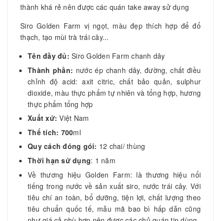
thành khá rẻ nên được các quán take away sử dụng
Siro Golden Farm vị ngọt, màu đẹp thích hợp để đổ
thạch, tạo mùi trà trái cây...
Tên đầy đủ:
Siro Golden Farm chanh dây
Thành phần:
nước ép chanh dây, đường, chất điều
chỉnh độ acid: axit citric, chất bảo quản, sulphur
dioxide, màu thực phẩm tự nhiên và tổng hợp, hương
thực phẩm tổng hợp
Xuất xứ:
Việt Nam
Thể tích: 700
ml
Quy cách đóng gói:
12 chai/ thùng
Thời hạn sử dụng
: 1 năm
Về thương hiệu Golden Farm: là thương hiệu nổi
tiếng trong nước về sản xuất siro, nước trái cây. Với
tiêu chí an toàn, bổ dưỡng, tiện lợi, chất lượng theo
tiêu chuẩn quốc tế, mẫu mã bao bì hấp dẫn cũng
như giá cả phù hợp nên được các chủ quán tin dùng.