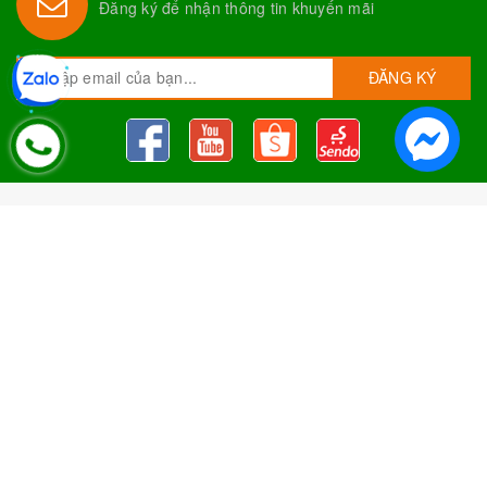
Đăng ký để nhận thông tin khuyến mãi
ĐĂNG KÝ
Nguyên Liệu Pha Chế Tobee Food
Nguyên liệu trà sữa
Tobee Food, chuyên cung cấp nguyên
liệu trà sữa giá rẻ, sỉ toàn quốc. Dạy pha chế miễn phí cho
khách hàng, Giao hàng toàn quốc
Địa Chỉ:
Chi nhánh 1: 79 Tăng Nhơn Phú, Phước Long B, Quận
9, TP. Thủ Đức, Chi nhánh 2: 10/1 đường số 7, khu phố 3,
Phường Linh Trung, Tp. Thủ Đức, Chi Nhánh 3: 259 DT766, xã
Đông Hà, huyện Đức Linh, tỉnh Bình Thuận, Chi Nhánh 4: Kiot
số 1 - Chợ Túy Loan - Đường Quảng Xương - Hòa Phong - Hòa
Vang - TP. Đà Nẵng