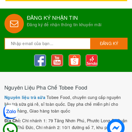
ĐĂNG KÝ NHẬN TIN
Đăng ký để nhận thông tin khuyến mãi
ĐĂNG KÝ
Nguyên Liệu Pha Chế Tobee Food
Nguyên liệu trà sữa
Tobee Food, chuyên cung cấp nguyên
liệu trà sữa giá rẻ, sỉ toàn quốc. Dạy pha chế miễn phí cho
khách hàng, Giao hàng toàn quốc
Địa Chỉ:
Chi nhánh 1: 79 Tăng Nhơn Phú, Phước Long B, Quận
9, TP. Thủ Đức, Chi nhánh 2: 10/1 đường số 7, khu phố 3,