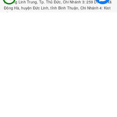
Phường Linh Trung, Tp. Thủ Đức, Chi Nhánh 3: 259 DT766, xã
Đông Hà, huyện Đức Linh, tỉnh Bình Thuận, Chi Nhánh 4: Kiot
số 1 - Chợ Túy Loan - Đường Quảng Xương - Hòa Phong - Hòa
Vang - TP. Đà Nẵng
MST:
0316297519 do SKHDT Tp Hồ Chí Minh cấp ngày
28/05/2020
Hotline:
0935 688 198
/
034 966 3735
E-mail:
tobeefood@gmail.com
MUA SẮM NGUYÊN LIỆU PHA CHẾ
CHÍNH SÁCH
CHƯƠNG TRÌNH ƯU ĐÃI
Bản quyền thuộc về
CÔNG TY TNHH TOBEE FOOD
|
Cung