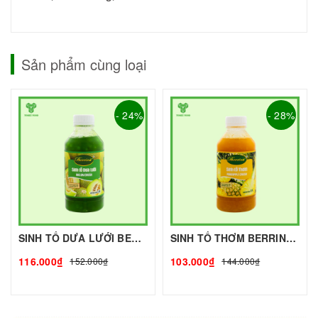
Sản phẩm cùng loại
- 24%
- 28%
SINH TỐ DƯA LƯỚI BERRINO - 1L - BERRINO | Mứt - Sinh Tố làm Trà Sữa - TOBEE FOOD
SINH TỐ THƠM BERRINO - 500g - BERRINO | Mứt - Sinh Tố làm Trà Sữa - TOBEE FOOD
116.000₫
103.000₫
152.000₫
144.000₫