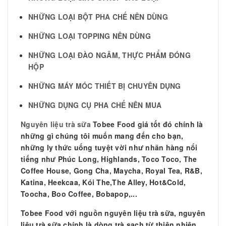
NHỮNG LOẠI BỘT PHA CHẾ NÊN DÙNG
NHỮNG LOẠI TOPPING NÊN DÙNG
NHỮNG LOẠI ĐÀO NGÂM, THỰC PHẨM ĐÓNG
HỘP
NHỮNG MÁY MÓC THIẾT BỊ CHUYÊN DỤNG
NHỮNG DỤNG CỤ PHA CHẾ NÊN MUA
Nguyên liệu trà sữa
Tobee Food giá tốt đó chính là
những gì chúng tôi muốn mang đến cho bạn,
những ly thức uống tuyệt vời như nhãn hàng nổi
tiếng như Phúc Long, Highlands, Toco Toco, The
Coffee House, Gong Cha, Maycha, Royal Tea, R&B,
Katina, Heekcaa, Kói The,The Alley, Hot&Cold,
Toocha, Boo Coffee, Bobapop,...
Tobee Food với nguồn nguyên liệu trà sữa, nguyên
liệu trà sữa chính là dòng trà sạch từ thiên nhiên