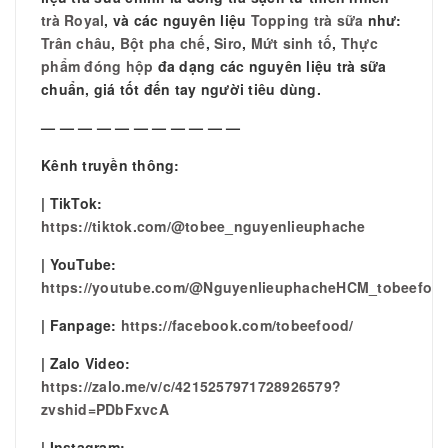
trà Royal
, và các nguyên liệu
Topping trà sữa
như:
Trân châu
,
Bột pha chế
,
Siro
,
Mứt sinh tố
,
Thực
phẩm đóng hộp
đa dạng các nguyên liệu trà sữa
chuẩn, giá tốt đến tay người tiêu dùng.
— — — — — — — — — — —
Kênh truyền thông:
| TikTok:
https://tiktok.com/@tobee_nguyenlieuphache
| YouTube:
https://youtube.com/@NguyenlieuphacheHCM_tobeefoo
| Fanpage:
https://facebook.com/tobeefood/
| Zalo Video:
https://zalo.me/v/c/4215257971728926579?
zvshid=PDbFxvcA
| Instagram: