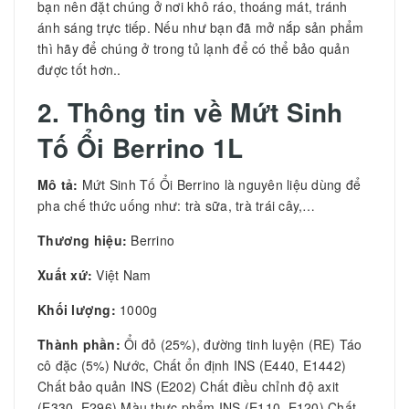
bạn nên đặt chúng ở nơi khô ráo, thoáng mát, tránh
ánh sáng trực tiếp. Nếu như bạn đã mở nắp sản phẩm
thì hãy để chúng ở trong tủ lạnh để có thể bảo quản
được tốt hơn..
2. Thông tin về
Mứt Sinh
Tố Ổi Berrino 1L
Mô tả:
Mứt Sinh Tố Ổi Berrino là nguyên liệu dùng để
pha chế thức uống như: trà sữa, trà trái cây,…
Thương hiệu:
Berrino
Xuất xứ:
Việt Nam
Khối lượng:
1000g
Thành phần:
Ổi đỏ (25%), đường tinh luyện (RE) Táo
cô đặc (5%) Nước, Chất ổn định INS (E440, E1442)
Chất bảo quản INS (E202) Chất điều chỉnh độ axit
(E330, E296) Màu thực phẩm INS (E110, E120) Chất