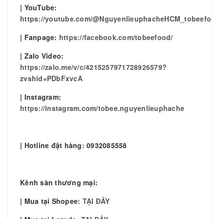
| YouTube:
https://youtube.com/@NguyenlieuphacheHCM_tobeefoo
| Fanpage:
https://facebook.com/tobeefood/
| Zalo Video:
https://zalo.me/v/c/4215257971728926579?
zvshid=PDbFxvcA
| Instagram:
https://instagram.com/tobee.nguyenlieuphache
| Hotline đặt hàng: 0932085558
Kênh sàn thương mại:
| Mua tại Shopee:
TẠI ĐÂY