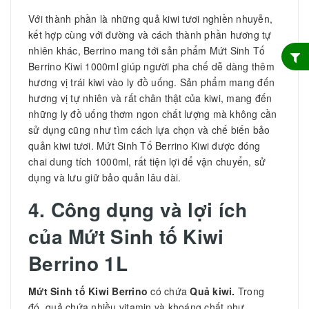
Với thành phần là những quả kiwi tươi nghiền nhuyễn,
kết hợp cùng với đường và cách thành phần hương tự
nhiên khác, Berrino mang tới sản phẩm Mứt Sinh Tố
Berrino Kiwi 1000ml giúp người pha chế dễ dàng thêm
hương vị trái kiwi vào ly đồ uống. Sản phẩm mang đến
hương vị tự nhiên và rất chân thật của kiwi, mang đến
những ly đồ uống thơm ngon chất lượng mà không cần
sử dụng cũng như tìm cách lựa chọn và chế biến bảo
quản kiwi tươi. Mứt Sinh Tố Berrino Kiwi được đóng
chai dung tích 1000ml, rất tiện lợi để vận chuyển, sử
dụng và lưu giữ bảo quản lâu dài.
4. Công dụng và lợi ích
của
Mứt Sinh tố Kiwi
Berrino 1L
Mứt Sinh tố Kiwi Berrino
có chứa
Quả kiwi.
Trong
đó, quả chứa nhiều vitamin và khoáng chất như