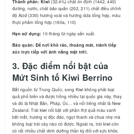
Thành phần:
Kiwi
(32.4%) chất ổn định (1442, 440)
đường, nước, chất bảo quản (202, 211) chất điều chỉnh
độ Acid (330) hương xoài và hương dứa tổng hợp, màu
thực phẩm tổng hợp (160a, 110)
Hạn sử dụng:
10 tháng từ ngày sản xuất.
Bảo quản: Để nơi khô ráo, thoáng mát, tránh tiếp
xúc trực tiếp với ánh nắng mặt trời.
3. Đặc điểm nổi bật của
Mứt Sinh tố Kiwi Berrino
Bắt nguồn từ Trung Quốc, song Kiwi không phải loại
quả phổ biến và được trồng nhiều tại quốc gia này, thay
và đó là Nhật Bản, Pháp, Úc… và nổi tiếng nhất là New
Zealand. Trái kiwi nổi bật với phần thịt quả màu xanh
bắt mắt, hương vị độc đáo, ngọt thanh và chua nhẹ mà
không loại trái cây nào có được. Ngoài ra, trái kiwi còn
có rất nhiều chất dinh dưỡng thần kỳ đối với sức khỏe.