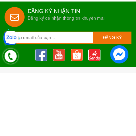
ĐĂNG KÝ NHẬN TIN
Đăng ký để nhận thông tin khuyến mãi
ĐĂNG KÝ
Nguyên Liệu Pha Chế Tobee Food
Nguyên liệu trà sữa
Tobee Food, chuyên cung cấp nguyên
liệu trà sữa giá rẻ, sỉ toàn quốc. Dạy pha chế miễn phí cho
khách hàng, Giao hàng toàn quốc
Địa Chỉ:
Chi nhánh 1: 79 Tăng Nhơn Phú, Phước Long B, Quận
9, TP. Thủ Đức, Chi nhánh 2: 10/1 đường số 7, khu phố 3,
Phường Linh Trung, Tp. Thủ Đức, Chi Nhánh 3: 259 DT766, xã