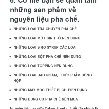
những sản phẩm về
nguyên liệu pha chế.
NHỮNG LOẠI TRÀ CHUYÊN PHA CHẾ
NHỮNG LOẠI MỨT SINH TỐ NÊN DÙNG
NHỮNG LOẠI SIRO SYRUP CÁC LOẠI
NHỮNG LOẠI BỘT PHA CHẾ NÊN DÙNG
NHỮNG LOẠI TOPPING NÊN DÙNG
NHỮNG LOẠI ĐÀO NGÂM, THỰC PHẨM ĐÓNG
HỘP
NHỮNG MÁY MÓC THIẾT BỊ CHUYÊN DỤNG
NHỮNG DỤNG CỤ PHA CHẾ NÊN MUA
Nguyên liệu trà sữa
Tobee Food giá tốt đó chính là