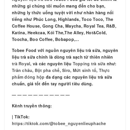
những gì chúng tôi muốn mang đến cho bạn,
những ly thức uống tuyệt vời như nhãn hàng nổi
tiếng như Phúc Long, Highlands, Toco Toco, The
Coffee House, Gong Cha, Maycha, Royal Tea, R&B,
Katina, Heekcaa, Kói The,The Alley, Hot&Cold,
Toocha, Boo Coffee, Bobapop,...
Tobee Food với nguồn nguyên liệu trà sữa, nguyên
liệu trà sữa chính là dòng trà sạch từ thiên nhiên
trà Royal
, và các nguyên liệu
Topping trà sữa
như:
Trân châu
,
Bột pha chế
,
Siro
,
Mứt sinh tố
,
Thực
phẩm đóng hộp
đa dạng các nguyên liệu trà sữa
chuẩn, giá tốt đến tay người tiêu dùng.
— — — — — — — — — — —
Kênh truyền thông:
| TikTok:
https://tiktok.com/@tobee_nguyenlieuphache