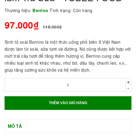
Thương hiệu:
Berrino
Tình trạng:
Còn hàng
97.000₫
118.000₫
Sinh tố xoài Berrino là một thức uống phổ biến ở Việt Nam
được làm từ xoài, sữa tươi và đường. Nó cũng được kết hợp với
mứt trái cây tươi để tăng thêm hương vị. Berrino cung cấp
nhiều loại sinh tố khác nhau, như bơ, dâu tây, chanh leo, v.v.,
giúp tăng cường sức khỏe và hệ miễn dịch.
+
-
THÊM VÀO GIỎ HÀNG
MÔ TẢ