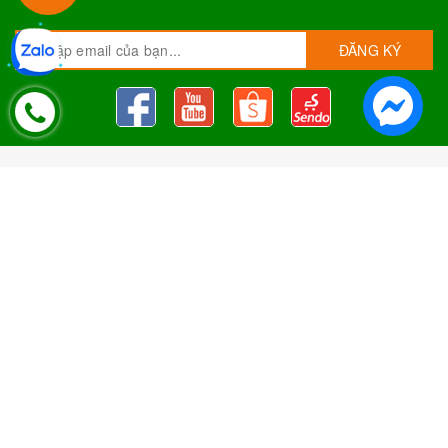
ĐĂNG KÝ
Nguyên Liệu Pha Chế Tobee Food
Nguyên liệu trà sữa
Tobee Food, chuyên cung cấp nguyên
liệu trà sữa giá rẻ, sỉ toàn quốc. Dạy pha chế miễn phí cho
khách hàng, Giao hàng toàn quốc
Địa Chỉ:
Chi nhánh 1: 79 Tăng Nhơn Phú, Phước Long B, Quận
9, TP. Thủ Đức, Chi nhánh 2: 10/1 đường số 7, khu phố 3,
Phường Linh Trung, Tp. Thủ Đức, Chi Nhánh 3: 259 DT766, xã
Đông Hà, huyện Đức Linh, tỉnh Bình Thuận, Chi Nhánh 4: Kiot
số 1 - Chợ Túy Loan - Đường Quảng Xương - Hòa Phong - Hòa
Vang - TP. Đà Nẵng