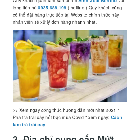
Quý khách quan tâm sản phẩm
Sinh Xoài Berrino
vui
lòng liên hệ
0935.688.198
( hotline ) Quý khách cũng
có thể đặt hàng trực tiếp tại Website chính thức này
nhân viên sẽ xử lý đơn hàng nhanh nhất.
>> Xem ngay
cô
ng thức hướng dẫn mới nhất 2021 "
Pha trà trái cây hốt bạc mùa Covid " xem ngay:
Cách
làm trà trái cây
3. Địa chỉ cung cấp Mứt