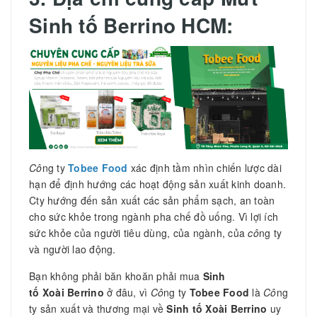
Sinh tố Berrino HCM:
Cô
ng ty
Tobee Food
xác định tầm nhìn chiến lược dài
hạn để định hướng các hoạt động sản xuất kinh doanh.
Cty hướng đến sản xuất các sản phẩm sạch, an toàn
cho sức khỏe trong ngành pha chế đồ uống. Vì lợi ích
sức khỏe của người tiêu dùng, của ngành, của
cô
ng ty
và người lao động.
Bạn không phải băn khoăn phải mua
Sinh
tố Xoài Berrino
ở đâu, vì
Cô
ng ty
Tobee Food
là
Cô
ng
ty sản xuất và thương mại về
Sinh tố Xoài Berrino
uy