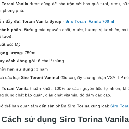
o Torani Vanila
được dùng để pha trộn với hoa quả tươi, rượu, sữ
m phong phú.
ên đầy đủ:
Torani Vanila Syrup
-
Siro Torani Vanila 700ml
hành phần:
Đường mía nguyên chất, nước, hương vị tự nhiên, axit ci
 tươi),
uất xứ:
Mỹ
rọng lượng:
750ml
uy cách đóng gói:
6 chai / thùng
hời hạn sử dụng:
3 năm
cả các loại
Siro Torani Vaninal
đều có giấy chứng nhận VSATTP nên
o Torani Vanila
thuần khiết, 100% từ các nguyên liệu tự nhiên, 
ng dùng chất bảo quản, giàu chất vitamin, độ đậm đặc cao.
Có thể bạn quan tâm đến sản phẩm
Siro Torina
cùng loại:
Siro Tor
. Cách sử dụng Siro Torina Vanil