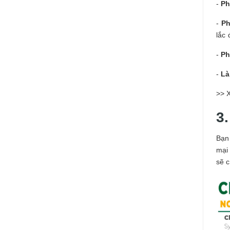
-
Ph
-
Ph
lắc 
-
Ph
-
Là
>> 
3
Bạn
mại
sẽ 