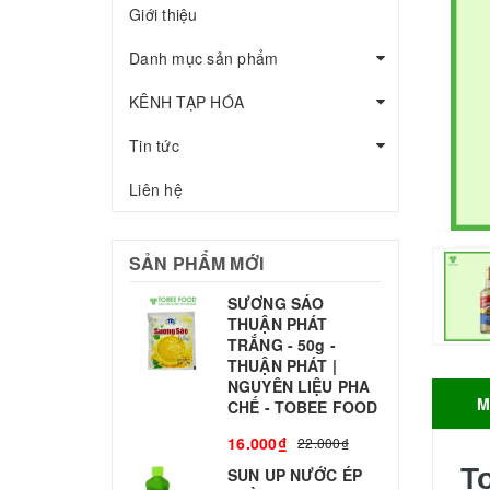
Giới thiệu
Danh mục sản phẩm
KÊNH TẠP HÓA
Tin tức
Liên hệ
SẢN PHẨM MỚI
SƯƠNG SÁO
THUẬN PHÁT
T
TRẮNG - 50g -
T
THUẬN PHÁT |
S
NGUYÊN LIỆU PHA
M
CHẾ - TOBEE FOOD
3
16.000₫
22.000₫
T
SUN UP NƯỚC ÉP
B