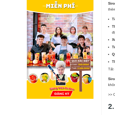
Sir
thê
T
T
độ
X
T
Q
T
Tất 
Sir
khô
>> 
2