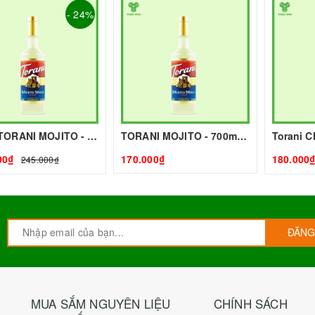
- 24%
SIRO TORANI MOJITO - 700g - TORANI | Nguyên liệu pha chế - TOBEE FOOD
TORANI MOJITO - 700mlg - TORANI | Nguyên liệu pha chế - TOBEE FOOD
00₫
170.000₫
180.000
245.000₫
ĐĂNG
MUA SẮM NGUYÊN LIỆU
CHÍNH SÁCH