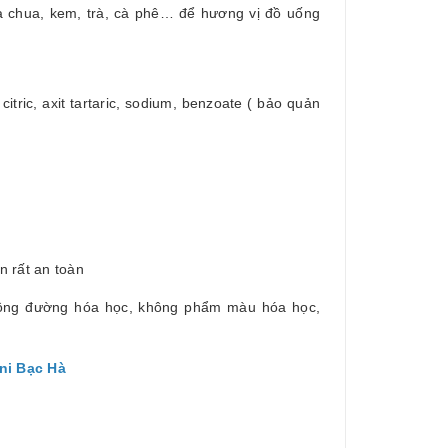
a chua, kem, trà, cà phê… để hương vị đồ uống
tric, axit tartaric, sodium, benzoate ( bảo quản
 rất an toàn
không đường hóa học, không phẩm màu hóa học,
ani Bạc Hà
a