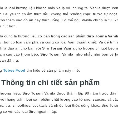
GUYÊN LIỆU PHA
HẾ - TOBEE FOOD
la là loại hương liệu không mấy xa lạ với chúng ta. Vanila được x
 cứ ai yêu thích ẩm thực đều không thể “chống chịu” trước sự ngọt
2.000₫
25.000₫
cho thêm vào đồ ăn hay thức uống. Có thể nói, Vanila chính là “vũ
n hút hơn.
ila cũng là hương liệu cơ bản trong các sản phẩm
Siro Torina Vanil
, bởi có loại vani pha và cũng có loại Vani thuẩn khiết. Và để tìm r
nh là đáp án cho bạn với
Siro Torani Vanila
cho hương vị ngọt béo n
vani cao cấp thơm béo,
Siro Torani Vanila
như nhắc nhở bạn về h
bạn đã thử.
ng
Tobee Food
tìm hiểu về sản phẩm này nhé.
 Thông tin chi tiết sản phẩm
thương hiệu:
Siro Torani Vanila
được thành lập 90 năm trước đây tạ
 với hàng trăm loại sản phẩm chất lượng cao từ siro, sauces, và c
s, trà, smoothies, cocktails và nhiều loại thức uống khác. Siro Tora
g so với các loại Siro ngoại nhập.