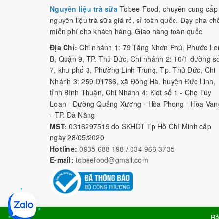
Nguyên liệu trà sữa
Tobee Food, chuyên cung cấp
nguyên liệu trà sữa giá rẻ, sỉ toàn quốc. Dạy pha ch
miễn phí cho khách hàng, Giao hàng toàn quốc
Địa Chỉ:
Chi nhánh 1: 79 Tăng Nhơn Phú, Phước Lo
B, Quận 9, TP. Thủ Đức, Chi nhánh 2: 10/1 đường s
7, khu phố 3, Phường Linh Trung, Tp. Thủ Đức, Chi
Nhánh 3: 259 DT766, xã Đông Hà, huyện Đức Linh,
tỉnh Bình Thuận, Chi Nhánh 4: Kiot số 1 - Chợ Túy
Loan - Đường Quảng Xương - Hòa Phong - Hòa Van
- TP. Đà Nẵng
MST:
0316297519 do SKHDT Tp Hồ Chí Minh cấp
ngày 28/05/2020
Hotline:
0935 688 198
/
034 966 3735
E-mail:
tobeefood@gmail.com
Bả