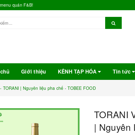
o menu quán F&B!
 chủ
Giới thiệu
KÊNH TẠP HÓA
Tin tức
- TORANI | Nguyên liệu pha chế - TOBEE FOOD
TORANI V
| Nguyên 