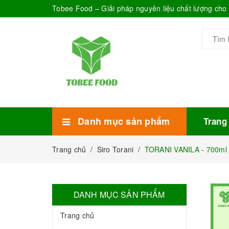
Tobee Food – Giải pháp nguyên liệu chất lượng ch
Danh mục sản phẩm
Trang
Xem thêm
Bánh Kẹo
Combo trà sữa
Thực phẩm đóng hộp
Mứt sinh tố
Bột Sữa
Topping Trà Sữa
Trang chủ
/
Siro Torani
/
TORANI VANILA - 700ml 
DANH MỤC SẢN PHẨM
Trang chủ