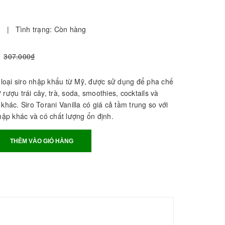
i
|
Tình trạng:
Còn hàng
307.000₫
t loại siro nhập khẩu từ Mỹ, được sử dụng để pha chế
rượu trái cây, trà, soda, smoothies, cocktails và
khác. Siro Torani Vanilla có giá cả tầm trung so với
nhập khác và có chất lượng ổn định.
THÊM VÀO GIỎ HÀNG