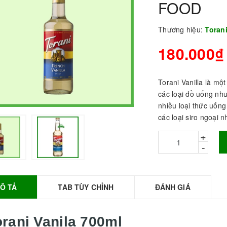
FOOD
Thương hiệu:
Toran
180.000₫
Torani Vanilla là mộ
các loại đồ uống như 
nhiều loại thức uống 
các loại siro ngoại 
+
BỘT SỮA TOBEE
-
HANH VỊ - 300g -
OBEE FOOD | Bột
ữa làm Trà Sữa -
TOBEE FOOD
Ô TẢ
TAB TÙY CHỈNH
ĐÁNH GIÁ
0.000₫
36.000₫
HỒNG TRÀ ĐẶC
orani Vanila 700ml
IỆT 50G - ROYAL I