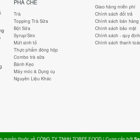
PHA CHẾ
Giao hàng miễn phí
ế
Trà
Chính sách đổi trả
Topping Trà Sữa
Chính sách bán hàng
Bột Sữa
Chính sách bảo mật
ng
Syrup/Siro
Chính sách - quy địn
ố
Mứt sinh tố
Chính sách thanh toá
Thực phẩm đóng hộp
Combo trà sữa
Bánh Kẹo
g
Máy móc & Dụng cụ
Nguyên Liệu Khác
n quyền thuộc về
CÔNG TY TNHH TOBEE FOOD
|
Cung cấp bởi
Sa