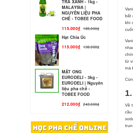
TRÀ XANH - 1kg -
N
MALAYSIA |
C
Vani
NGUYÊN LIỆU PHA
bất
1
CHẾ - TOBEE FOOD
khi 
115.000₫
185.000₫
cuố
Hạt Chia Úc
Van
115.000₫
136.000₫
nhau
chí
từ 
mà 
MẬT ONG
EURODELI - 3kg -
Cù
EURODELI | Nguyên
liệu pha chế -
1.
TOBEE FOOD
212.000₫
243.000₫
Về 
cầu
soda
trun