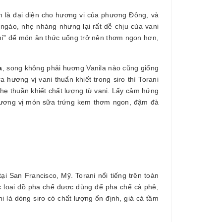
em là đại diện cho hương vị của phương Đông, và
 ngào, nhẹ nhàng nhưng lại rất dễ chịu của vani
 khí” để món ăn thức uống trở nên thơm ngon hơn,
a
, song không phải hương Vanila nào cũng giống
a hương vị vani thuẩn khiết trong siro thì Torani
hẹ thuần khiết chất lượng từ vani. Lấy cảm hứng
ương vị món sữa trứng kem thơm ngon, đậm đà
i San Francisco, Mỹ. Torani nổi tiếng trên toàn
ác loại đồ pha chế được dùng để pha chế cà phê,
ni là dòng siro có chất lượng ổn định, giá cả tầm