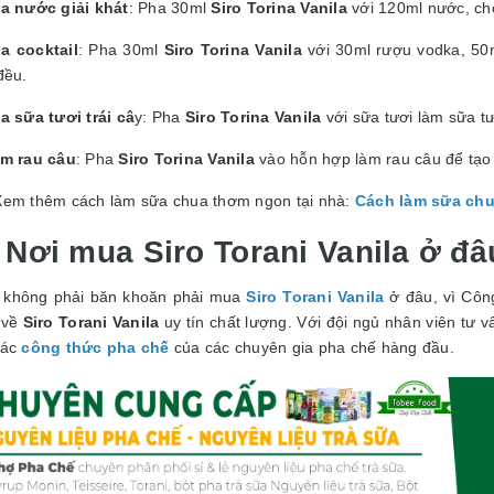
a nước giải khát
: Pha 30ml
Siro Torina Vanila
với 120ml nước, cho
a cocktail
: Pha 30ml
Siro Torina Vanila
với 30ml rượu vodka, 50
đều.
a sữa tươi trái câ
y: Pha
Siro Torina Vanila
với sữa tươi làm sữa tươ
m rau câu
: Pha
Siro Torina Vanila
vào hỗn hợp làm rau câu để tạo
Xem thêm cách làm sữa chua thơm ngon tại nhà:
Cách làm sữa ch
. Nơi mua
Siro Torani Vanila
ở đâ
 không phải băn khoăn phải mua
Siro Torani Vanila
ở đâu, vì Côn
 về
Siro Torani Vanila
uy tín chất lượng. Với đội ngủ nhân viên tư vấn
các
công thức pha chế
của các chuyên gia pha chế hàng đầu.