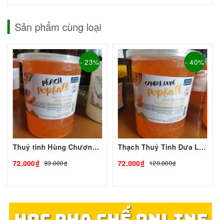
Sản phẩm cùng loại
- 23%
- 40%
Thuỷ tinh Hùng Chương 1Kg
Thạch Thuỷ Tinh Dưa Lưới Hùng Chương 1kg | Nguyên Liệu Pha Chế Giá Sỉ Tp.HCM - Tobee Food
72.000₫
72.000₫
93.000₫
120.000₫