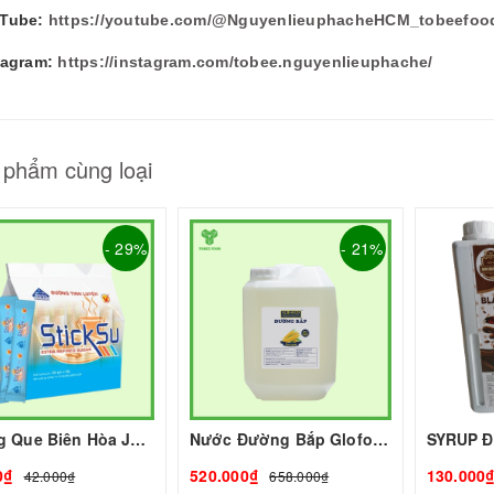
Tube:
https://youtube.com/@NguyenlieuphacheHCM_tobeefoo
tagram:
https://instagram.com/tobee.nguyenlieuphache/
 phẩm cùng loại
- 29%
- 21%
Đường Que Biên Hòa JSticksu - BIÊN HÒA I Nguyên Liệu Pha Chế - Tobee Food
Nước Đường Bắp Glofood 25kg | Nguyên Liệu Pha Chế Giá Sỉ Tp.HCM - Tobee Food
0₫
520.000₫
130.000
42.000₫
658.000₫