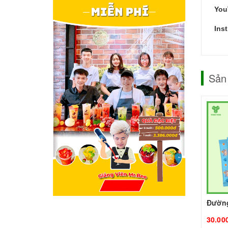
You
Ins
Sản
30.00