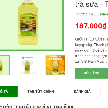
trà sữa 
Thương hiệu:
Lafre
187.000₫
GIỚI THIỆU SẢN PHẨ
lượng: 6kg. Thành 
ngay khi mở để đảm 
tránh ánh nắng trực 
xứ: Việt Nam Mua...
BỘT SỮA TOBEE
HANH VỊ - 300g -
HẾT HÀNG
OBEE FOOD | Bột
ữa làm Trà Sữa -
TOBEE FOOD
Ô TẢ
TAB TÙY CHỈNH
ĐÁNH GIÁ
0.000₫
36.000₫
HỒNG TRÀ ĐẶC
IỆT 50G - ROYAL I
GIỚI THIỆU SẢN PHẨM