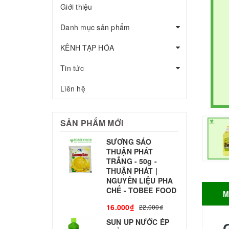
Giới thiệu
Danh mục sản phẩm
KÊNH TẠP HÓA
Tin tức
Liên hệ
SẢN PHẨM MỚI
SƯƠNG SÁO
THUẬN PHÁT
T
TRẮNG - 50g -
T
THUẬN PHÁT |
S
NGUYÊN LIỆU PHA
CHẾ - TOBEE FOOD
M
3
16.000₫
22.000₫
SUN UP NƯỚC ÉP
B