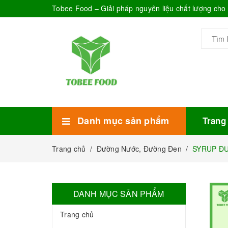
Tobee Food – Giải pháp nguyên liệu chất lượng ch
Danh mục sản phẩm
Trang
Xem thêm
Bánh Kẹo
Combo trà sữa
Thực phẩm đóng hộp
Mứt sinh tố
Bột Sữa
Topping Trà Sữa
Trang chủ
/
Đường Nước, Đường Đen
/
SYRUP ĐƯỜ
DANH MỤC SẢN PHẨM
Trang chủ