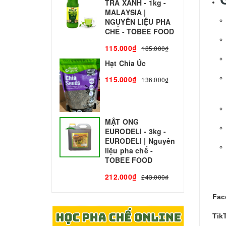
TRÀ XANH - 1kg -
N
MALAYSIA |
C
NGUYÊN LIỆU PHA
1
CHẾ - TOBEE FOOD
115.000₫
185.000₫
Hạt Chia Úc
115.000₫
136.000₫
MẬT ONG
EURODELI - 3kg -
EURODELI | Nguyên
liệu pha chế -
TOBEE FOOD
212.000₫
243.000₫
Fac
Tik