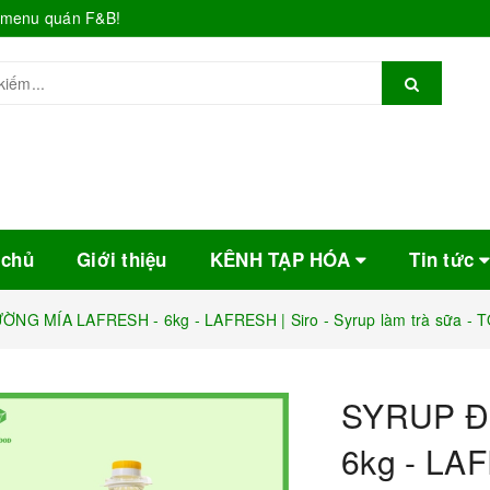
o menu quán F&B!
 chủ
Giới thiệu
KÊNH TẠP HÓA
Tin tức
NG MÍA LAFRESH - 6kg - LAFRESH | Siro - Syrup làm trà sữa -
SYRUP Đ
6kg - LAF