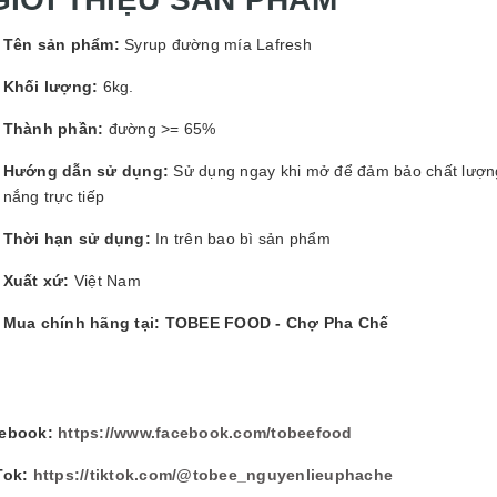
GUYÊN LIỆU PHA
HẾ - TOBEE FOOD
Tên sản phẩm:
Syrup đường mía Lafresh
2.000₫
25.000₫
Khối lượng:
6kg.
Thành phần:
đường >= 65%
Hướng dẫn sử dụng:
Sử dụng ngay khi mở để đảm bảo chất lượng 
nắng trực tiếp
Thời hạn sử dụng:
In trên bao bì sản phẩm
Xuất xứ:
Việt Nam
Mua chính hãng tại: TOBEE FOOD - Chợ Pha Chế
ebook:
https://www.facebook.com/tobeefood
Tok:
https://tiktok.com/@tobee_nguyenlieuphache