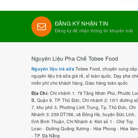
ĐĂNG KÝ NHẬN TIN
Đăng ký để nhận thông tin khuyến mãi
Nguyên Liệu Pha Chế Tobee Food
Nguyên liệu trà sữa
Tobee Food, chuyên cung cấp
nguyên liệu trà sữa giá rẻ, sỉ toàn quốc. Dạy pha ch
miễn phí cho khách hàng, Giao hàng toàn quốc
Địa Chỉ:
Chi nhánh 1: 79 Tăng Nhơn Phú, Phước Lo
B, Quận 9, TP. Thủ Đức, Chi nhánh 2: 10/1 đường s
7, khu phố 3, Phường Linh Trung, Tp. Thủ Đức, Chi
Nhánh 3: 259 DT766, xã Đông Hà, huyện Đức Linh,
tỉnh Bình Thuận, Chi Nhánh 4: Kiot số 1 - Chợ Túy
Loan - Đường Quảng Xương - Hòa Phong - Hòa Van
- TP. Đà Nẵng