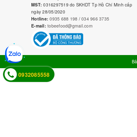
MST:
0316297519 do SKHDT Tp Hồ Chí Minh cấp
ngày 28/05/2020
Hotline:
0935 688 198
/
034 966 3735
E-mail:
tobeefood@gmail.com
Bả
0932085558