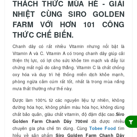
THÁCH THỨC MÙA HÈ - GIẢI
NHIỆT CÙNG SIRO GOLDEN
FARM VỚI HƠN 101 CÔNG
THỨC CHẾ BIẾN.
Chanh dây có rất nhiều Vitamin nhưng nổi bật là
Vitamin A và C. Vitamin A có trong chanh dây giúp cải
thiện thị lực, có lợi cho sức khỏe tim mạch và đẩy lùi
chứng mất ngủ do căng thẳng. Vitamin C là chất chống
oxy hóa và duy trì hệ thống miễn dịch khỏe mạnh,
phòng ngừa cảm cúm rất tốt, nhất là trong mùa nắng
mưa thất thường như thế này.
Được làm 100% từ các nguyên liệu tự nhiên, không
đường hóa học, không phẩm màu hóa học, không dùng
chất bảo quản, giàu chất vitamin, độ đậm đặc cao.
Siro
Golden Farm Chanh Dây 700ml
đã được nhiều
chuyên gia pha chế tin dùng. Cùng
Tobee Food
tìm
hiểu về sản phẩm
Siro Golden Farm Chanh Dây