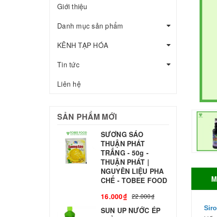
Giới thiệu
Danh mục sản phẩm
KÊNH TẠP HÓA
Tin tức
Liên hệ
SẢN PHẨM MỚI
SƯƠNG SÁO
THUẬN PHÁT
T
TRẮNG - 50g -
T
THUẬN PHÁT |
S
NGUYÊN LIỆU PHA
M
CHẾ - TOBEE FOOD
3
16.000₫
22.000₫
Sir
SUN UP NƯỚC ÉP
B