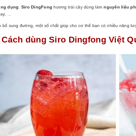
ông dụng
:
Siro DingFong
hương trái cây dùng làm
nguyên liệu ph
xay, …
p bổ sung đường, một số chất giúp cho cơ thể bạn có nhiều năng lư
. Cách dùng Siro Dingfong Việt Q