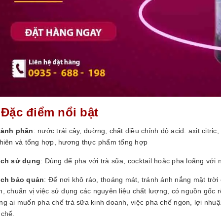
 Đặc điểm nổi bật
ành phần
: nước trái cây, đường, chất điều chỉnh độ acid: axit citr
nhiên và tổng hợp, hương thực phẩm tổng hợp
ch sử dụng
: Dùng để pha với trà sữa, cocktail hoặc pha loãng với
ch bảo quản
: Để nơi khô ráo, thoáng mát, tránh ánh nắng mặt trờ
, chuẩn vị việc sử dụng các nguyên liệu chất lượng, có nguồn gốc rõ
g ai muốn pha chế trà sữa kinh doanh, việc pha chế ngon, lợi nhuận
 chế.