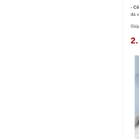
- C
đá 
Giú
2