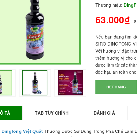
Thương hiệu:
Ding
63.000₫
8
Nếu bạn đang tìm kiế
SIRO DINGFONG VIỆT
Với hương vị đặc trư
thêm hương vị cho cá
được làm từ các thà
độc hại, an toàn ch
BỘT SỮA TOBEE
HẾT HÀNG
HANH VỊ - 300g -
OBEE FOOD | Bột
ữa làm Trà Sữa -
TOBEE FOOD
Ô TẢ
TAB TÙY CHỈNH
ĐÁNH GIÁ
0.000₫
36.000₫
HỒNG TRÀ ĐẶC
o Dingfong Việt Quất
Thường Được Sử Dụng Trong Pha Chế Làm Đá 
IỆT 50G - ROYAL I