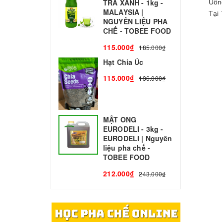
TRÀ XANH - 1kg -
N
Uốn
MALAYSIA |
C
Tại 
NGUYÊN LIỆU PHA
1
CHẾ - TOBEE FOOD
115.000₫
185.000₫
Hạt Chia Úc
115.000₫
136.000₫
MẬT ONG
EURODELI - 3kg -
EURODELI | Nguyên
liệu pha chế -
TOBEE FOOD
212.000₫
243.000₫