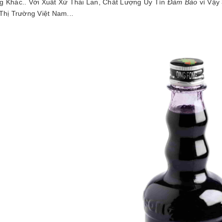
GUYÊN LIỆU PHA
g Khác.. Với Xuất Xứ Thái Lan, Chất Lượng Uy Tín
Đảm Bảo
vì Vậy
HẾ - TOBEE FOOD
Thị Trường Việt Nam...
2.000₫
25.000₫