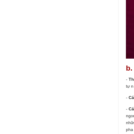
b.
-
Th
tự 
-
Cá
-
Cá
ngon
nhữn
pha