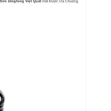
Siro Dingfong Việt Quất
Rất Được Ưa Chuộng