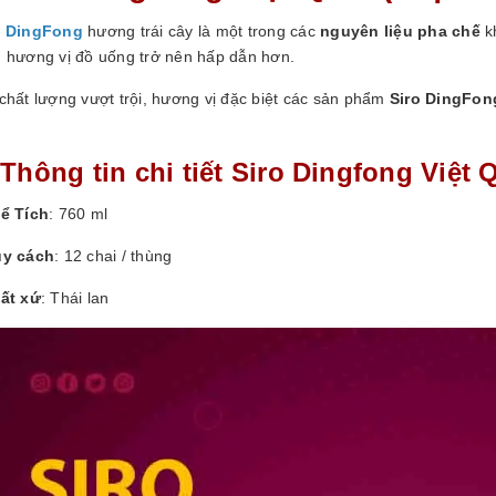
o DingFong
hương trái cây là một trong các
nguyên liệu pha chế
kh
g hương vị đồ uống trở nên hấp dẫn hơn.
chất lượng vượt trội, hương vị đặc biệt các sản phẩm
Siro DingFon
.
 Thông tin chi tiết Siro Dingfong Việt 
ể Tích
: 760 ml
y cách
: 12 chai / thùng
ất xứ
: Thái lan