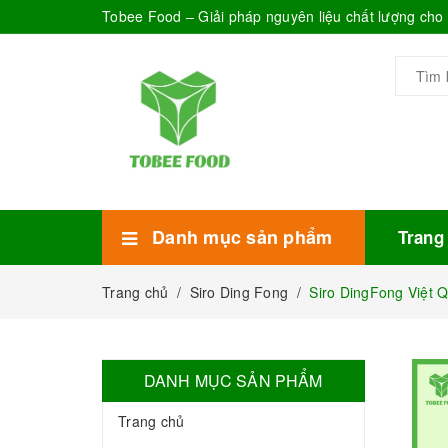
Tobee Food – Giải pháp nguyên liệu chất lượng ch
Danh mục sản phẩm
Trang
Xem thêm
Bánh Kẹo
Combo trà sữa
Thực phẩm đóng hộp
Mứt sinh tố
Bột Sữa
Topping Trà Sữa
Trang chủ
/
Siro Ding Fong
/
Siro DingFong Việt 
DANH MỤC SẢN PHẨM
Trang chủ