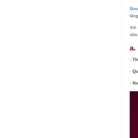
Sir
tăn
Với 
sữa
a.
-
Th
-
Qu
-
Xu