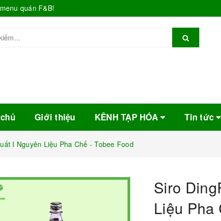
o menu quán F&B!
 chủ
Giới thiệu
KÊNH TẠP HÓA
Tin tức
Quất I Nguyên Liệu Pha Chế - Tobee Food
Siro Ding
Liệu Pha 