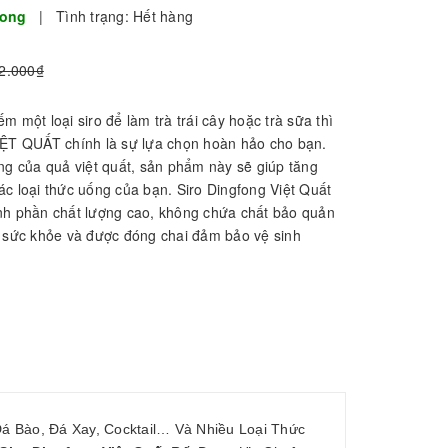
Fong
|
Tình trạng:
Hết hàng
2.000₫
m một loại siro để làm trà trái cây hoặc trà sữa thì
 QUẤT chính là sự lựa chọn hoàn hảo cho bạn.
ng của quả việt quất, sản phẩm này sẽ giúp tăng
c loại thức uống của bạn. Siro Dingfong Việt Quất
nh phần chất lượng cao, không chứa chất bảo quản
o sức khỏe và được đóng chai đảm bảo vệ sinh
Bào, Đá Xay, Cocktail… Và Nhiều Loại Thức