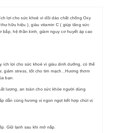
 lợi cho sức khoẻ vì dồi dào chất chống Oxy
 thư hữu hiệu ), giàu vitamin C ( giúp tăng sức
cơ bắp, hệ thần kinh, giảm nguy cơ huyết áp cao
 ích lợi cho sức khoẻ vì giàu dinh dưỡng, có thể
, giảm stress, tốt cho tim mạch...Hương thơm
của bạn.
hất lượng, an toàn cho sức khỏe người dùng
ấp dẫn cùng hương vị ngon ngọt kết hợp chút vị
ếp. Giữ lạnh sau khi mở nắp.