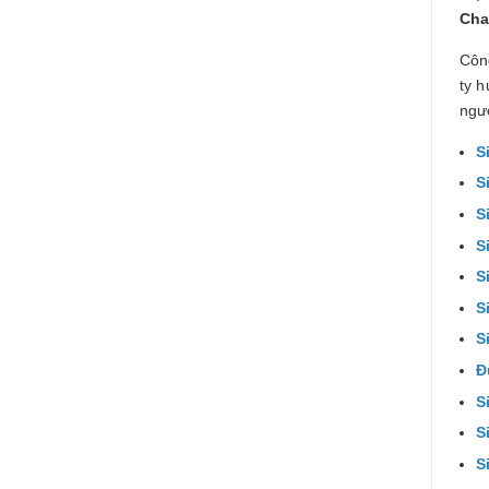
Cha
Côn
ty 
ngườ
S
S
S
S
S
S
S
Đ
S
S
S