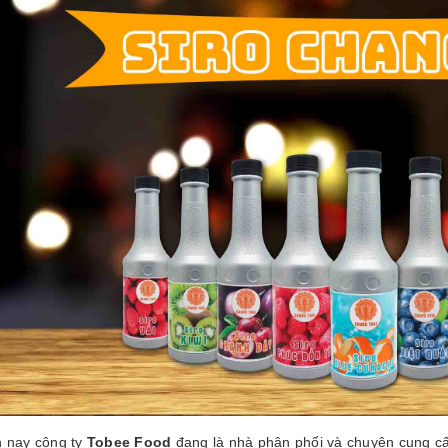
n nay công ty
Tobee Food
đang là nhà phân phối và chuyên cung cấp 