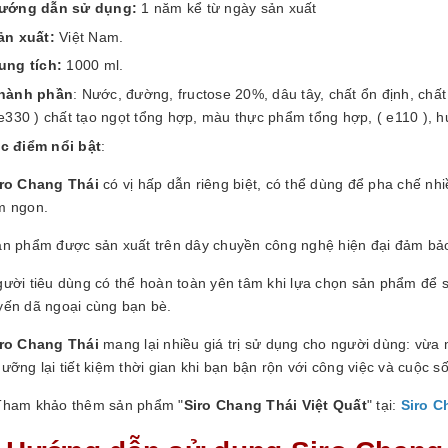
ướng dẫn sử dụng:
1 năm kể từ ngày sản xuất
ản xuất:
Việt Nam.
ung tích:
1000 ml.
hành phần
: Nước, đường, fructose 20%, dâu tây, chất ổn định, chất
 e330 ) chất tạo ngọt tổng hợp, màu thực phẩm tổng hợp, ( e110 ), 
c điểm nổi bật
:
iro Chang Thái
có vị hấp dẫn riêng biệt, có thể dùng để pha chế nh
m ngon.
ản phẩm được sản xuất trên dây chuyền công nghệ hiện đại đảm bảo
gười tiêu dùng có thể hoàn toàn yên tâm khi lựa chọn sản phẩm để s
yến dã ngoại cùng bạn bè.
iro Chang Thái
mang lại nhiều giá trị sử dụng cho người dùng: vừa
ưỡng lại tiết kiệm thời gian khi bạn bận rộn với công việc và cuộc s
Tham khảo thêm sản phẩm "
Siro Chang Thái Việt Quất
" tại:
Siro C