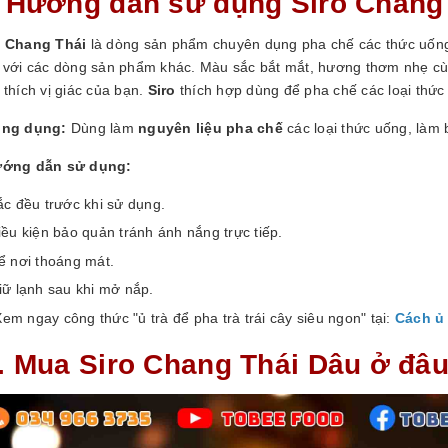
I. Hướng dẫn sử dụng Siro Chang
o Chang Thái
là dòng sản phẩm chuyên dụng pha chế các thức uống.
n với các dòng sản phẩm khác. Màu sắc bắt mắt, hương thơm nhẹ cùn
 thích vị giác của bạn.
Siro
thích hợp dùng để pha chế các loại thức
ông dụng:
Dùng làm
nguyên liệu pha chế
các loại thức uống, làm 
ướng dẫn sử dụng:
ắc đều trước khi sử dụng.
iều kiện bảo quản tránh ánh nắng trực tiếp.
ể nơi thoáng mát.
iữ lạnh sau khi mở nắp.
em ngay công thức "ủ trà để pha trà trái cây siêu ngon" tại:
Cách ủ 
I. Mua
Siro Chang Thái Dâu
ở đâu