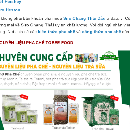
ốt Hershey
iro Heston
 không phải băn khoăn phải mua
Siro Chang Thái Dâu
ở đâu, vì Cô
ơng mại về
Siro Chang Thái
uy tín chất lượng. Với đội ngủ nhân viên 
ng. Nơi chia sẽ các
kiến thức pha chế
và
công thức pha chế
của 
GUYÊN LIỆU PHA CHẾ TOBEE FOOD
: