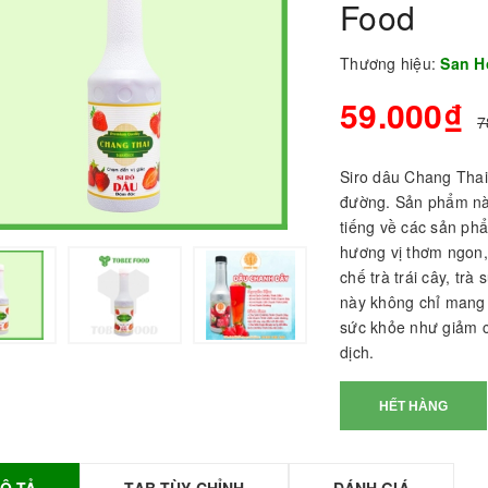
Food
Thương hiệu:
San H
59.000₫
7
Siro dâu Chang Thai 
đường. Sản phẩm nà
tiếng về các sản ph
hương vị thơm ngon, 
chế trà trái cây, tr
BỘT SỮA TOBEE
này không chỉ mang l
HANH VỊ - 300g -
sức khỏe như giảm 
OBEE FOOD | Bột
dịch.
ữa làm Trà Sữa -
TOBEE FOOD
HẾT HÀNG
0.000₫
36.000₫
HỒNG TRÀ ĐẶC
IỆT 50G - ROYAL I
Ô TẢ
TAB TÙY CHỈNH
ĐÁNH GIÁ