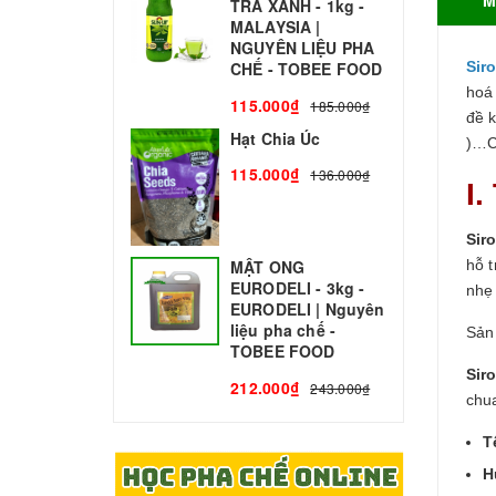
TRÀ XANH - 1kg -
N
MALAYSIA |
C
NGUYÊN LIỆU PHA
1
Sir
CHẾ - TOBEE FOOD
hoá
115.000₫
185.000₫
đề 
Hạt Chia Úc
)…C
115.000₫
136.000₫
I.
Sir
hỗ 
MẬT ONG
EURODELI - 3kg -
nhẹ 
EURODELI | Nguyên
liệu pha chế -
Sản
TOBEE FOOD
Sir
212.000₫
243.000₫
chua
T
H