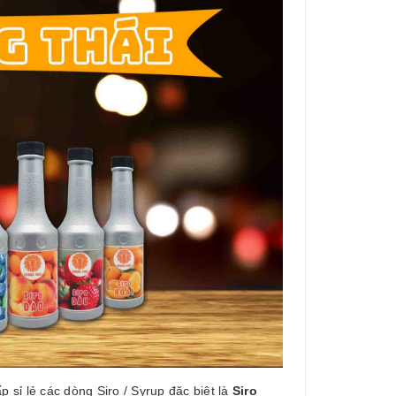
sỉ lẻ các dòng Siro / Syrup đặc biệt là
Siro