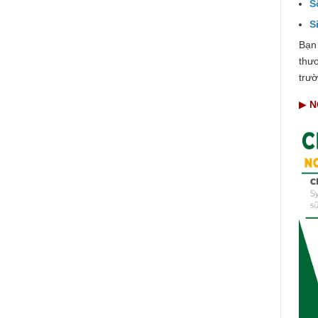
S
S
Bạn
thư
trườ
▶
N