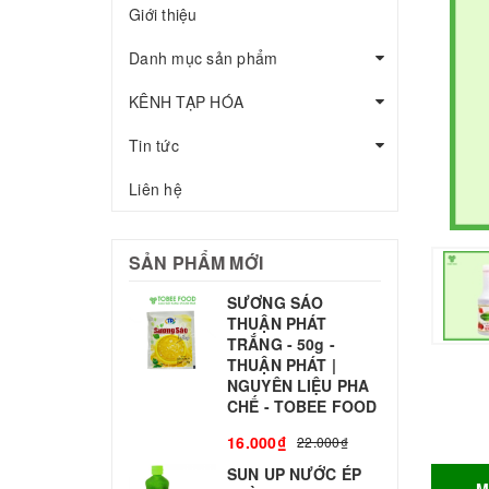
Giới thiệu
Danh mục sản phẩm
KÊNH TẠP HÓA
Tin tức
Liên hệ
SẢN PHẨM MỚI
SƯƠNG SÁO
THUẬN PHÁT
T
TRẮNG - 50g -
T
THUẬN PHÁT |
S
NGUYÊN LIỆU PHA
CHẾ - TOBEE FOOD
3
16.000₫
22.000₫
SUN UP NƯỚC ÉP
B
M