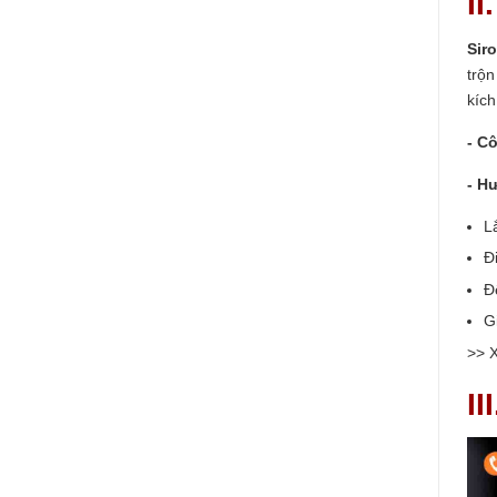
I
Sir
trộ
kích
- C
- H
L
Đ
Đ
G
>> X
II