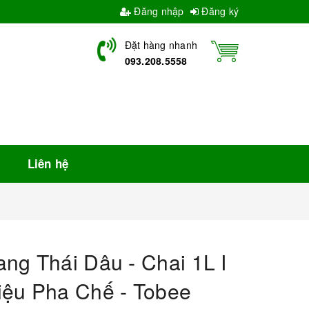
Đăng nhập
Đăng ký
Đặt hàng nhanh
093.208.5558
Liên hệ
ng Thái Dâu - Chai 1L I
iệu Pha Chế - Tobee