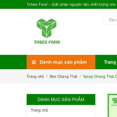
Tobee Food – Giải pháp nguyên liệu chất lượng ch
Danh mục sản phẩm
Trang
Xem thêm
Bánh Kẹo
Combo trà sữa
Thực phẩm đóng hộp
Mứt sinh tố
Bột Sữa
Topping Trà Sữa
Trang chủ
/
Siro Chang Thái
/
Syrup Chang Thái D
DANH MỤC SẢN PHẨM
Trang chủ