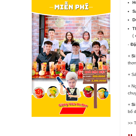
H
S
D
T
(
-
Đặ
+
S
thơ
+ S
+ N
chu
+
S
bổ d
>> 