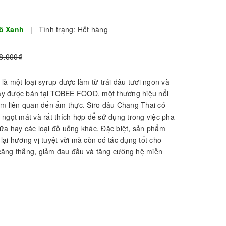
ô Xanh
|
Tình trạng:
Hết hàng
8.000₫
là một loại syrup được làm từ trái dâu tươi ngon và
y được bán tại TOBEE FOOD, một thương hiệu nổi
ẩm liên quan đến ẩm thực. Siro dâu Chang Thai có
ngọt mát và rất thích hợp để sử dụng trong việc pha
à sữa hay các loại đồ uống khác. Đặc biệt, sản phẩm
ại hương vị tuyệt vời mà còn có tác dụng tốt cho
căng thẳng, giảm đau đầu và tăng cường hệ miễn