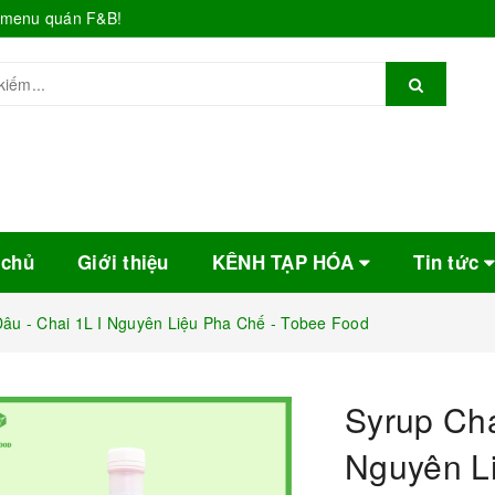
o menu quán F&B!
 chủ
Giới thiệu
KÊNH TẠP HÓA
Tin tức
âu - Chai 1L I Nguyên Liệu Pha Chế - Tobee Food
Syrup Cha
Nguyên L