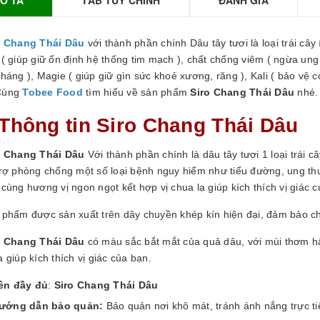
GUYÊN LIỆU PHA
HẾ - TOBEE FOOD
2.000₫
25.000₫
o Chang Thái Dâu
với thành phần chính Dâu tây tươi là loại trái cây ích
 ( giúp giữ ổn định hệ thống tim mạch ), chất chống viêm ( ngừa ung
kháng ), Magie ( giúp giữ gìn sức khoẻ xương, răng ), Kali ( bảo vệ 
ùng
Tobee Food
tìm hiểu về sản phẩm
Siro Chang Thái Dâu
nhé.
 Thông tin
Siro Chang Thái Dâu
o Chang Thái Dâu
Với thành phần chính là dâu tây tươi 1 loại trái cây
trợ phòng chống một số loại bệnh nguy hiểm như tiểu đường, ung thư
cùng hương vị ngon ngọt kết hợp vị chua lạ giúp kích thích vị giác 
 phẩm được sản xuất trên dây chuyền khép kín hiện đại, đảm bảo c
o Chang Thái Dâu
có màu sắc bắt mắt của quả dâu, với mùi thơm h
 giúp kích thích vị giác của bạn.
ên đầy đủ
:
Siro Chang Thái Dâu
ướng dẫn bảo quản:
Bảo quản nơi khô mát, tránh ánh nắng trực ti