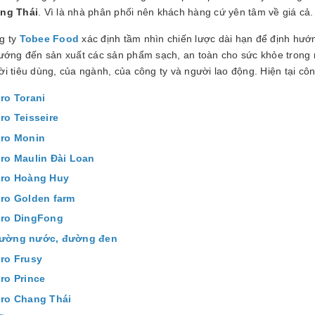
ng Thái
. Vì là nhà phân phối nên khách hàng cứ yên tâm về giá cả.
g ty
Tobee Food
xác định tầm nhìn chiến lược dài hạn để định hướ
hướng đến sản xuất các sản phẩm sạch, an toàn cho sức khỏe trong 
i tiêu dùng, của ngành, của công ty và người lao động. Hiện tại c
iro Torani
iro Teisseire
iro Monin
iro Maulin Đài Loan
iro Hoàng Huy
iro Golden farm
iro DingFong
ường nước, đường đen
iro Frusy
iro Prince
iro Chang Thái