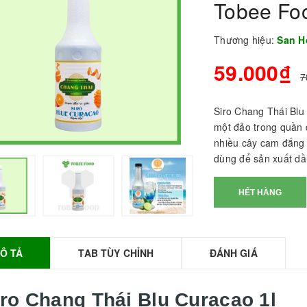
Tobee Fo
Thương hiệu:
San H
59.000₫
7
Siro Chang Thái Blu
một đảo trong quần 
nhiều cây cam đắng 
dùng để sản xuất dầu
BỘT SỮA TOBEE
HẾT HÀNG
HANH VỊ - 300g -
OBEE FOOD | Bột
ữa làm Trà Sữa -
TOBEE FOOD
Ô TẢ
TAB TÙY CHỈNH
ĐÁNH GIÁ
0.000₫
36.000₫
HỒNG TRÀ ĐẶC
iro Chang Thái Blu Curacao 1l
IỆT 50G - ROYAL I