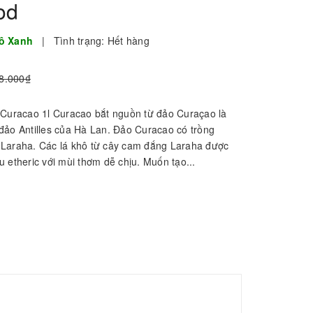
od
ô Xanh
|
Tình trạng:
Hết hàng
8.000₫
 Curacao 1l Curacao bắt nguồn từ đảo Curaçao là
đảo Antilles của Hà Lan. Đảo Curacao có trồng
Laraha. Các lá khô từ cây cam đắng Laraha được
 etheric với mùi thơm dễ chịu. Muốn tạo...