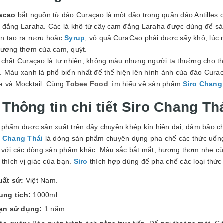
GUYÊN LIỆU PHA
HẾ - TOBEE FOOD
acao
bắt nguồn từ đảo Curaçao là một đảo trong quần đảo Antilles
 đắng Laraha. Các lá khô từ cây cam đắng Laraha được dùng để sản 
2.000₫
25.000₫
n tạo ra rượu hoặc
Syrup
, vỏ quả CuraCao phải được sấy khô, lúc n
hương thơm của cam, quýt.
 chất Curaçao là tự nhiên, không màu nhưng người ta thường cho t
. Màu xanh là phổ biến nhất để thể hiện lên hình ảnh của đảo Cura
a và Mocktail. Cùng
Tobee Food
tìm hiểu về sản phẩm
Siro Chang
 Thông tin chi tiết
Siro Chang Th
 phẩm được sản xuất trên dây chuyền khép kín hiện đại, đảm bảo ch
o Chang Thái
là dòng sản phẩm chuyên dụng pha chế các thức uống.
n với các dòng sản phẩm khác. Màu sắc bắt mắt, hương thơm nhẹ cùn
 thích vị giác của bạn.
Siro
thích hợp dùng để pha chế các loại thức
uất sứ:
Việt Nam.
ung tích:
1000ml.
ạn sử dụng:
1 năm.
ảo quản:
Bảo quản tránh ánh nắng trực tiếp. Để nơi thoáng mát. Gi