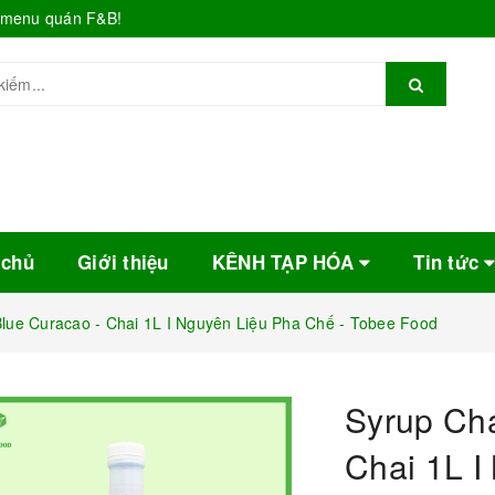
o menu quán F&B!
 chủ
Giới thiệu
KÊNH TẠP HÓA
Tin tức
lue Curacao - Chai 1L I Nguyên Liệu Pha Chế - Tobee Food
Syrup Cha
Chai 1L I