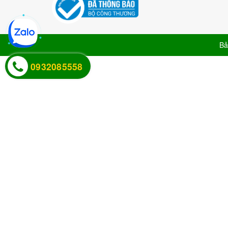
Bả
0932085558