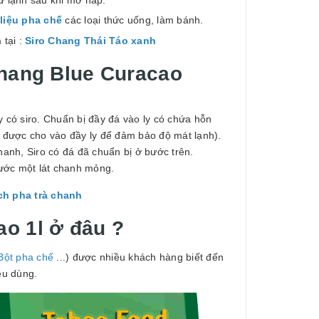
liệu pha chế
các loại thức uống, làm bánh.
 tại :
Siro Chang Thái Táo xanh
Chang Blue Curacao
y có siro. Chuẩn bị đầy đá vào ly có chứa hỗn
n được cho vào đầy ly để đảm bảo độ mát lạnh).
anh, Siro có đá đã chuẩn bị ở bước trên.
nước một lát chanh mỏng.
ch pha trà chanh
ao 1l
ở đâu ?
Bột pha chế
...) được nhiều khách hàng biết đến
êu dùng.