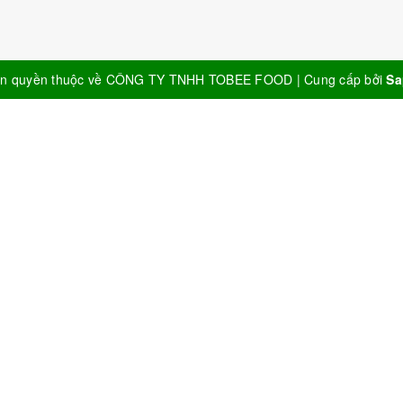
n quyền thuộc về
CÔNG TY TNHH TOBEE FOOD
|
Cung cấp bởi
Sa