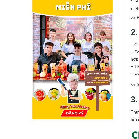
H
>> 
2
– C
– Sa
hợ
– T
– Để
>> 
3
Thư
là 