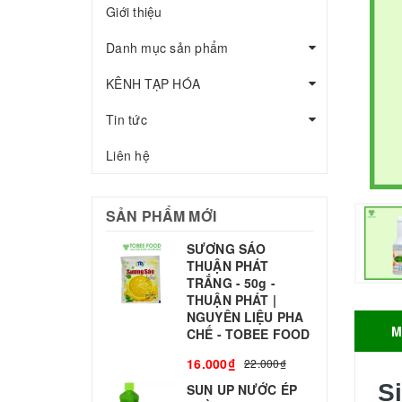
Giới thiệu
Danh mục sản phẩm
KÊNH TẠP HÓA
Tin tức
Liên hệ
SẢN PHẨM MỚI
SƯƠNG SÁO
THUẬN PHÁT
T
TRẮNG - 50g -
T
THUẬN PHÁT |
S
NGUYÊN LIỆU PHA
M
CHẾ - TOBEE FOOD
3
16.000₫
22.000₫
S
SUN UP NƯỚC ÉP
B