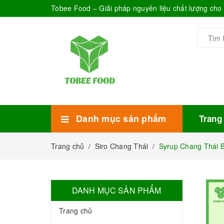
Tobee Food – Giải pháp nguyên liệu chất lượng ch
Danh mục sản phẩm
Trang
Xem thêm
Bánh Kẹo
Combo trà sữa
Thực phẩm đóng hộp
Mứt sinh tố
Bột Sữa
Topping Trà Sữa
Trang chủ
/
Siro Chang Thái
/
Syrup Chang Thái B
DANH MỤC SẢN PHẨM
Trang chủ