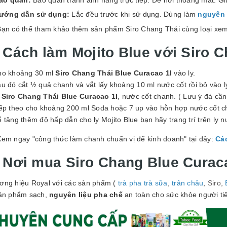
ướng dẫn sử dụng:
Lắc đều trước khi sử dụng. Dùng làm
nguyên 
Bạn có thể tham khảo thêm sản phẩm Siro Chang Thái cùng loại xem
. Cách làm Mojito Blue với Siro 
ho khoảng 30 ml
Siro Chang Thái Blue Curacao 1l
vào ly.
u đó cắt ½ quả chanh và vắt lấy khoảng 10 ml nước cốt rồi bỏ vào l
p
Siro Chang Thái Blue Curacao 1l
, nước cốt chanh. ( Lưu ý đá cầ
iếp theo cho khoảng 200 ml Soda hoặc 7 up vào hỗn hợp nước cốt ch
 tăng thêm độ hấp dẫn cho ly Mojito Blue bạn hãy trang trí trên ly 
Xem ngay "công thức làm chanh chuẩn vị để kinh doanh" tại đây:
Cá
. Nơi mua
Siro Chang Blue Curac
ơng hiệu Royal với các sản phẩm (
trà pha trà sữa
,
trân châu
,
Siro
,
sản phẩm sạch,
nguyên liệu pha chế
an toàn cho sức khỏe người ti