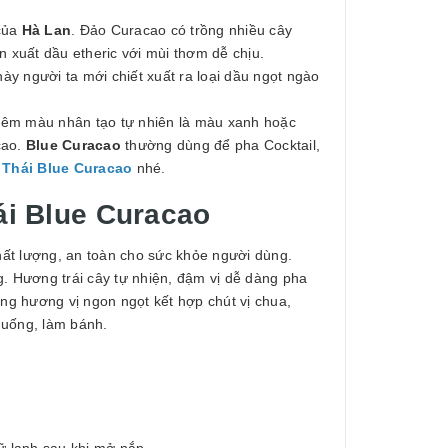
 của
Hà Lan
. Đảo Curacao có trồng nhiều cây
xuất dầu etheric với mùi thơm dễ chịu.
ày người ta mới chiết xuất ra loại dầu ngọt ngào
hêm màu nhân tạo tự nhiên là màu xanh hoặc
cao.
Blue Curacao
thường dùng để pha Cocktail,
 Thái Blue Curacao
nhé.
ái Blue Curacao
ất lượng, an toàn cho sức khỏe người dùng.
 Hương trái cây tự nhiện, đậm vị dễ dàng pha
g hương vị ngon ngọt kết hợp chút vị chua,
 uống, làm bánh.
ữ lạnh sau khi mở nắp.