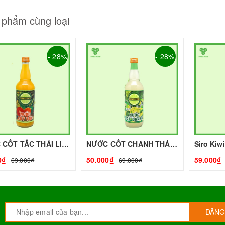
 phẩm cùng loại
- 28%
- 28%
NƯỚC CỐT TẮC THÁI LIME - 500ml - LIME | Nguyên liệu pha chế - TOBEE FOOD
NƯỚC CỐT CHANH THÁI LIME - 500ml - LIME | Nguyên liệu pha chế - TOBEE FOOD
0₫
50.000₫
59.000₫
69.000₫
69.000₫
ĐĂNG