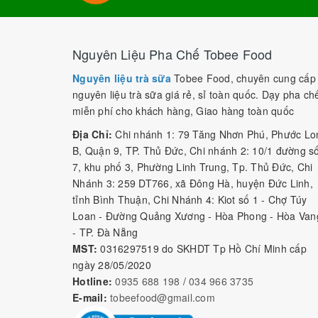
Nguyên Liệu Pha Chế Tobee Food
Nguyên liệu trà sữa
Tobee Food, chuyên cung cấp
nguyên liệu trà sữa giá rẻ, sỉ toàn quốc. Dạy pha ch
miễn phí cho khách hàng, Giao hàng toàn quốc
Địa Chỉ:
Chi nhánh 1: 79 Tăng Nhơn Phú, Phước Lo
B, Quận 9, TP. Thủ Đức, Chi nhánh 2: 10/1 đường s
7, khu phố 3, Phường Linh Trung, Tp. Thủ Đức, Chi
Nhánh 3: 259 DT766, xã Đông Hà, huyện Đức Linh,
tỉnh Bình Thuận, Chi Nhánh 4: Kiot số 1 - Chợ Túy
Loan - Đường Quảng Xương - Hòa Phong - Hòa Van
- TP. Đà Nẵng
MST:
0316297519 do SKHDT Tp Hồ Chí Minh cấp
ngày 28/05/2020
Hotline:
0935 688 198
/
034 966 3735
E-mail:
tobeefood@gmail.com