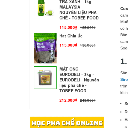
TRÀ XANH - 1kg -
N
MALAYSIA |
C
Cur
NGUYÊN LIỆU PHA
cam
1
CHẾ - TOBEE FOOD
Muố
115.000₫
185.000₫
có 
Bản
Hạt Chia Úc
cam
115.000₫
136.000₫
Sod
1.
MẬT ONG
Sản
EURODELI - 3kg -
EURODELI | Nguyên
Sir
liệu pha chế -
trộ
TOBEE FOOD
kích
212.000₫
243.000₫
X
D
H
B