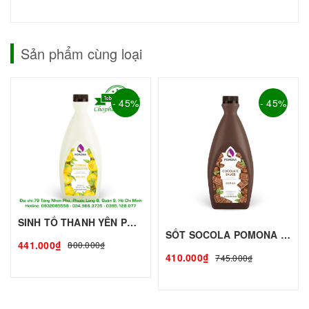
Sản phẩm cùng loại
- 45%
- 45%
SINH TỐ THANH YÊN POMONA - 2KG - PONOMA | Mứt - Sinh Tố làm Trà Sữa - TOBEE FOOD
SỐT SOCOLA POMONA - 2kg - POMONA | Nguyên liệu pha chế - TOBEE FOOD
441.000₫
800.000₫
410.000₫
745.000₫