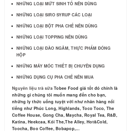
NHỮNG LOẠI MỨT SINH TỐ NÊN DÙNG
NHỮNG LOẠI SIRO SYRUP CÁC LOẠI
NHỮNG LOẠI BỘT PHA CHẾ NÊN DÙNG
NHỮNG LOẠI TOPPING NÊN DÙNG
NHỮNG LOẠI ĐÀO NGÂM, THỰC PHẨM ĐÓNG
HỘP
NHỮNG MÁY MÓC THIẾT BỊ CHUYÊN DỤNG
NHỮNG DỤNG CỤ PHA CHẾ NÊN MUA
Nguyên liệu trà sữa
Tobee Food giá tốt đó chính là
những gì chúng tôi muốn mang đến cho bạn,
những ly thức uống tuyệt vời như nhãn hàng nổi
tiếng như Phúc Long, Highlands, Toco Toco, The
Coffee House, Gong Cha, Maycha, Royal Tea, R&B,
Katina, Heekcaa, Kói The,The Alley, Hot&Cold,
Toocha, Boo Coffee, Bobapop,...