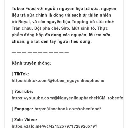
Tobee Food với nguồn nguyên liệu trà sữa, nguyên
liệu trà sữa chính là dòng trà sạch từ thiên nhiên
trà Royal
, và các nguyên liệu
Topping trà sữa
như:
Trân châu
,
Bột pha chế
,
Siro
,
Mứt sinh tố
,
Thực
phẩm đóng hộp
đa dạng các nguyên liệu trà sữa
chuẩn, giá tốt đến tay người tiêu dùng.
— — — — — — — — — — —
Kênh truyền thông:
| TikTok:
https://tiktok.com/@tobee_nguyenlieuphache
| YouTube:
https://youtube.com/@NguyenlieuphacheHCM_tobeefoo
| Fanpage:
https://facebook.com/tobeefood/
| Zalo Video:
https://zalo.me/v/c/4215257971728926579?