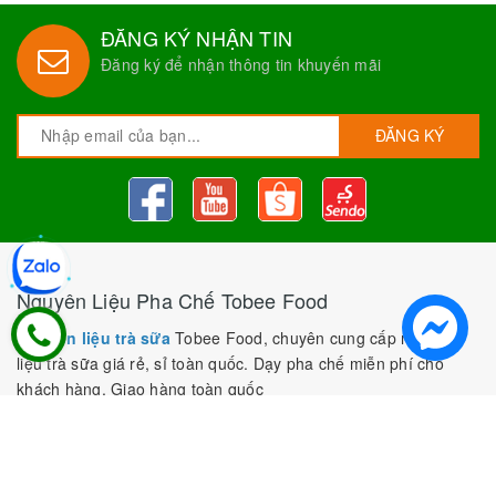
ĐĂNG KÝ NHẬN TIN
Đăng ký để nhận thông tin khuyến mãi
ĐĂNG KÝ
Nguyên Liệu Pha Chế Tobee Food
Nguyên liệu trà sữa
Tobee Food, chuyên cung cấp nguyên
liệu trà sữa giá rẻ, sỉ toàn quốc. Dạy pha chế miễn phí cho
khách hàng, Giao hàng toàn quốc
Địa Chỉ:
Chi nhánh 1: 79 Tăng Nhơn Phú, Phước Long B, Quận
9, TP. Thủ Đức, Chi nhánh 2: 10/1 đường số 7, khu phố 3,
Phường Linh Trung, Tp. Thủ Đức, Chi Nhánh 3: 259 DT766, xã