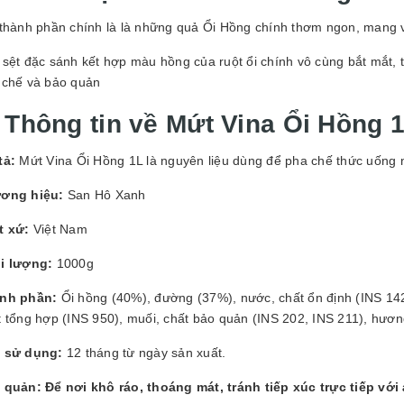
GUYÊN LIỆU PHA
HẾ - TOBEE FOOD
 thành phần chính là là những quả Ổi Hồng chính thơm ngon, mang v
2.000₫
25.000₫
sệt đặc sánh kết hợp màu hồng của ruột ổi chính vô cùng bắt mắt, t
 chế và bảo quản
. Thông tin về
Mứt Vina Ổi Hồng 
tả:
Mứt Vina Ổi Hồng 1L là nguyên liệu dùng để pha chế thức uống nh
ơng hiệu:
San Hô Xanh
t xứ:
Việt Nam
i lượng:
1000g
nh phần:
Ổi hồng (40%), đường (37%), nước, chất ổn định (INS 1422
t tổng hợp (INS 950), muối, chất bảo quản (INS 202, INS 211), hươ
 sử dụng:
12 tháng từ ngày sản xuất.
 quản: Để nơi khô ráo, thoáng mát, tránh tiếp xúc trực tiếp với