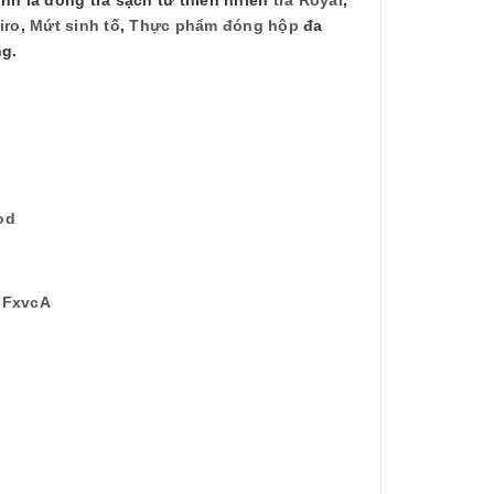
iro
,
Mứt sinh tố
,
Thực phẩm đóng hộp
đa
ng.
od
bFxvcA