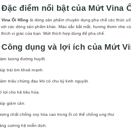
.
Đặc điểm nổi bật của
Mứt Vina 
 Vina Ổi Hồng
là dòng sản phẩm chuyên dụng pha chế các thức uốn
n với các dòng sản phẩm khác. Màu sắc bắt mắt, hương thơm nhẹ cùn
 thích vị giác của bạn. Mứt thích hợp dùng để pha chế.
. Công dụng và lợi ích của
Mứt Vi
iảm lượng đường huyết.
iúp trái tim khoẻ mạnh.
iảm triệu chứng đau khi có chu kỳ kinh nguyệt.
ó lợi cho hệ tiêu hóa.
iúp giảm cân.
ượng chất chống oxy hóa cao trong ổi có thể chống ung thư
ăng cường hệ miễn dịch.