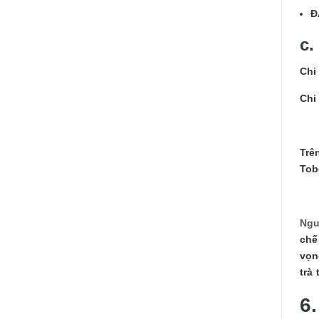
Đ
c.
Chi
Chi
Trê
Tob
Ngu
chế
vọn
trà
6