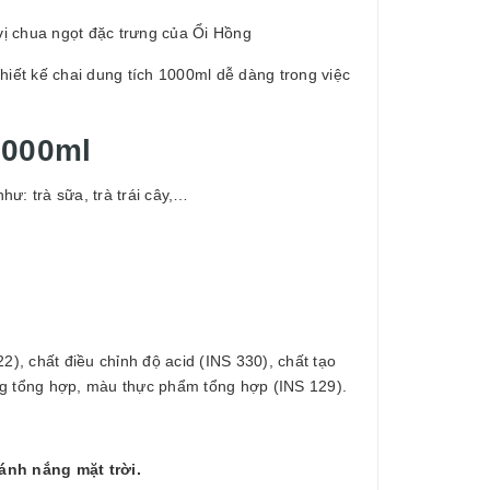
ị chua ngọt đặc trưng của Ổi Hồng
hiết kế chai dung tích 1000ml dễ dàng trong việc
1000ml
ư: trà sữa, trà trái cây,…
), chất điều chỉnh độ acid (INS 330), chất tạo
ng tổng hợp, màu thực phẩm tổng hợp (INS 129).
 ánh nắng mặt trời.