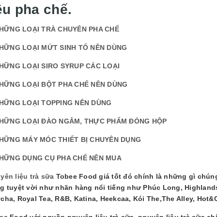
ệu pha chế.
HỮNG LOẠI TRÀ CHUYÊN PHA CHẾ
HỮNG LOẠI MỨT SINH TỐ NÊN DÙNG
HỮNG LOẠI SIRO SYRUP CÁC LOẠI
HỮNG LOẠI BỘT PHA CHẾ NÊN DÙNG
HỮNG LOẠI TOPPING NÊN DÙNG
HỮNG LOẠI ĐÀO NGÂM, THỰC PHẨM ĐÓNG HỘP
HỮNG MÁY MÓC THIẾT BỊ CHUYÊN DỤNG
HỮNG DỤNG CỤ PHA CHẾ NÊN MUA
yên liệu trà sữa
Tobee Food giá tốt đó chính là những gì chún
g tuyệt vời như nhãn hàng nổi tiếng như Phúc Long, Highland
cha, Royal Tea, R&B, Katina, Heekcaa, Kói The,The Alley, Hot&
ee Food với nguồn nguyên liệu trà sữa, nguyên liệu trà sữa chí