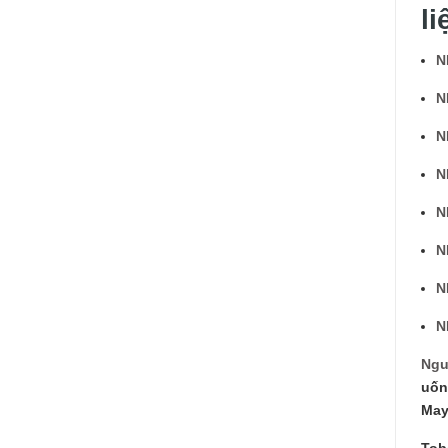
li
N
N
N
N
N
N
N
N
Ngu
uốn
May
Tob