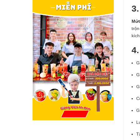
3
Mứt
trộ
kích
4
G
G
G
C
G
L
T