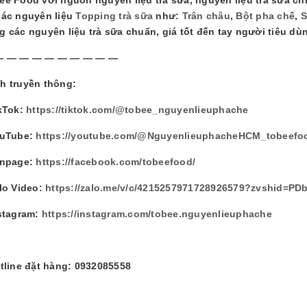
các nguyên liệu
Topping trà sữa
như:
Trân châu
,
Bột pha chế
,
S
g các nguyên liệu trà sữa chuẩn, giá tốt đến tay người tiêu dù
— — — — — — — — — —
h truyền thông:
ikTok:
https://tiktok.com/@tobee_nguyenlieuphache
ouTube:
https://youtube.com/@NguyenlieuphacheHCM_tobeefo
anpage:
https://facebook.com/tobeefood/
alo Video:
https://zalo.me/v/c/4215257971728926579?zvshid=PD
nstagram:
https://instagram.com/tobee.nguyenlieuphache
otline đặt hàng: 0932085558