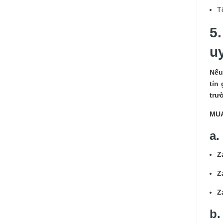
T
5
uy
Nếu
tín 
trư
MUA
a.
Z
Z
Z
b.