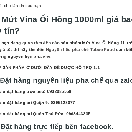
ốt cho làn da của bạn.
.
Mứt Vina Ổi Hồng 1000ml giá ba
 tín?
 bạn đang quan tâm đến các sản phẩm
Mứt Vina Ổi Hồng 1L tr
giá tốt thì hãy tìm đến
Nguyên liệu pha chế Tobee Food
cam kết 
ờng nguyên liệu pha chế.
 SẢN PHẨM Ở DƯỚI ĐÂY ĐỂ ĐƯỢC HỖ TRỢ 1:1
 Đặt hàng nguyên liệu pha chế qua zal
alo đặt hàng trực tiếp: 0932085558
alo đặt hàng tại Quận 9: 0395128077
alo đặt hàng tại Quận Thủ Đức: 0968443335
 Đặt hàng trực tiếp bên facebook.