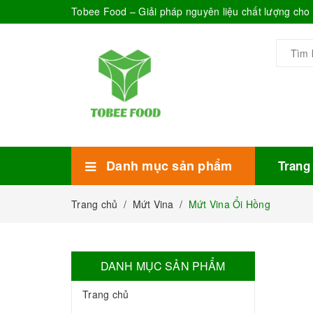
Tobee Food – Giải pháp nguyên liệu chất lượng ch
Danh mục sản phẩm
Trang
Xem thêm
Bánh Kẹo
Combo trà sữa
Thực phẩm đóng hộp
Mứt sinh tố
Bột Sữa
Topping Trà Sữa
Trang chủ
/
Mứt Vina
/
Mứt Vina Ổi Hồng
DANH MỤC SẢN PHẨM
Trang chủ