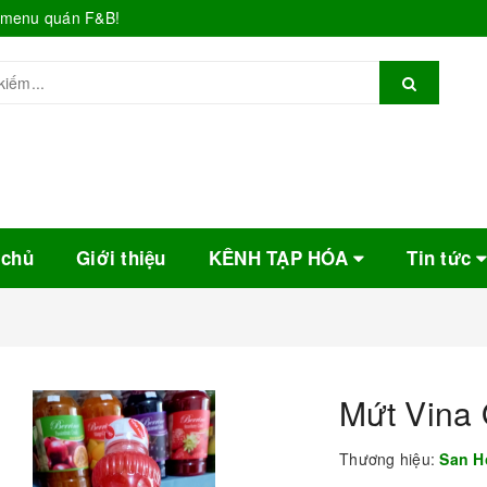
o menu quán F&B!
 chủ
Giới thiệu
KÊNH TẠP HÓA
Tin tức
Mứt Vina
Thương hiệu:
San H