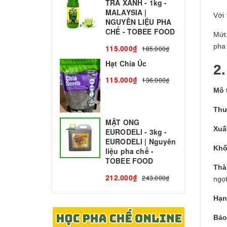
TRÀ XANH - 1kg -
N
MALAYSIA |
C
Với
NGUYÊN LIỆU PHA
1
CHẾ - TOBEE FOOD
Mứt 
pha
115.000₫
185.000₫
Hạt Chia Úc
2
115.000₫
136.000₫
Mô 
Thư
MẬT ONG
Xuấ
EURODELI - 3kg -
EURODELI | Nguyên
Khố
liệu pha chế -
TOBEE FOOD
Thà
212.000₫
243.000₫
ngọ
Hạn
Bảo