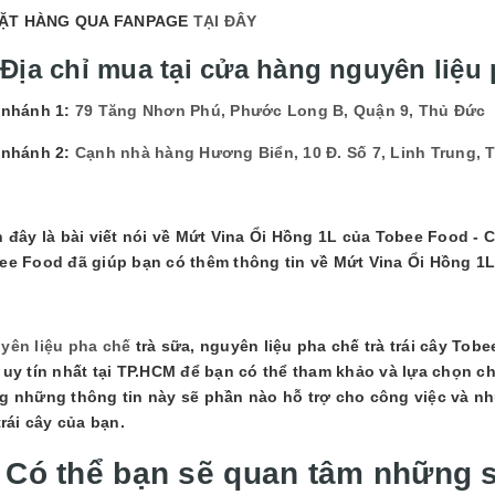
ẶT HÀNG QUA FANPAGE
TẠI ĐÂY
 Địa chỉ mua tại cửa hàng nguyên liệu 
 nhánh 1:
79 Tăng Nhơn Phú, Phước Long B, Quận 9, Thủ Đức
 nhánh 2:
Cạnh nhà hàng Hương Biển, 10 Đ. Số 7, Linh Trung, 
n đây là bài viết nói về
Mứt Vina Ổi Hồng 1L của Tobee Food - C
ee Food đã giúp bạn có thêm thông tin về Mứt Vina Ổi Hồng 1
yên liệu pha chế
trà sữa, nguyên liệu pha chế trà trái cây Tob
 uy tín nhất tại TP.HCM để bạn có thể tham khảo và lựa chọn 
g những thông tin này sẽ phần nào hỗ trợ cho công việc và n
 trái cây của bạn.
. Có thể bạn sẽ quan tâm những