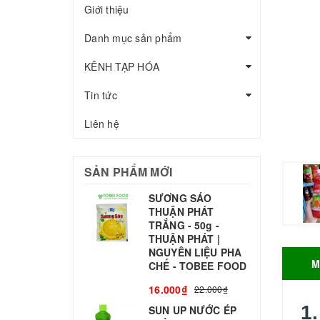
Giới thiệu
Danh mục sản phẩm
KÊNH TẠP HÓA
Tin tức
Liên hệ
SẢN PHẨM MỚI
SƯƠNG SÁO
THUẬN PHÁT
T
TRẮNG - 50g -
T
THUẬN PHÁT |
S
NGUYÊN LIỆU PHA
M
CHẾ - TOBEE FOOD
3
16.000₫
22.000₫
1.
SUN UP NƯỚC ÉP
B