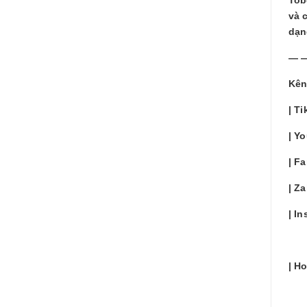
và 
dạn
— 
Kên
| T
| Y
| F
| Z
| I
| H