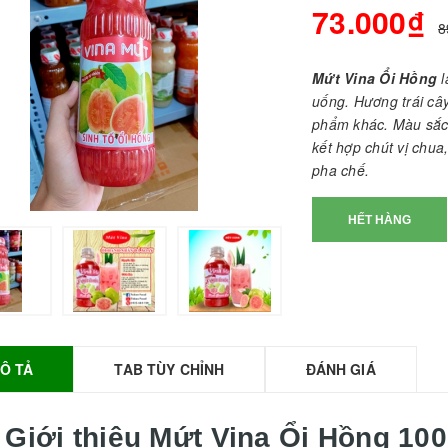
73.000₫
8
Mứt Vina Ổi Hồng
uống. Hương trái cây
phẩm khác. Màu sắc
kết hợp chút vị chua
pha chế.
HẾT HÀNG
BỘT SỮA TOBEE
HANH VỊ - 300g -
OBEE FOOD | Bột
ữa làm Trà Sữa -
TOBEE FOOD
Ô TẢ
TAB TÙY CHỈNH
ĐÁNH GIÁ
0.000₫
36.000₫
HỒNG TRÀ ĐẶC
 Giới thiệu
Mứt Vina Ổi Hồng 10
IỆT 50G - ROYAL I