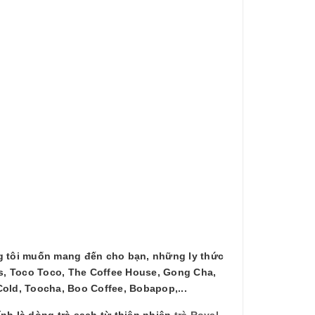
g tôi muốn mang đến cho bạn, những ly thức
s, Toco Toco, The Coffee House, Gong Cha,
Cold, Toocha, Boo Coffee, Bobapop,...
nh là dòng trà sạch từ thiên nhiên
trà Royal
,