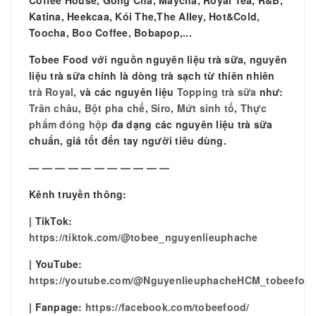
Katina, Heekcaa, Kói The,The Alley, Hot&Cold,
Toocha, Boo Coffee, Bobapop,...
Tobee Food với nguồn nguyên liệu trà sữa, nguyên
liệu trà sữa chính là dòng trà sạch từ thiên nhiên
trà Royal
, và các nguyên liệu
Topping trà sữa
như:
Trân châu
,
Bột pha chế
,
Siro
,
Mứt sinh tố
,
Thực
phẩm đóng hộp
đa dạng các nguyên liệu trà sữa
chuẩn, giá tốt đến tay người tiêu dùng.
— — — — — — — — — — —
Kênh truyền thông:
| TikTok:
https://tiktok.com/@tobee_nguyenlieuphache
| YouTube:
https://youtube.com/@NguyenlieuphacheHCM_tobeefoo
| Fanpage:
https://facebook.com/tobeefood/