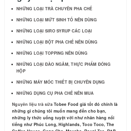
NHỮNG LOẠI TRÀ CHUYÊN PHA CHẾ
NHỮNG LOẠI MỨT SINH TỐ NÊN DÙNG
NHỮNG LOẠI SIRO SYRUP CÁC LOẠI
NHỮNG LOẠI BỘT PHA CHẾ NÊN DÙNG
NHỮNG LOẠI TOPPING NÊN DÙNG
NHỮNG LOẠI ĐÀO NGÂM, THỰC PHẨM ĐÓNG
HỘP
NHỮNG MÁY MÓC THIẾT BỊ CHUYÊN DỤNG
NHỮNG DỤNG CỤ PHA CHẾ NÊN MUA
Nguyên liệu trà sữa
Tobee Food giá tốt đó chính là
những gì chúng tôi muốn mang đến cho bạn,
những ly thức uống tuyệt vời như nhãn hàng nổi
tiếng như Phúc Long, Highlands, Toco Toco, The
Coffee House, Gong Cha, Maycha, Royal Tea, R&B,