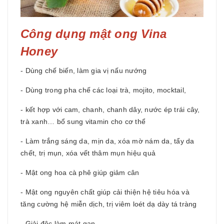
Công dụng mật ong Vina
Honey
- Dùng chế biến, làm gia vị nấu nướng
- Dùng trong pha chế các loại trà, mojito, mocktail,
- kết hợp với cam, chanh, chanh dây, nước ép trái cây,
trà xanh… bổ sung vitamin cho cơ thể
- Làm trắng sáng da, mịn da, xóa mờ nám da, tẩy da
chết, trị mụn, xóa vết thâm mụn hiệu quả
- Mật ong hoa cà phê giúp giảm cân
- Mật ong nguyên chất giúp cải thiện hệ tiêu hóa và
tăng cường hệ miễn dịch, trị viêm loét dạ dày tá tràng
- Giải độc làm mát gan