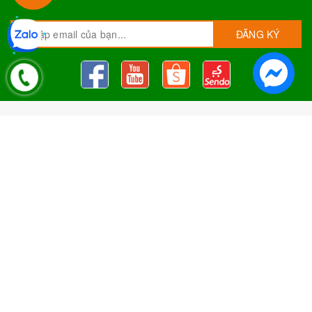
ĐĂNG KÝ
Nguyên Liệu Pha Chế Tobee Food
Nguyên liệu trà sữa
Tobee Food, chuyên cung cấp nguyên
liệu trà sữa giá rẻ, sỉ toàn quốc. Dạy pha chế miễn phí cho
khách hàng, Giao hàng toàn quốc
Địa Chỉ:
Chi nhánh 1: 79 Tăng Nhơn Phú, Phước Long B, Quận
9, TP. Thủ Đức, Chi nhánh 2: 10/1 đường số 7, khu phố 3,
Phường Linh Trung, Tp. Thủ Đức, Chi Nhánh 3: 259 DT766, xã
Đông Hà, huyện Đức Linh, tỉnh Bình Thuận, Chi Nhánh 4: Kiot
số 1 - Chợ Túy Loan - Đường Quảng Xương - Hòa Phong - Hòa
Vang - TP. Đà Nẵng