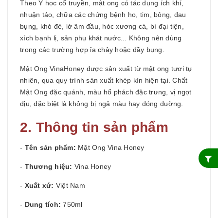
Theo Y học cổ truyền, mật ong có tác dụng ích khí,
nhuận táo, chữa các chứng bệnh ho, tim, bỏng, đau
bụng, khó đẻ, lở âm đầu, hóc xương cá, bí đại tiện,
xích bạnh lị, sản phụ khát nước... Không nên dùng
trong các trường hợp ỉa chảy hoặc đầy bụng.
Mật Ong VinaHoney được sản xuất từ mật ong tươi tự
nhiên, qua quy trình sản xuất khép kín hiện tại. Chất
Mật Ong đặc quánh, màu hổ phách đặc trưng, vị ngọt
dịu, đặc biệt là không bị ngả màu hay đóng đường.
2. Thông tin sản phẩm
-
Tên sản phẩm:
Mật Ong Vina Honey
-
Thương hiệu:
Vina Honey
-
Xuất xứ:
Việt Nam
-
Dung tích:
750ml