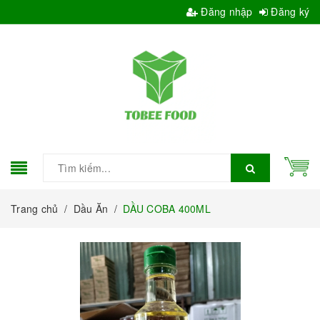
Đăng nhập
Đăng ký
Trang chủ
/
Dầu Ăn
/
DẦU COBA 400ML