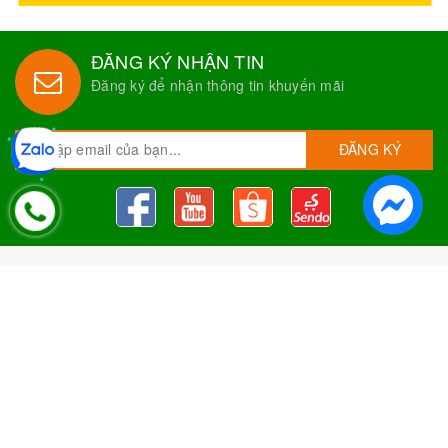
ĐĂNG KÝ NHẬN TIN
Đăng ký để nhận thông tin khuyến mãi
ĐĂNG KÝ
Nguyên Liệu Pha Chế Tobee Food
Nguyên liệu trà sữa
Tobee Food, chuyên cung cấp nguyên
liệu trà sữa giá rẻ, sỉ toàn quốc. Dạy pha chế miễn phí cho
khách hàng, Giao hàng toàn quốc
Địa Chỉ:
Chi nhánh 1: 79 Tăng Nhơn Phú, Phước Long B, Quận
9, TP. Thủ Đức, Chi nhánh 2: 10/1 đường số 7, khu phố 3,