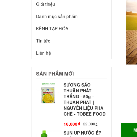
Giới thiệu
Danh mục sản phẩm
KÊNH TẠP HÓA
Tin tức
Liên hệ
SẢN PHẨM MỚI
SƯƠNG SÁO
THUẬN PHÁT
T
TRẮNG - 50g -
T
THUẬN PHÁT |
S
NGUYÊN LIỆU PHA
CHẾ - TOBEE FOOD
3
16.000₫
22.000₫
M
SUN UP NƯỚC ÉP
B