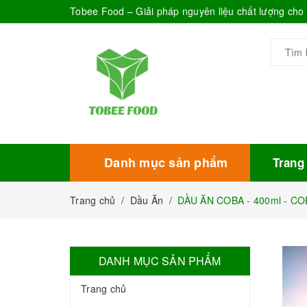
Tobee Food – Giải pháp nguyên liệu chất lượng ch
Danh mục sản phẩm
Trang
Xem thêm
Bánh Kẹo
Combo trà sữa
Thực phẩm đóng hộp
Mứt sinh tố
Bột Sữa
Topping Trà Sữa
Trang chủ
/
Dầu Ăn
/
DẦU ĂN COBA - 400ml - COB
DANH MỤC SẢN PHẨM
Trang chủ