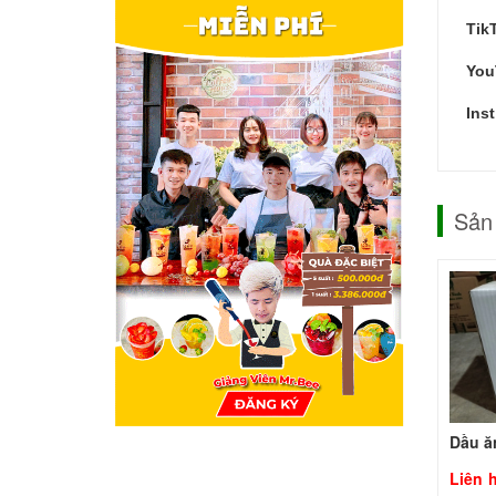
Tik
You
Ins
Sản
Liên 