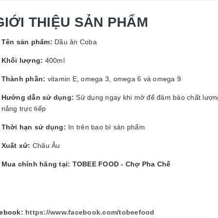
GUYÊN LIỆU PHA
HẾ - TOBEE FOOD
GIỚI THIỆU SẢN PHẨM
2.000₫
25.000₫
Tên sản phẩm:
Dầu ăn Coba
Khối lượng:
400ml
Thành phần:
vitamin E, omega 3, omega 6 và omega 9
Hướng dẫn sử dụng:
Sử dụng ngay khi mở để đảm bảo chất lượng 
nắng trực tiếp
Thời hạn sử dụng:
In trên bao bì sản phẩm
Xuất xứ:
Châu Âu
Mua chính hãng tại: TOBEE FOOD - Chợ Pha Chế
ebook:
https://www.facebook.com/tobeefood