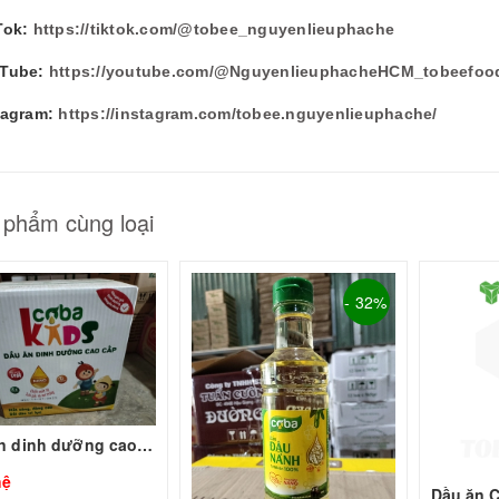
Tok:
https://tiktok.com/@tobee_nguyenlieuphache
Tube:
https://youtube.com/@NguyenlieuphacheHCM_tobeefoo
tagram:
https://instagram.com/tobee.nguyenlieuphache/
 phẩm cùng loại
- 32%
Dầu ăn dinh dưỡng cao cấp Cobakids 250ml
hệ
Dầu ăn 