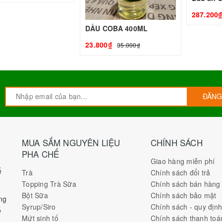
287.200
DẦU COBA 400ML
23.800₫
35.000₫
ĐĂNG
MUA SẮM NGUYÊN LIỆU
CHÍNH SÁCH
PHA CHẾ
Giao hàng miễn phí
ế
Trà
Chính sách đổi trả
Topping Trà Sữa
Chính sách bán hàng
Bột Sữa
Chính sách bảo mật
ng
Syrup/Siro
Chính sách - quy địn
ố
Mứt sinh tố
Chính sách thanh toá