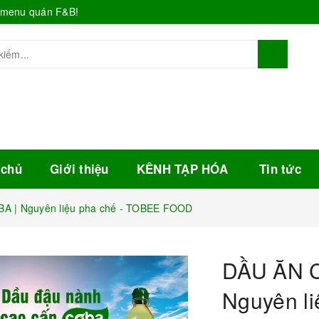
o menu quán F&B!
 chủ
Giới thiệu
KÊNH TẠP HÓA
Tin tức
A | Nguyên liệu pha chế - TOBEE FOOD
DẦU ĂN C
Nguyên l