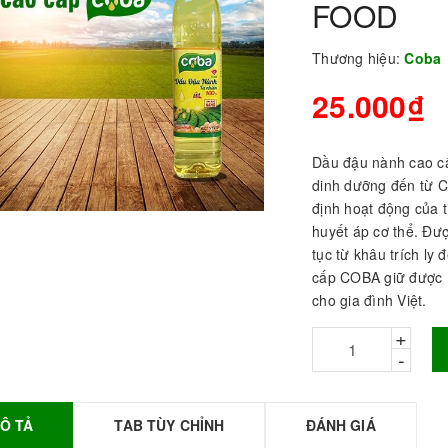
FOOD
Thương hiệu:
Coba
25.000₫
Dầu đậu nành cao c
dinh dưỡng đến từ 
định hoạt động của t
huyết áp cơ thể. Đư
tục từ khâu trích ly
BỘT SỮA TOBEE
cấp COBA giữ được h
HANH VỊ - 300g -
cho gia đình Việt.
OBEE FOOD | Bột
+
ữa làm Trà Sữa -
TOBEE FOOD
-
0.000₫
36.000₫
HỒNG TRÀ ĐẶC
Ô TẢ
TAB TÙY CHỈNH
ĐÁNH GIÁ
IỆT 50G - ROYAL I