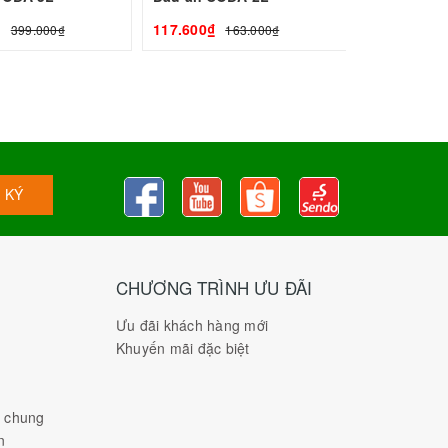
₫
117.600₫
399.000₫
163.000₫
 KÝ
CHƯƠNG TRÌNH ƯU ĐÃI
Ưu đãi khách hàng mới
Khuyến mãi đặc biệt
h chung
n