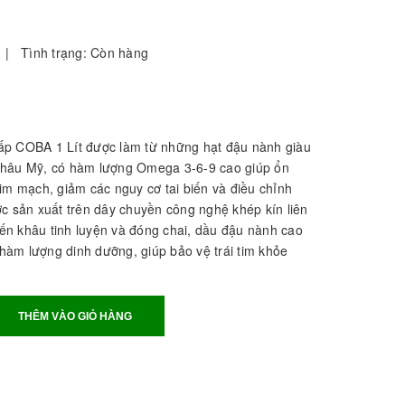
|
Tình trạng:
Còn hàng
ấp COBA 1 Lít được làm từ những hạt đậu nành giàu
Châu Mỹ, có hàm lượng Omega 3-6-9 cao giúp ổn
im mạch, giảm các nguy cơ tai biến và điều chỉnh
ợc sản xuất trên dây chuyền công nghệ khép kín liên
 đến khâu tinh luyện và đóng chai, dầu đậu nành cao
àm lượng dinh dưỡng, giúp bảo vệ trái tim khỏe
THÊM VÀO GIỎ HÀNG