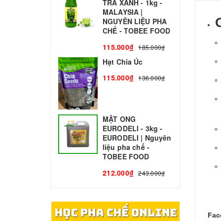
TRÀ XANH - 1kg -
N
MALAYSIA |
C
NGUYÊN LIỆU PHA
1
CHẾ - TOBEE FOOD
115.000₫
185.000₫
Hạt Chia Úc
115.000₫
136.000₫
MẬT ONG
EURODELI - 3kg -
EURODELI | Nguyên
liệu pha chế -
TOBEE FOOD
212.000₫
243.000₫
Fac