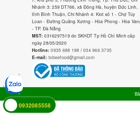
Nhánh 3: 259 DT766, xã Đông Hà, huyện Đức Linh,
tỉnh Bình Thuận, Chi Nhánh 4: Kiot số 1 - Chợ Túy
Loan - Đường Quảng Xương - Hòa Phong - Hòa Van
- TP. Đà Nẵng
MST:
0316297519 do SKHDT Tp Hồ Chí Minh cấp
ngày 28/05/2020
Hotline:
0935 688 198
/
034 966 3735
E-mail:
tobeefood@gmail.com
Bả
0932085558