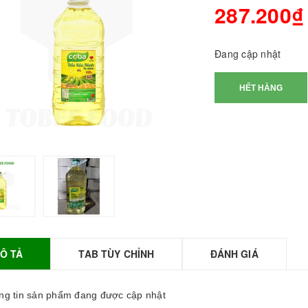
287.200₫
Đang cập nhật
HẾT HÀNG
BỘT SỮA TOBEE
HANH VỊ - 300g -
OBEE FOOD | Bột
ữa làm Trà Sữa -
TOBEE FOOD
Ô TẢ
TAB TÙY CHỈNH
ĐÁNH GIÁ
0.000₫
36.000₫
HỒNG TRÀ ĐẶC
g tin sản phẩm đang được cập nhật
IỆT 50G - ROYAL I