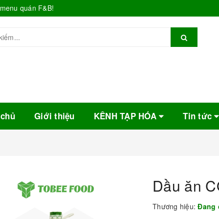
o menu quán F&B!
 chủ
Giới thiệu
KÊNH TẠP HÓA
Tin tức
Dầu ăn C
Thương hiệu:
Đang 