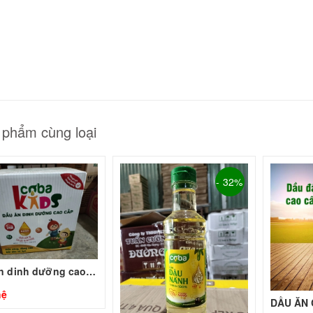
GUYÊN LIỆU PHA
HẾ - TOBEE FOOD
2.000₫
25.000₫
 phẩm cùng loại
- 32%
Dầu ăn dinh dưỡng cao cấp Cobakids 250ml
hệ