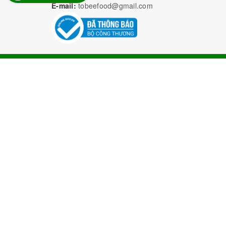
E-mail:
tobeefood@gmail.com
Bả