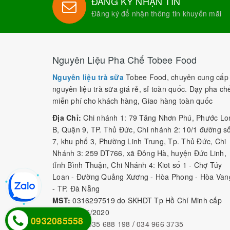
ĐĂNG KÝ NHẬN TIN
Đăng ký để nhận thông tin khuyến mãi
Nguyên Liệu Pha Chế Tobee Food
Nguyên liệu trà sữa
Tobee Food, chuyên cung cấp
nguyên liệu trà sữa giá rẻ, sỉ toàn quốc. Dạy pha ch
miễn phí cho khách hàng, Giao hàng toàn quốc
Địa Chỉ:
Chi nhánh 1: 79 Tăng Nhơn Phú, Phước Lo
B, Quận 9, TP. Thủ Đức, Chi nhánh 2: 10/1 đường s
7, khu phố 3, Phường Linh Trung, Tp. Thủ Đức, Chi
Nhánh 3: 259 DT766, xã Đông Hà, huyện Đức Linh,
tỉnh Bình Thuận, Chi Nhánh 4: Kiot số 1 - Chợ Túy
Loan - Đường Quảng Xương - Hòa Phong - Hòa Van
- TP. Đà Nẵng
MST:
0316297519 do SKHDT Tp Hồ Chí Minh cấp
ngày 28/05/2020
0932085558
Hotline:
0935 688 198
/
034 966 3735