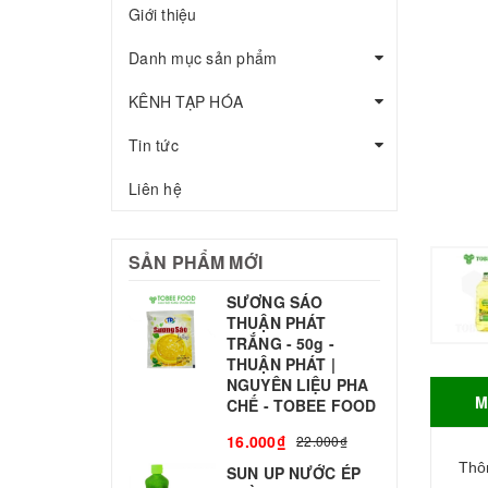
Giới thiệu
Danh mục sản phẩm
KÊNH TẠP HÓA
Tin tức
Liên hệ
SẢN PHẨM MỚI
SƯƠNG SÁO
THUẬN PHÁT
T
TRẮNG - 50g -
T
THUẬN PHÁT |
S
NGUYÊN LIỆU PHA
M
CHẾ - TOBEE FOOD
3
16.000₫
22.000₫
Thôn
SUN UP NƯỚC ÉP
B