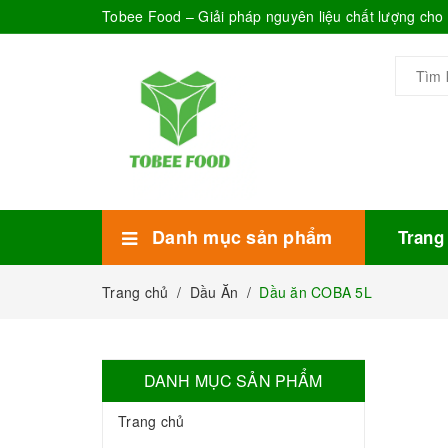
Tobee Food – Giải pháp nguyên liệu chất lượng ch
Danh mục sản phẩm
Trang
Xem thêm
Bánh Kẹo
Combo trà sữa
Thực phẩm đóng hộp
Mứt sinh tố
Bột Sữa
Topping Trà Sữa
Trang chủ
/
Dầu Ăn
/
Dầu ăn COBA 5L
DANH MỤC SẢN PHẨM
Trang chủ