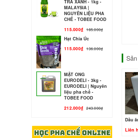
TRÀ XANH - 1kg -
N
MALAYSIA |
C
NGUYÊN LIỆU PHA
1
CHẾ - TOBEE FOOD
115.000₫
185.000₫
Hạt Chia Úc
115.000₫
136.000₫
Sản
MẬT ONG
EURODELI - 3kg -
EURODELI | Nguyên
liệu pha chế -
TOBEE FOOD
212.000₫
243.000₫
Liên 