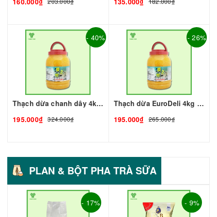
160.000₫
135.000₫
203.000₫
182.000₫
- 40%
- 26%
Thạch dừa chanh dây 4kg I Nguyên Liệu Pha Chế - Tobee Food
Thạch dừa EuroDeli 4kg I Nguyên Liệu Pha Chế - Tobee Food
195.000₫
195.000₫
324.000₫
265.000₫
PLAN & BỘT PHA TRÀ SỮA
- 17%
- 9%