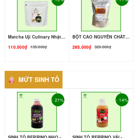
Matcha Uji Culinary Nhật gói 100gr | Nguyên liệu pha chế - TOBEE FOOD
BỘT CAO NGUYÊN CHẤT THƯỢNG HẠNG - 1KG I TOBEE FOOD
110.000₫
285.000₫
135.000₫
320.000₫
MỨT SINH TỐ
- 21%
- 14%
SINH TỐ BERRINO NHO - 1L - BERRINO | Mứt - Sinh Tố làm Trà Sữa - TOBEE FOOD
SINH TỐ BERRINO VẢI - 1L - BERRINO | Mứt - Sinh Tố làm Trà Sữa - TOBEE FOOD