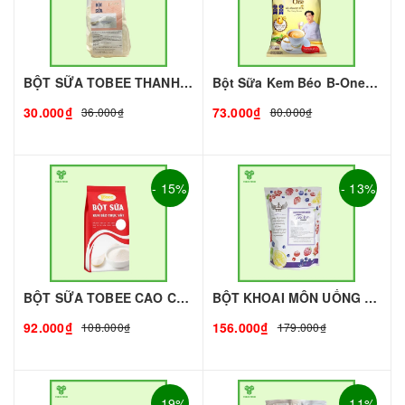
BỘT SỮA TOBEE THANH VỊ - 300g - TOBEE FOOD | Bột Sữa làm Trà Sữa - TOBEE FOOD
Bột Sữa Kem Béo B-One 1Kg I Nguyên Liệu Pha Chế - Tobee Food
30.000₫
73.000₫
36.000₫
80.000₫
- 15%
- 13%
BỘT SỮA TOBEE CAO CẤP - 1KG | NGUYÊN LIỆU PHA CHẾ
BỘT KHOAI MÔN UỐNG KING - 1kg - KING | Nguyên liệu pha chế - TOBEE FOOD
92.000₫
156.000₫
108.000₫
179.000₫
- 19%
- 11%