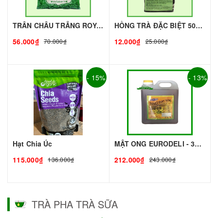
TRÂN CHÂU TRẮNG ROYAL - 500g - ROYAL | Topping làm Trà Sữa - TOBEE FOOD
HỒNG TRÀ ĐẶC BIỆT 50G - ROYAL I NGUYÊN LIỆU PHA CHẾ - TOBEE FOOD
56.000₫
12.000₫
70.000₫
25.000₫
- 15%
- 13%
Hạt Chia Úc
MẬT ONG EURODELI - 3kg - EURODELI | Nguyên liệu pha chế - TOBEE FOOD
115.000₫
212.000₫
136.000₫
243.000₫
TRÀ PHA TRÀ SỮA