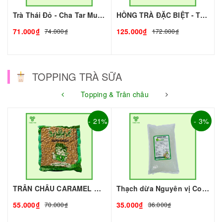
Trà Thái Đỏ - Cha Tar Mua Thái Lan Cao Cấp I Nguyên Liệu Pha Chế - Tobee Food
HỒNG TRÀ ĐẶC BIỆT - TRÀ XUÂN THỊNH I NGUYÊN LIỆU PHA CHẾ - TOBEE FOOD
71.000₫
125.000₫
74.000₫
172.000₫
TOPPING TRÀ SỮA
Topping & Trân châu
- 21%
- 3%
TRÂN CHÂU CARAMEL ROYAL - 2kg - ROYAL | Topping làm Trà Sữa - TOBEE FOOD
Thạch dừa Nguyên vị Coconut 1kg I Nguyên Liệu Pha Chế - Tobee Food
55.000₫
35.000₫
70.000₫
36.000₫