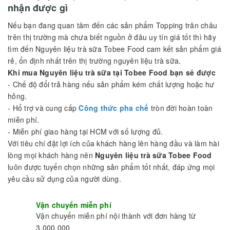
chúng tôi. Từ những dòng trà ngon nhất Việt Nam, Những loại
trân châu thơm ngon, các dòng bột pha trà sữa tự nhiên, các
loại siro từ nhưng thương hiệu lớn đều có mặt tại Công ty
chúng tôi, Cam kết đam bảo hàng luôn đủ trong kho hàng để
cung cấp đến tay bạn.
Chúng tôi cam kết mang lại những
nguyên liệu trà sữa
tốt
nhất cho bạn và khách hàng của bạn Với kinh nghiệm & các
mặt hàng phong phú,
Nguyên liệu trà sữa Tobee Food
không
chỉ là nơi bán hàng tin cậy mà còn là nơi cung cấp các sản
phẩm chất lượng, các sản phẩm
nguyên liệu trà sữa
cho các
quán cafe giải khát sang trọng nhất.
Mua Nguyên liệu trà sữa tại Tobee Food bạn sẻ
nhận được gì
Nếu bạn đang quan tâm đến các sản phẩm Topping trân châu
trên thị trường mà chưa biết nguồn ở đâu uy tín giá tốt thì hãy
tìm đến Nguyên liệu trà sữa Tobee Food cam kết sản phẩm giá
rẻ, ổn định nhất trên thị trường nguyên liệu trà sữa.
Khi mua Nguyên liệu trà sữa tại Tobee Food bạn sẻ được