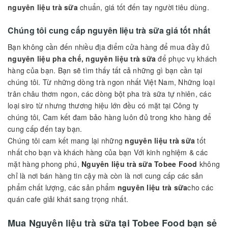
Nguyên liệu trà sữa giá tốt
Nguyên liệu trà sữa
Tobee Food giá tốt đó chính là những gì
chúng tôi muốn mang đến cho bạn, những ly thức uống tuyệt
vời như nhãn hàng nỗi tiếng như Phúc long, Toco, The Coffee
Hous,...
Tobee Food
với nguồn
nguyên liệu trà sữa, nguyên liệu trà
sữa
chính là dòng trà sạch từ thiên nhiên trà Royal, và các
nguyên liệu
Topping trà sữa
như: Trân châu,
Bột pha chế
,
Siro
,
Mứt sinh tố
,
Thực phẩm đóng hộp
đa dạng các
nguyên liệu trà sữa
chuẩn, giá tốt đến tay người tiêu dùng.
Chúng tôi cung cấp nguyên liệu trà sữa giá tốt nhất
Bạn không cần đến nhiều địa điểm cửa hàng để mua đầy đủ
nguyên liệu pha chế, nguyên liệu trà sữa
để phục vụ khách
hàng của bạn. Bạn sẽ tìm thấy tất cả những gì bạn cần tại