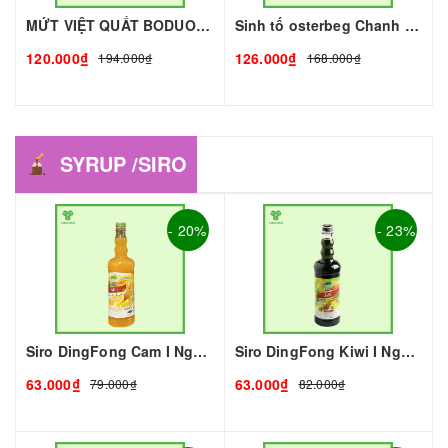
MỨT VIỆT QUẤT BODUO- 1kg - BODUO | Mứt - Sinh Tố làm Trà Sữa - TOBEE FOOD
Sinh tố osterbeg Chanh Dây 1L I Nguyên Liệu Pha Chế - Trà Trái Cây - Tobee Food
120.000₫
126.000₫
194.000₫
168.000₫
SYRUP /SIRO
- 20%
- 23%
Siro DingFong Cam I Nguyên Liệu Pha Chế - Tobee Food
Siro DingFong Kiwi I Nguyên Liệu Pha Chế - Tobee Food
63.000₫
63.000₫
79.000₫
82.000₫