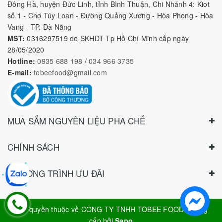
Nguyên Liệu Pha Chế Tobee Food
Nguyên liệu trà sữa
Tobee Food, chuyên cung cấp nguyên
liệu trà sữa giá rẻ, sỉ toàn quốc. Dạy pha chế miễn phí cho
khách hàng, Giao hàng toàn quốc
Địa Chỉ:
Chi nhánh 1: 79 Tăng Nhơn Phú, Phước Long B, Quận
9, TP. Thủ Đức, Chi nhánh 2: 10/1 đường số 7, khu phố 3,
Phường Linh Trung, Tp. Thủ Đức, Chi Nhánh 3: 259 DT766, xã
Đông Hà, huyện Đức Linh, tỉnh Bình Thuận, Chi Nhánh 4: Kiot
số 1 - Chợ Túy Loan - Đường Quảng Xương - Hòa Phong - Hòa
Vang - TP. Đà Nẵng
MST:
0316297519 do SKHDT Tp Hồ Chí Minh cấp ngày
28/05/2020
Hotline:
0935 688 198
/
034 966 3735
E-mail:
tobeefood@gmail.com