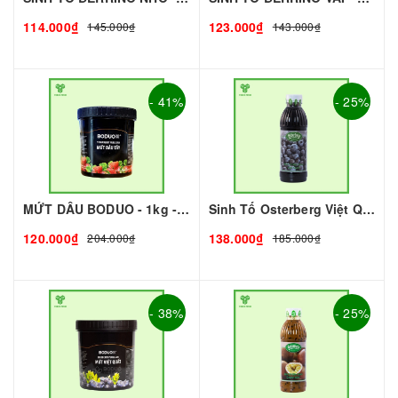
114.000₫
123.000₫
145.000₫
143.000₫
- 41%
- 25%
MỨT DÂU BODUO - 1kg - DOBUO | Mứt - Sinh Tố làm Trà Sữa - TOBEE FOOD
Sinh Tố Osterberg Việt Quất I Nguyên Liệu Pha Chế - Trà Trái Cây - Tobee Food
120.000₫
138.000₫
204.000₫
185.000₫
- 38%
- 25%