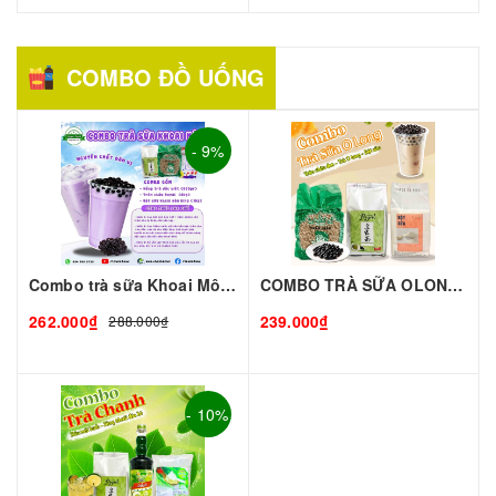
COMBO ĐỒ UỐNG
- 9%
Combo trà sữa Khoai Môn-Lớn
COMBO TRÀ SỮA OLONG Chuẩn Vị Đài Loan – Thơm Ngon Độc Đáo – Combo Tiện Lợi
262.000₫
239.000₫
288.000₫
- 10%