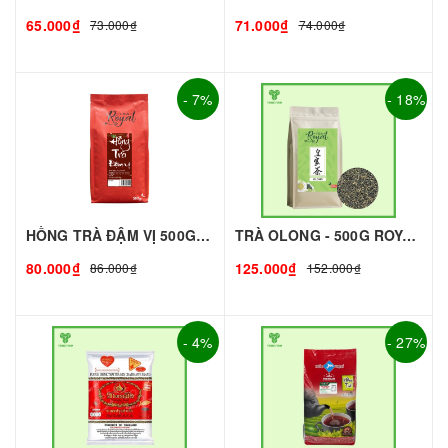
65.000₫
71.000₫
73.000₫
74.000₫
- 7%
- 18%
HỒNG TRÀ ĐẬM VỊ 500G - ROYAL I NGUYÊN LIỆU PHA CHẾ - TOBEE FOOD
TRÀ OLONG - 500G ROYAL I NGUYÊN LIỆU PHA CHẾ - TOBEE FOOD
80.000₫
125.000₫
86.000₫
152.000₫
- 4%
- 27%