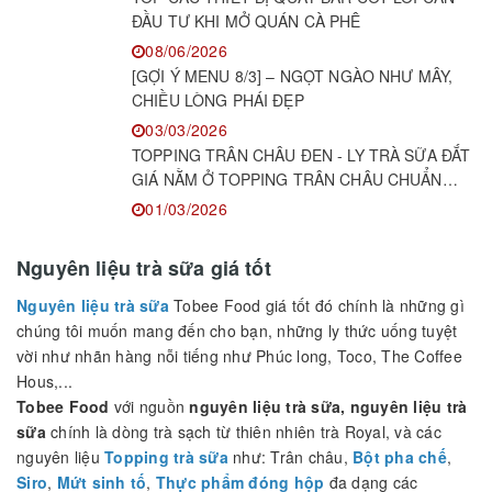
KIẾN THỨC PHA CHẾ
KEM DẺO ĐỂ ĐƯỢC BAO LÂU? CÂU TRẢ LỜI
CÓ THỂ KHIẾN NHIỀU CHỦ QUÁN BẤT NGỜ!
18/06/2026
TOP CÁC THIẾT BỊ QUẦY BAR CỐT LÕI CẦN
ĐẦU TƯ KHI MỞ QUÁN CÀ PHÊ
08/06/2026
[GỢI Ý MENU 8/3] – NGỌT NGÀO NHƯ MÂY,
CHIỀU LÒNG PHÁI ĐẸP
03/03/2026
TOPPING TRÂN CHÂU ĐEN - LY TRÀ SỮA ĐẮT
GIÁ NẰM Ở TOPPING TRÂN CHÂU CHUẨN
NGON!
01/03/2026