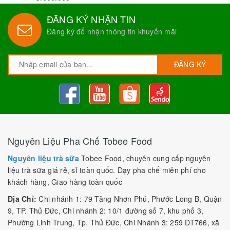
- Chế độ đổi trả hàng nếu sản phẩm kém chất lượng hoặc hư
hỏng.
- Hổ trợ và cung cấp
Công thức pha chế
tròn đời hoàn toàn
miễn phí.
- Miễn phí giao hàng tại HCM với số lượng đủ.
Với tiêu chí đặt lợi ích của khách hàng lên hàng đầu và làm hài
lòng mọi khách hàng nên
Nguyên liệu trà sữa Tobee Food
luôn được tuyển chọn những sản phẩm tốt nhất, đáp ứng mọi
yêu cầu sử dụng của người dùng.
Vận chuyển miễn phí
Vận chuyển miễn phí nội thành với đơn hàng từ
3.000.000
ĐĂNG KÝ NHẬN TIN
Đăng ký để nhận thông tin khuyến mãi
ĐĂNG KÝ