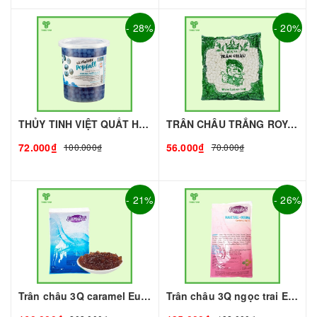
- 28%
- 20%
THỦY TINH VIỆT QUẤT HÙNG CHƯƠNG - 1kg | Topping làm Trà Sữa - TOBEE FOOD
TRÂN CHÂU TRẮNG ROYAL - 500g - ROYAL | Topping làm Trà Sữa - TOBEE FOOD
72.000₫
56.000₫
100.000₫
70.000₫
- 21%
- 26%
Trân châu 3Q caramel Eurodeli I Nguyên Liệu Pha Chế - Tobee Food
Trân châu 3Q ngọc trai Eurodeli I Nguyên Liệu Pha Chế - Tobee Food