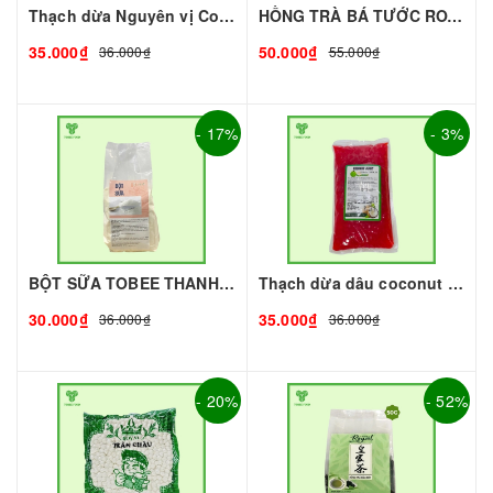
Thạch dừa Nguyên vị Coconut 1kg I Nguyên Liệu Pha Chế - Tobee Food
HỒNG TRÀ BÁ TƯỚC ROYAL (gói 500g)
35.000₫
50.000₫
36.000₫
55.000₫
- 17%
- 3%
BỘT SỮA TOBEE THANH VỊ - 300g - TOBEE FOOD | Bột Sữa làm Trà Sữa - TOBEE FOOD
Thạch dừa dâu coconut 1kg I Nguyên Liệu Pha Chế - Tobee Food
30.000₫
35.000₫
36.000₫
36.000₫
- 20%
- 52%