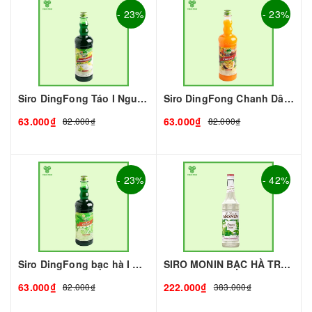
- 23%
- 23%
Siro DingFong Táo I Nguyên Liệu Pha Chế - Tobee Food
Siro DingFong Chanh Dây I Nguyên Liệu Pha Chế - Tobee Food
63.000₫
63.000₫
82.000₫
82.000₫
- 23%
- 42%
Siro DingFong bạc hà I Nguyên Liệu Pha Chế - Tobee Food
SIRO MONIN BẠC HÀ TRẮNG - 700ML - MONIN | Nguyên liệu pha chế - TOBEE FOOD
63.000₫
222.000₫
82.000₫
383.000₫