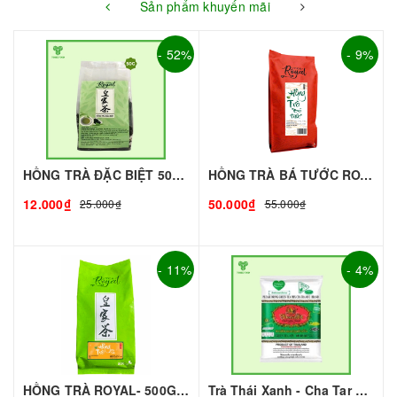
Sản phẩm khuyến mãi
- 52%
- 9%
HỒNG TRÀ ĐẶC BIỆT 50G - ROYAL I NGUYÊN LIỆU PHA CHẾ - TOBEE FOOD
HỒNG TRÀ BÁ TƯỚC ROYAL (gói 500g)
12.000₫
50.000₫
25.000₫
55.000₫
- 11%
- 4%
HỒNG TRÀ ROYAL- 500G | NGUYÊN LIỆU PHA CHẾ - TOBEE FOOD
Trà Thái Xanh - Cha Tar Mua Thái Lan Cao Cấp I Nguyên Liệu Pha Chế - TOBEE FOOD