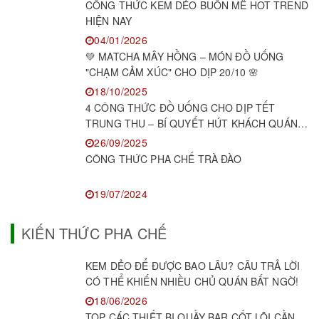
CÔNG THỨC KEM DẺO BUÔN MÊ HOT TREND
HIỆN NAY
04/01/2026
💚 MATCHA MÂY HỒNG – MÓN ĐỒ UỐNG
"CHẠM CẢM XÚC" CHO DỊP 20/10 🌸
18/10/2025
4 CÔNG THỨC ĐỒ UỐNG CHO DỊP TẾT
TRUNG THU – BÍ QUYẾT HÚT KHÁCH QUÁN
F&B
26/09/2025
CÔNG THỨC PHA CHẾ TRÀ ĐÀO
19/07/2024