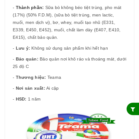
-
Thành phần:
Sữa bò không béo tiệt trùng, pho mát
(17%) (50% F.D.M), (sữa bò tiệt trùng, men lactic,
muối, men dịch vị), bơ, whey, muối tạo nhũ (E331,
E339, E450, E452), muối, chất làm dày (E407, E410,
E415), chất bảo quản.
-
Lưu ý:
Không sử dụng sản phẩm khi hết hạn
-
Bảo quản:
Bảo quản nơi khô ráo và thoáng mát, dưới
25 độ C
-
Thương hiệu:
Teama
-
Nơi sản xuất:
Ai cập
-
HSD:
1 năm