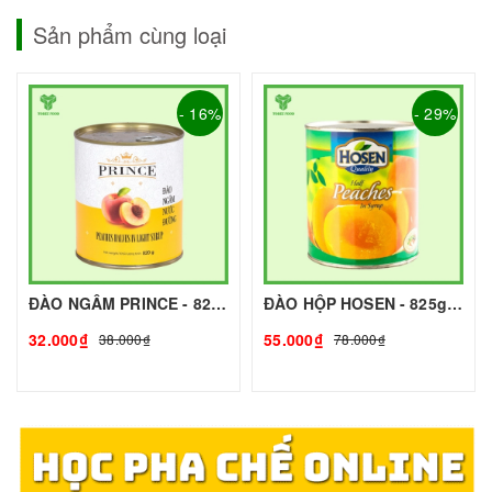
Sản phẩm cùng loại
- 16%
- 29%
ĐÀO NGÂM PRINCE - 820g - PRINCE | Nguyên liệu pha chế - TOBEE FOOD
ĐÀO HỘP HOSEN - 825g - HOSEN | Nguyên liệu pha chế - TOBEE FOOD
32.000₫
55.000₫
38.000₫
78.000₫