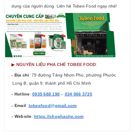
dụng của người dùng. Liên hệ Tobee Food ngay nhé!
▶
NGUYÊN LIỆU PHA CHẾ TOBEE FOOD
:
- Địa chỉ
: 79 đường Tăng Nhơn Phú, phường Phước
Long B, quận 9, thành phố Hồ Chí Minh
- Hotline
:
0935 688 198
–
034 966 3735
- Email
:
tobeefood@gmail.com
- Website
:
https://chophache.com