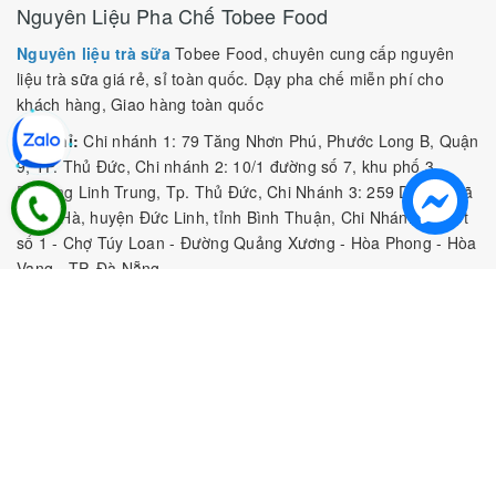
Nguyên Liệu Pha Chế Tobee Food
Nguyên liệu trà sữa
Tobee Food, chuyên cung cấp nguyên
liệu trà sữa giá rẻ, sỉ toàn quốc. Dạy pha chế miễn phí cho
khách hàng, Giao hàng toàn quốc
Địa Chỉ:
Chi nhánh 1: 79 Tăng Nhơn Phú, Phước Long B, Quận
9, TP. Thủ Đức, Chi nhánh 2: 10/1 đường số 7, khu phố 3,
Phường Linh Trung, Tp. Thủ Đức, Chi Nhánh 3: 259 DT766, xã
Đông Hà, huyện Đức Linh, tỉnh Bình Thuận, Chi Nhánh 4: Kiot
số 1 - Chợ Túy Loan - Đường Quảng Xương - Hòa Phong - Hòa
Vang - TP. Đà Nẵng
MST:
0316297519 do SKHDT Tp Hồ Chí Minh cấp ngày
28/05/2020
Hotline:
0935 688 198
/
034 966 3735
E-mail:
tobeefood@gmail.com
MUA SẮM NGUYÊN LIỆU PHA CHẾ