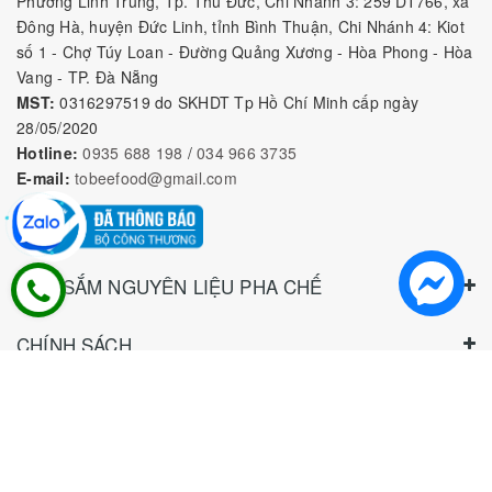
Phường Linh Trung, Tp. Thủ Đức, Chi Nhánh 3: 259 DT766, xã
Đông Hà, huyện Đức Linh, tỉnh Bình Thuận, Chi Nhánh 4: Kiot
số 1 - Chợ Túy Loan - Đường Quảng Xương - Hòa Phong - Hòa
Vang - TP. Đà Nẵng
MST:
0316297519 do SKHDT Tp Hồ Chí Minh cấp ngày
28/05/2020
Hotline:
0935 688 198
/
034 966 3735
E-mail:
tobeefood@gmail.com
MUA SẮM NGUYÊN LIỆU PHA CHẾ
CHÍNH SÁCH
CHƯƠNG TRÌNH ƯU ĐÃI
Bản quyền thuộc về
CÔNG TY TNHH TOBEE FOOD
|
Cung