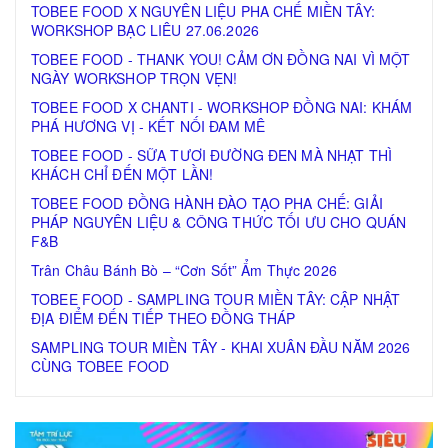
TOBEE FOOD X NGUYÊN LIỆU PHA CHẾ MIỀN TÂY:
WORKSHOP BẠC LIÊU 27.06.2026
TOBEE FOOD - THANK YOU! CẢM ƠN ĐỒNG NAI VÌ MỘT
NGÀY WORKSHOP TRỌN VẸN!
TOBEE FOOD X CHANTI - WORKSHOP ĐỒNG NAI: KHÁM
PHÁ HƯƠNG VỊ - KẾT NỐI ĐAM MÊ
TOBEE FOOD - SỮA TƯƠI ĐƯỜNG ĐEN MÀ NHẠT THÌ
KHÁCH CHỈ ĐẾN MỘT LẦN!
TOBEE FOOD ĐỒNG HÀNH ĐÀO TẠO PHA CHẾ: GIẢI
PHÁP NGUYÊN LIỆU & CÔNG THỨC TỐI ƯU CHO QUÁN
F&B
Trân Châu Bánh Bò – “Cơn Sốt” Ẩm Thực 2026
TOBEE FOOD - SAMPLING TOUR MIỀN TÂY: CẬP NHẬT
ĐỊA ĐIỂM ĐẾN TIẾP THEO ĐỒNG THÁP
SAMPLING TOUR MIỀN TÂY - KHAI XUÂN ĐẦU NĂM 2026
CÙNG TOBEE FOOD