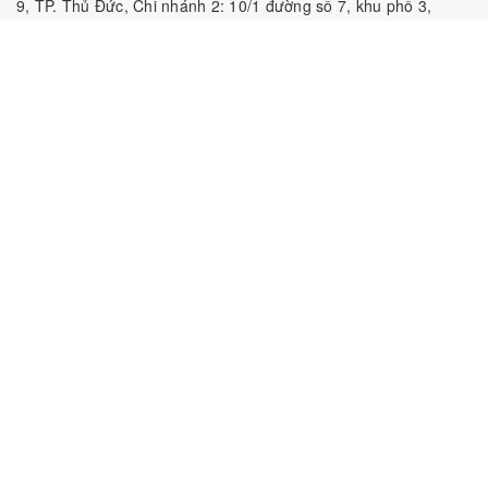
9, TP. Thủ Đức, Chi nhánh 2: 10/1 đường số 7, khu phố 3,
Phường Linh Trung, Tp. Thủ Đức, Chi Nhánh 3: 259 DT766, xã
Đông Hà, huyện Đức Linh, tỉnh Bình Thuận, Chi Nhánh 4: Kiot
số 1 - Chợ Túy Loan - Đường Quảng Xương - Hòa Phong - Hòa
Vang - TP. Đà Nẵng
MST:
0316297519 do SKHDT Tp Hồ Chí Minh cấp ngày
28/05/2020
Hotline:
0935 688 198
/
034 966 3735
E-mail:
tobeefood@gmail.com
MUA SẮM NGUYÊN LIỆU PHA CHẾ
CHÍNH SÁCH
CHƯƠNG TRÌNH ƯU ĐÃI