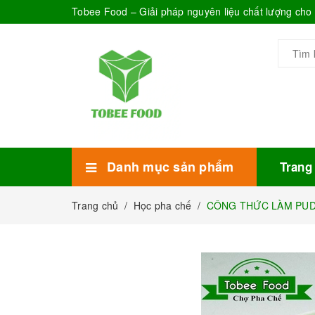
Tobee Food – Giải pháp nguyên liệu chất lượng ch
Danh mục sản phẩm
Trang
Xem thêm
Bánh Kẹo
Combo trà sữa
Thực phẩm đóng hộp
Mứt sinh tố
Bột Sữa
Topping Trà Sữa
Trang chủ
/
Học pha chế
/
CÔNG THỨC LÀM PUD