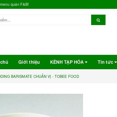
o menu quán F&B!
 chủ
Giới thiệu
KÊNH TẠP HÓA
Tin tức
DING BARISMATE CHUẨN VỊ - TOBEE FOOD