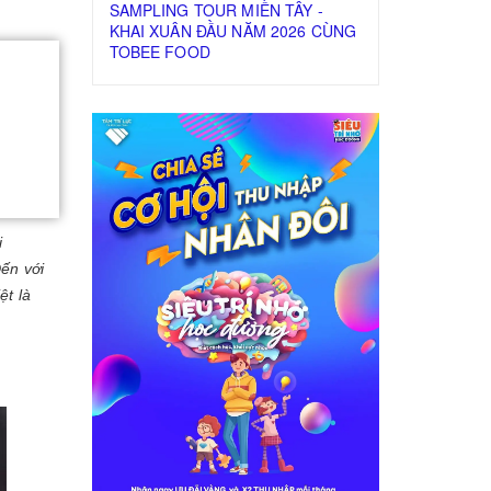
SAMPLING TOUR MIỀN TÂY -
KHAI XUÂN ĐẦU NĂM 2026 CÙNG
TOBEE FOOD
i
Đến với
ệt là