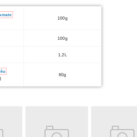
tamate
100g
100g
1,2L
iêu
80g
)