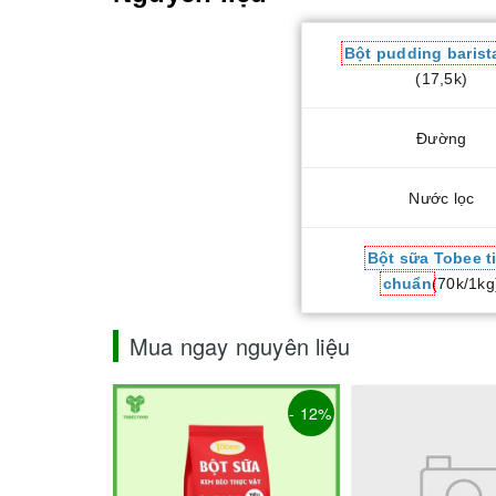
Bột pudding baris
(17,5k)
Đường
Nước lọc
Bột sữa Tobee t
chuẩn
(70k/1kg
Mua ngay nguyên liệu
- 12%