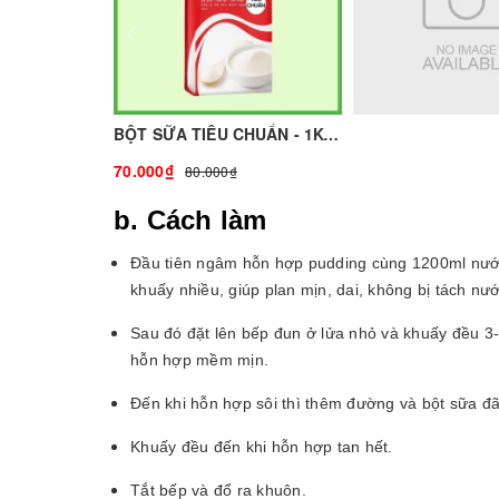
BỘT SỮA TIÊU CHUẨN - 1KG I NGUYÊN LIỆU PHA CHẾ - TOBEE FOOD
70.000₫
80.000₫
b. Cách làm
Đầu tiên ngâm hỗn hợp pudding cùng 1200ml nước t
khuấy nhiều, giúp plan mịn, dai, không bị tách nướ
Sau đó đặt lên bếp đun ở lửa nhỏ và khuấy đều 3
hỗn hợp mềm mịn.
Đến khi hỗn hợp sôi thì thêm đường và bột sữa đã 
Khuấy đều đến khi hỗn hợp tan hết.
Tắt bếp và đổ ra khuôn.