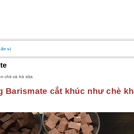
ẩn vị
te
n chè và trà sữa
g Barismate cắt khúc như chè k