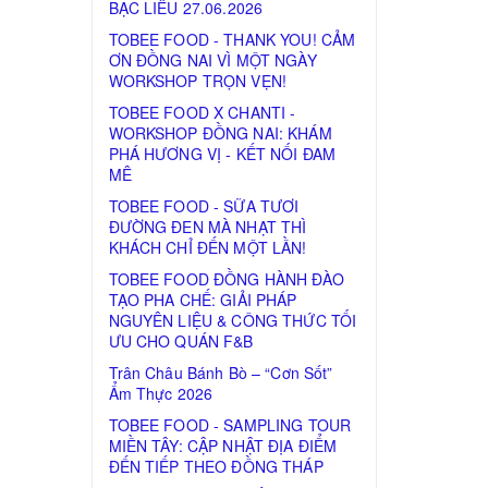
BẠC LIÊU 27.06.2026
TOBEE FOOD - THANK YOU! CẢM
ƠN ĐỒNG NAI VÌ MỘT NGÀY
WORKSHOP TRỌN VẸN!
TOBEE FOOD X CHANTI -
WORKSHOP ĐỒNG NAI: KHÁM
PHÁ HƯƠNG VỊ - KẾT NỐI ĐAM
MÊ
TOBEE FOOD - SỮA TƯƠI
ĐƯỜNG ĐEN MÀ NHẠT THÌ
KHÁCH CHỈ ĐẾN MỘT LẦN!
TOBEE FOOD ĐỒNG HÀNH ĐÀO
TẠO PHA CHẾ: GIẢI PHÁP
NGUYÊN LIỆU & CÔNG THỨC TỐI
ƯU CHO QUÁN F&B
Trân Châu Bánh Bò – “Cơn Sốt”
Ẩm Thực 2026
TOBEE FOOD - SAMPLING TOUR
MIỀN TÂY: CẬP NHẬT ĐỊA ĐIỂM
ĐẾN TIẾP THEO ĐỒNG THÁP