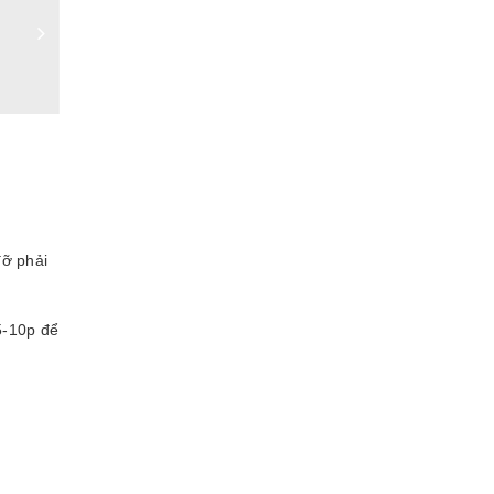
đỡ phải
5-10p để