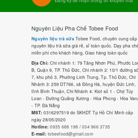
Đăng ký để nhận thông tin khuyến mãi
Nguyên Liệu Pha Chế Tobee Food
Nguyên liệu trà sữa
Tobee Food, chuyên cung cấp
nguyên liệu trà sữa giá rẻ, sỉ toàn quốc. Dạy pha ch
miễn phí cho khách hàng, Giao hàng toàn quốc
Địa Chỉ:
Chi nhánh 1: 79 Tăng Nhơn Phú, Phước Lo
B, Quận 9, TP. Thủ Đức, Chi nhánh 2: 10/1 đường s
7, khu phố 3, Phường Linh Trung, Tp. Thủ Đức, Chi
Nhánh 3: 259 DT766, xã Đông Hà, huyện Đức Linh,
tỉnh Bình Thuận, Chi Nhánh 4: Kiot số 1 - Chợ Túy
Loan - Đường Quảng Xương - Hòa Phong - Hòa Van
- TP. Đà Nẵng
MST:
0316297519 do SKHDT Tp Hồ Chí Minh cấp
ngày 28/05/2020
Hotline:
0935 688 198
/
034 966 3735
E-mail:
tobeefood@gmail.com