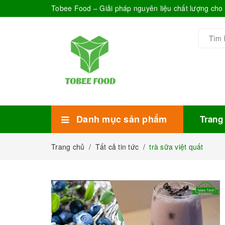
Tobee Food – Giải pháp nguyên liệu chất lượng ch
Danh mục sản phẩm
Trang
Xem thêm
Bánh Kẹo
Combo trà sữa
Thực phẩm đóng hộp
Mứt sinh tố
Bột Sữa
Topping Trà Sữa
Trang chủ
/
Tất cả tin tức
/
trà sữa việt quất