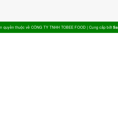
n quyền thuộc về
CÔNG TY TNHH TOBEE FOOD
|
Cung cấp bởi
Sa