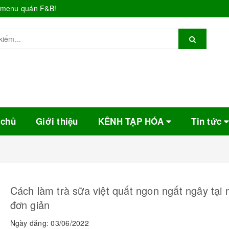
o menu quán F&B!
 chủ
Giới thiệu
KÊNH TẠP HÓA
Tin tức
Cách làm trà sữa việt quất ngon ngất ngây tại 
đơn giản
Ngày đăng: 03/06/2022