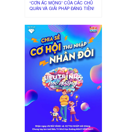
“CƠN ÁC MỘNG” CỦA CÁC CHỦ
QUÁN VÀ GIẢI PHÁP ĐÁNG TIỀN!