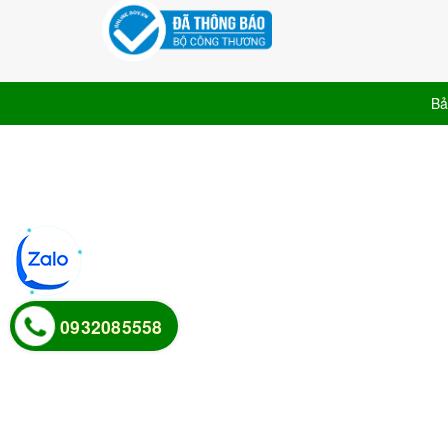
Bả
0932085558