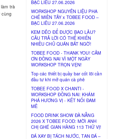
BẠC LIÊU 27.06.2026
 làm trà
WORKSHOP NGUYÊN LIỆU PHA
y cùng
CHẾ MIỀN TÂY x TOBEE FOOD –
BẠC LIÊU 27.06.2026
KEM DẺO ĐỂ ĐƯỢC BAO LÂU?
CÂU TRẢ LỜI CÓ THỂ KHIẾN
NHIỀU CHỦ QUÁN BẤT NGỜ!
TOBEE FOOD - THANK YOU! CẢM
ƠN ĐỒNG NAI VÌ MỘT NGÀY
WORKSHOP TRỌN VẸN!
Top các thiết bị quầy bar cốt lõi cần
đầu tư khi mở quán cà phê
TOBEE FOOD X CHANTI -
WORKSHOP ĐỒNG NAI: KHÁM
PHÁ HƯƠNG VỊ - KẾT NỐI ĐAM
MÊ
FOOD DRINK SHOW ĐÀ NẴNG
2026 X TOBEE FOOD: MỜI ANH
CHỊ GHÉ GIAN HÀNG 113 THỬ VỊ!
ĐÁ XAY BỊ TÁCH NƯỚC, TAN ĐÁ –