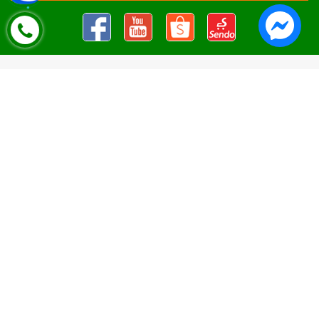
Nguyên Liệu Pha Chế Tobee Food
Nguyên liệu trà sữa
Tobee Food, chuyên cung cấp nguyên
liệu trà sữa giá rẻ, sỉ toàn quốc. Dạy pha chế miễn phí cho
khách hàng, Giao hàng toàn quốc
Địa Chỉ:
Chi nhánh 1: 79 Tăng Nhơn Phú, Phước Long B, Quận
9, TP. Thủ Đức, Chi nhánh 2: 10/1 đường số 7, khu phố 3,
Phường Linh Trung, Tp. Thủ Đức, Chi Nhánh 3: 259 DT766, xã
Đông Hà, huyện Đức Linh, tỉnh Bình Thuận, Chi Nhánh 4: Kiot
số 1 - Chợ Túy Loan - Đường Quảng Xương - Hòa Phong - Hòa
Vang - TP. Đà Nẵng
MST:
0316297519 do SKHDT Tp Hồ Chí Minh cấp ngày
28/05/2020
Hotline:
0935 688 198
/
034 966 3735