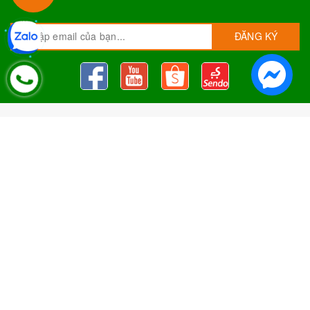
ĐĂNG KÝ
Nguyên Liệu Pha Chế Tobee Food
Nguyên liệu trà sữa
Tobee Food, chuyên cung cấp nguyên
liệu trà sữa giá rẻ, sỉ toàn quốc. Dạy pha chế miễn phí cho
khách hàng, Giao hàng toàn quốc
Địa Chỉ:
Chi nhánh 1: 79 Tăng Nhơn Phú, Phước Long B, Quận
9, TP. Thủ Đức, Chi nhánh 2: 10/1 đường số 7, khu phố 3,
Phường Linh Trung, Tp. Thủ Đức, Chi Nhánh 3: 259 DT766, xã
Đông Hà, huyện Đức Linh, tỉnh Bình Thuận, Chi Nhánh 4: Kiot
số 1 - Chợ Túy Loan - Đường Quảng Xương - Hòa Phong - Hòa
Vang - TP. Đà Nẵng