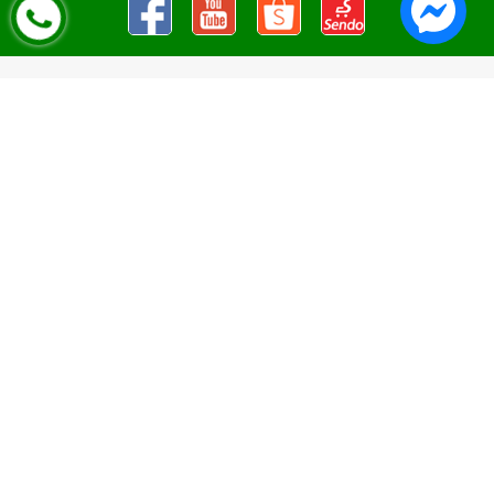
Nguyên Liệu Pha Chế Tobee Food
Nguyên liệu trà sữa
Tobee Food, chuyên cung cấp nguyên
liệu trà sữa giá rẻ, sỉ toàn quốc. Dạy pha chế miễn phí cho
khách hàng, Giao hàng toàn quốc
Địa Chỉ:
Chi nhánh 1: 79 Tăng Nhơn Phú, Phước Long B, Quận
9, TP. Thủ Đức, Chi nhánh 2: 10/1 đường số 7, khu phố 3,
Phường Linh Trung, Tp. Thủ Đức, Chi Nhánh 3: 259 DT766, xã
Đông Hà, huyện Đức Linh, tỉnh Bình Thuận, Chi Nhánh 4: Kiot
số 1 - Chợ Túy Loan - Đường Quảng Xương - Hòa Phong - Hòa
Vang - TP. Đà Nẵng
MST:
0316297519 do SKHDT Tp Hồ Chí Minh cấp ngày
28/05/2020
Hotline:
0935 688 198
/
034 966 3735
E-mail:
tobeefood@gmail.com