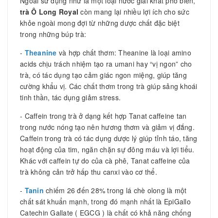
Ngoài sử dụng như là một loại nước giải khát phổ biến,
trà Ô Long Royal
còn mang lại nhiều lợi ích cho sức
khỏe ngoài mong đợi từ những dược chất đặc biệt
trong những búp trà:
-
Theanine
và hợp chất thơm: Theanine là loại amino
acids chịu trách nhiệm tạo ra umani hay “vị ngon” cho
trà, có tác dụng tạo cảm giác ngon miệng, giúp tăng
cường khẩu vị. Các chất thơm trong trà giúp sảng khoái
tinh thần, tác dụng giảm stress.
- Caffein trong trà ở dạng kết hợp Tanat caffeine tan
trong nước nóng tạo nên hương thơm và giảm vị đắng.
Caffein trong trà có tác dụng dược lý giúp tỉnh táo, tăng
hoạt động của tim, ngăn chặn sự đông máu và lợi tiểu.
Khác với caffein tự do của cà phê, Tanat caffeine của
trà không cản trở hấp thu canxi vào cơ thể.
-
Tanin
chiếm 26 đến 28% trong lá chè olong là một
chất sát khuẩn mạnh, trong đó mạnh nhất là EpiGallo
Catechin Gallate ( EGCG ) là chất có khả năng chống