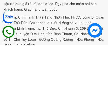
liệu trà sữa giá rẻ, sỉ toàn quốc. Dạy pha chế miễn phí cho
khách hàng, Giao hàng toàn quốc
Địa Chỉ:
Chi nhánh 1: 79 Tăng Nhơn Phú, Phước Long B, Quận
9, TP. Thủ Đức, Chi nhánh 2: 10/1 đường số 7, khu phố 3,
Phường Linh Trung, Tp. Thủ Đức, Chi Nhánh 3: 259 DT766, xã
Đông Hà, huyện Đức Linh, tỉnh Bình Thuận, Chi Nhánh 4: Kiot
số 1 - Chợ Túy Loan - Đường Quảng Xương - Hòa Phong - Hòa
Vang - TP. Đà Nẵng
MST:
0316297519 do SKHDT Tp Hồ Chí Minh cấp ngày
28/05/2020
Hotline:
0935 688 198
/
034 966 3735
E-mail:
tobeefood@gmail.com
MUA SẮM NGUYÊN LIỆU PHA CHẾ
CHÍNH SÁCH