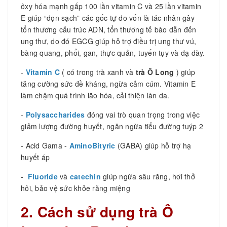
ôxy hóa mạnh gấp 100 lần vitamin C và 25 lần vitamin
E giúp “dọn sạch” các gốc tự do vốn là tác nhân gây
tổn thương cấu trúc ADN, tổn thương tế bào dẫn đến
ung thư, do đó EGCG giúp hỗ trợ điều trị ung thư vú,
bàng quang, phổi, gan, thực quản, tuyến tụy và dạ dày.
-
Vitamin C
( có trong trà xanh và
trà Ô Long
) giúp
tăng cường sức đề kháng, ngừa cảm cúm. Vitamin E
làm chậm quá trình lão hóa, cải thiện làn da.
-
Polysaccharides
đóng vai trò quan trọng trong việc
giảm lượng đường huyết, ngăn ngừa tiểu đường tuýp 2
- Acid Gama -
AminoBityric
(GABA) giúp hỗ trợ hạ
huyết áp
-
Fluoride
và
catechin
giúp ngừa sâu răng, hơi thở
hôi, bảo vệ sức khỏe răng miệng
2. Cách sử dụng trà Ô