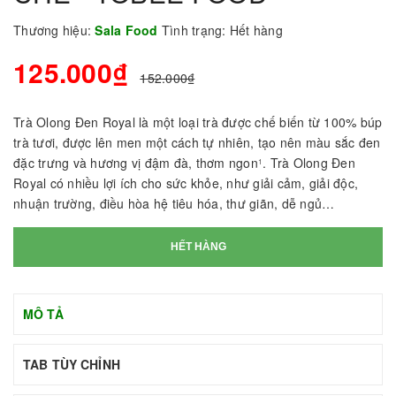
Thương hiệu:
Sala Food
Tình trạng:
Hết hàng
125.000₫
152.000₫
Trà Olong Đen Royal là một loại trà được chế biến từ 100% búp
trà tươi, được lên men một cách tự nhiên, tạo nên màu sắc đen
đặc trưng và hương vị đậm đà, thơm ngon
. Trà Olong Đen
1
Royal có nhiều lợi ích cho sức khỏe, như giải cảm, giải độc,
nhuận trường, điều hòa hệ tiêu hóa, thư giãn, dễ ngủ…
HẾT HÀNG
MÔ TẢ
TAB TÙY CHỈNH