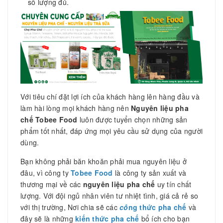
số lượng đủ.
Với tiêu chí đặt lợi ích của khách hàng lên hàng đầu và
làm hài lòng mọi khách hàng nên
Nguyên liệu pha
chế Tobee Food
luôn được tuyển chọn những sản
phẩm tốt nhất, đáp ứng mọi yêu cầu sử dụng của người
dùng.
Bạn không phải băn khoăn phải mua nguyên liệu ở
đâu, vì công ty
Tobee Food
là công ty sản xuất và
thương mại về các
nguyên liệu pha chế
uy tín chất
lượng. Với đội ngủ nhân viên tư nhiệt tình, giá cả rẻ so
với thị trường, Nơi chia sẽ các
cô
ng thức pha chế
và
đây sẽ là những
kiến thức pha chế
bổ ích cho bạn