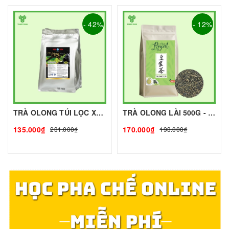
- 42%
- 12%
TRÀ OLONG TÚI LỌC XUÂN THỊNH - 500g - XUÂN THỊNH | Nguyên liệu pha chế - TOBEE FOOD
TRÀ OLONG LÀI 500G - ROYAL I NGUYÊN LIỆU PHA CHẾ - TOBEE FOOD
135.000₫
170.000₫
231.000₫
193.000₫