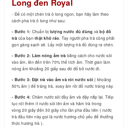
Long đen Royal
- Để có một chén trà ô long ngon, bạn hãy làm theo
cách pha trà ô long như sau:
- Bước 1:
Chuẩn bị
lượng nước đủ dùng
và
bộ đồ
trà
của bạn
thật khô ráo
. Tay người pha trà cũng phải
gọn gàng sạch sẽ. Lấy một lượng trà đủ dùng ra chén.
- Bước 2:
Làm nóng ấm trà
bằng cách cho nước sôi
vào ấm, lên đến trên 70% thể tích ấm. Thời gian làm
nóng ấm khoảng 20 giấy sau đó
đổ bỏ nước đi.
- Bước 3:
Đặt trà vào ấm và rót nước sôi
( khoảng
50% ấm ) để tráng trà, xoay ấm rồi đổ nước tráng này.
- Bước 4:
Châm nước sôi đầy ấm và đậy nắp lại. Tiếp
tục rót thêm ít nước sôi lên ấm và hãm trà trong
vòng
20 giấy đến 30 giây cho lần pha đầu tiên ( nước
trà đầu tiên này gọi là nước hương-chủ yếu để thưởng
thức hương trà ).