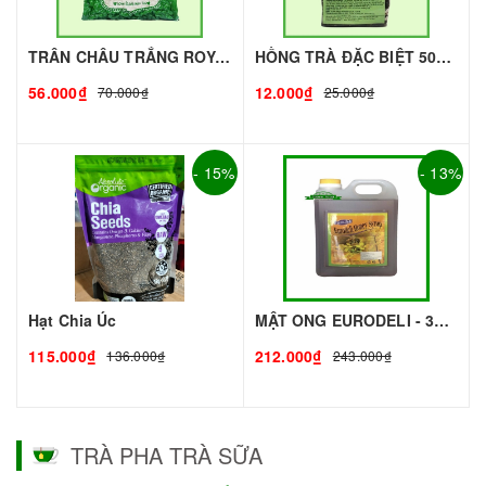
TRÂN CHÂU TRẮNG ROYAL - 500g - ROYAL | Topping làm Trà Sữa - TOBEE FOOD
HỒNG TRÀ ĐẶC BIỆT 50G - ROYAL I NGUYÊN LIỆU PHA CHẾ - TOBEE FOOD
56.000₫
12.000₫
70.000₫
25.000₫
- 15%
- 13%
Hạt Chia Úc
MẬT ONG EURODELI - 3kg - EURODELI | Nguyên liệu pha chế - TOBEE FOOD
115.000₫
212.000₫
136.000₫
243.000₫
TRÀ PHA TRÀ SỮA