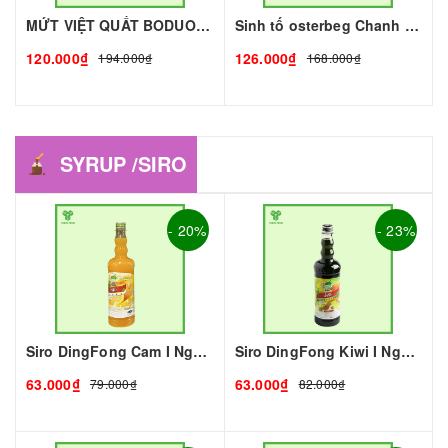
MỨT VIỆT QUẤT BODUO- 1kg - BODUO | Mứt - Sinh Tố làm Trà Sữa - TOBEE FOOD
Sinh tố osterbeg Chanh Dây 1L I Nguyên Liệu Pha Chế - Trà Trái Cây - Tobee Food
120.000₫
126.000₫
194.000₫
168.000₫
SYRUP /SIRO
- 20%
- 23%
Siro DingFong Cam I Nguyên Liệu Pha Chế - Tobee Food
Siro DingFong Kiwi I Nguyên Liệu Pha Chế - Tobee Food
63.000₫
63.000₫
79.000₫
82.000₫