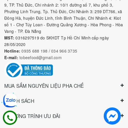
Nguyên Liệu Pha Chế Tobee Food
Nguyên liệu trà sữa
Tobee Food, chuyên cung cấp nguyên
liệu trà sữa giá rẻ, sỉ toàn quốc. Dạy pha chế miễn phí cho
khách hàng, Giao hàng toàn quốc
Địa Chỉ:
Chi nhánh 1: 79 Tăng Nhơn Phú, Phước Long B, Quận
9, TP. Thủ Đức, Chi nhánh 2: 10/1 đường số 7, khu phố 3,
Phường Linh Trung, Tp. Thủ Đức, Chi Nhánh 3: 259 DT766, xã
Đông Hà, huyện Đức Linh, tỉnh Bình Thuận, Chi Nhánh 4: Kiot
số 1 - Chợ Túy Loan - Đường Quảng Xương - Hòa Phong - Hòa
Vang - TP. Đà Nẵng
MST:
0316297519 do SKHDT Tp Hồ Chí Minh cấp ngày
28/05/2020
Hotline:
0935 688 198
/
034 966 3735
E-mail:
tobeefood@gmail.com