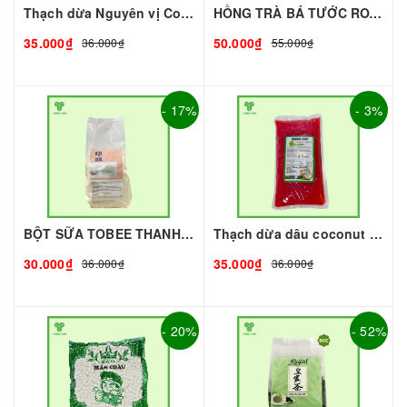
Thạch dừa Nguyên vị Coconut 1kg I Nguyên Liệu Pha Chế - Tobee Food
HỒNG TRÀ BÁ TƯỚC ROYAL (gói 500g)
35.000₫
50.000₫
36.000₫
55.000₫
- 17%
- 3%
BỘT SỮA TOBEE THANH VỊ - 300g - TOBEE FOOD | Bột Sữa làm Trà Sữa - TOBEE FOOD
Thạch dừa dâu coconut 1kg I Nguyên Liệu Pha Chế - Tobee Food
30.000₫
35.000₫
36.000₫
36.000₫
- 20%
- 52%