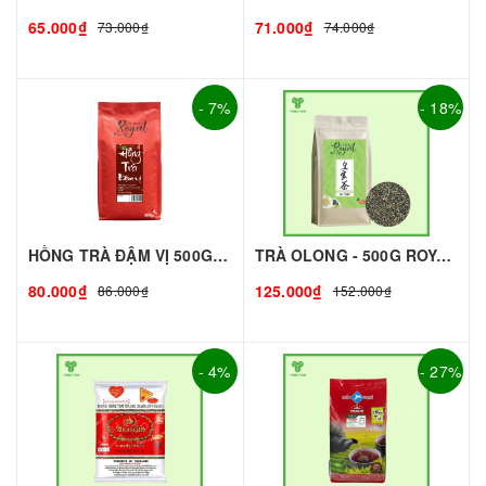
65.000₫
71.000₫
73.000₫
74.000₫
- 7%
- 18%
HỒNG TRÀ ĐẬM VỊ 500G - ROYAL I NGUYÊN LIỆU PHA CHẾ - TOBEE FOOD
TRÀ OLONG - 500G ROYAL I NGUYÊN LIỆU PHA CHẾ - TOBEE FOOD
80.000₫
125.000₫
86.000₫
152.000₫
- 4%
- 27%