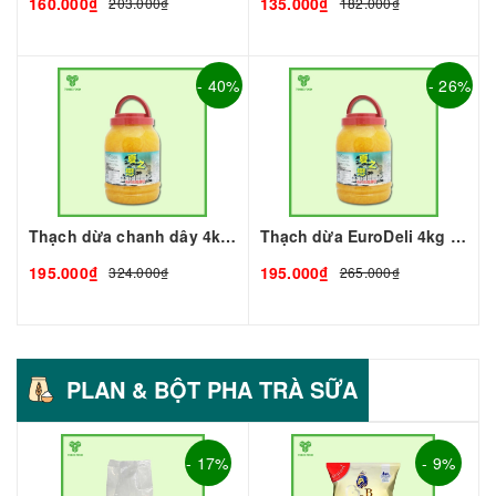
160.000₫
135.000₫
203.000₫
182.000₫
- 40%
- 26%
Thạch dừa chanh dây 4kg I Nguyên Liệu Pha Chế - Tobee Food
Thạch dừa EuroDeli 4kg I Nguyên Liệu Pha Chế - Tobee Food
195.000₫
195.000₫
324.000₫
265.000₫
PLAN & BỘT PHA TRÀ SỮA
- 17%
- 9%