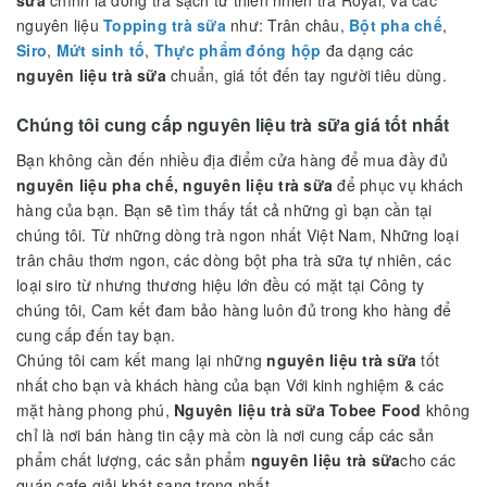
Nguyên liệu trà sữa giá tốt
Nguyên liệu trà sữa
Tobee Food giá tốt đó chính là những gì
chúng tôi muốn mang đến cho bạn, những ly thức uống tuyệt
vời như nhãn hàng nỗi tiếng như Phúc long, Toco, The Coffee
Hous,...
Tobee Food
với nguồn
nguyên liệu trà sữa, nguyên liệu trà
sữa
chính là dòng trà sạch từ thiên nhiên trà Royal, và các
nguyên liệu
Topping trà sữa
như: Trân châu,
Bột pha chế
,
Siro
,
Mứt sinh tố
,
Thực phẩm đóng hộp
đa dạng các
nguyên liệu trà sữa
chuẩn, giá tốt đến tay người tiêu dùng.
Chúng tôi cung cấp nguyên liệu trà sữa giá tốt nhất
Bạn không cần đến nhiều địa điểm cửa hàng để mua đầy đủ
nguyên liệu pha chế, nguyên liệu trà sữa
để phục vụ khách
hàng của bạn. Bạn sẽ tìm thấy tất cả những gì bạn cần tại