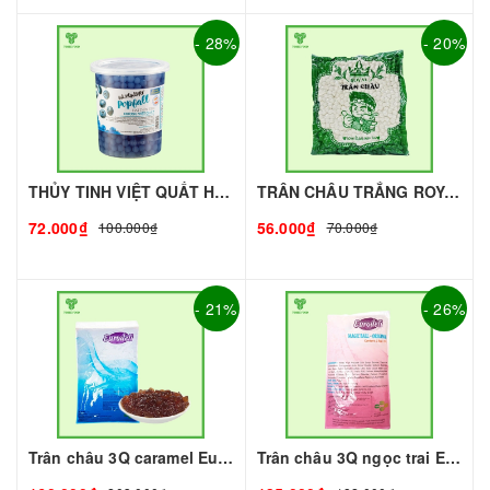
- 28%
- 20%
THỦY TINH VIỆT QUẤT HÙNG CHƯƠNG - 1kg | Topping làm Trà Sữa - TOBEE FOOD
TRÂN CHÂU TRẮNG ROYAL - 500g - ROYAL | Topping làm Trà Sữa - TOBEE FOOD
72.000₫
56.000₫
100.000₫
70.000₫
- 21%
- 26%
Trân châu 3Q caramel Eurodeli I Nguyên Liệu Pha Chế - Tobee Food
Trân châu 3Q ngọc trai Eurodeli I Nguyên Liệu Pha Chế - Tobee Food