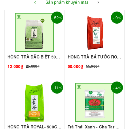
Sản phẩm khuyến mãi
- 52%
- 9%
HỒNG TRÀ ĐẶC BIỆT 50G - ROYAL I NGUYÊN LIỆU PHA CHẾ - TOBEE FOOD
HỒNG TRÀ BÁ TƯỚC ROYAL (gói 500g)
12.000₫
50.000₫
25.000₫
55.000₫
- 11%
- 4%
HỒNG TRÀ ROYAL- 500G | NGUYÊN LIỆU PHA CHẾ - TOBEE FOOD
Trà Thái Xanh - Cha Tar Mua Thái Lan Cao Cấp I Nguyên Liệu Pha Chế - TOBEE FOOD