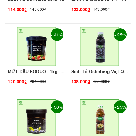
114.000₫
123.000₫
145.000₫
143.000₫
- 41%
- 25%
MỨT DÂU BODUO - 1kg - DOBUO | Mứt - Sinh Tố làm Trà Sữa - TOBEE FOOD
Sinh Tố Osterberg Việt Quất I Nguyên Liệu Pha Chế - Trà Trái Cây - Tobee Food
120.000₫
138.000₫
204.000₫
185.000₫
- 38%
- 25%