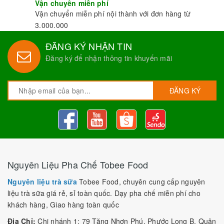
- Chế độ đổi trả hàng nếu sản phẩm kém chất lượng hoặc hư
hỏng.
- Hổ trợ và cung cấp
Công thức pha chế
tròn đời hoàn toàn
miễn phí.
- Miễn phí giao hàng tại HCM với số lượng đủ.
Với tiêu chí đặt lợi ích của khách hàng lên hàng đầu và làm hài
lòng mọi khách hàng nên
Nguyên liệu trà sữa Tobee Food
luôn được tuyển chọn những sản phẩm tốt nhất, đáp ứng mọi
yêu cầu sử dụng của người dùng.
Vận chuyển miễn phí
Vận chuyển miễn phí nội thành với đơn hàng từ
3.000.000
ĐĂNG KÝ NHẬN TIN
Đăng ký để nhận thông tin khuyến mãi
ĐĂNG KÝ