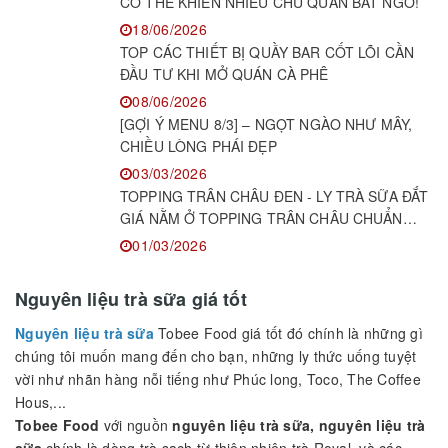
KIẾN THỨC PHA CHẾ
KEM DẺO ĐỂ ĐƯỢC BAO LÂU? CÂU TRẢ LỜI
CÓ THỂ KHIẾN NHIỀU CHỦ QUÁN BẤT NGỜ!
18/06/2026
TOP CÁC THIẾT BỊ QUẦY BAR CỐT LÕI CẦN
ĐẦU TƯ KHI MỞ QUÁN CÀ PHÊ
08/06/2026
[GỢI Ý MENU 8/3] – NGỌT NGÀO NHƯ MÂY,
CHIỀU LÒNG PHÁI ĐẸP
03/03/2026
TOPPING TRÂN CHÂU ĐEN - LY TRÀ SỮA ĐẮT
GIÁ NẰM Ở TOPPING TRÂN CHÂU CHUẨN
NGON!
01/03/2026