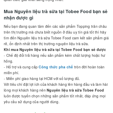
chúng tôi. Từ những dòng trà ngon nhất Việt Nam, Những loại
trân châu thơm ngon, các dòng bột pha trà sữa tự nhiên, các
loại siro từ nhưng thương hiệu lớn đều có mặt tại Công ty
chúng tôi, Cam kết đam bảo hàng luôn đủ trong kho hàng để
cung cấp đến tay bạn.
Chúng tôi cam kết mang lại những
nguyên liệu trà sữa
tốt
nhất cho bạn và khách hàng của bạn Với kinh nghiệm & các
mặt hàng phong phú,
Nguyên liệu trà sữa Tobee Food
không
chỉ là nơi bán hàng tin cậy mà còn là nơi cung cấp các sản
phẩm chất lượng, các sản phẩm
nguyên liệu trà sữa
cho các
quán cafe giải khát sang trọng nhất.
Mua Nguyên liệu trà sữa tại Tobee Food bạn sẻ
nhận được gì
Nếu bạn đang quan tâm đến các sản phẩm Topping trân châu
trên thị trường mà chưa biết nguồn ở đâu uy tín giá tốt thì hãy
tìm đến Nguyên liệu trà sữa Tobee Food cam kết sản phẩm giá
rẻ, ổn định nhất trên thị trường nguyên liệu trà sữa.
Khi mua Nguyên liệu trà sữa tại Tobee Food bạn sẻ được