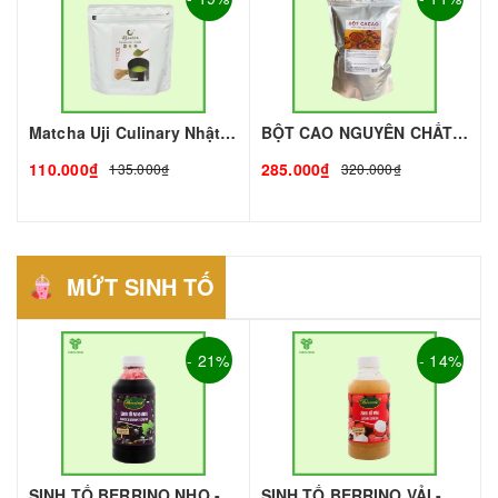
Matcha Uji Culinary Nhật gói 100gr | Nguyên liệu pha chế - TOBEE FOOD
BỘT CAO NGUYÊN CHẤT THƯỢNG HẠNG - 1KG I TOBEE FOOD
110.000₫
285.000₫
135.000₫
320.000₫
MỨT SINH TỐ
- 21%
- 14%
SINH TỐ BERRINO NHO - 1L - BERRINO | Mứt - Sinh Tố làm Trà Sữa - TOBEE FOOD
SINH TỐ BERRINO VẢI - 1L - BERRINO | Mứt - Sinh Tố làm Trà Sữa - TOBEE FOOD