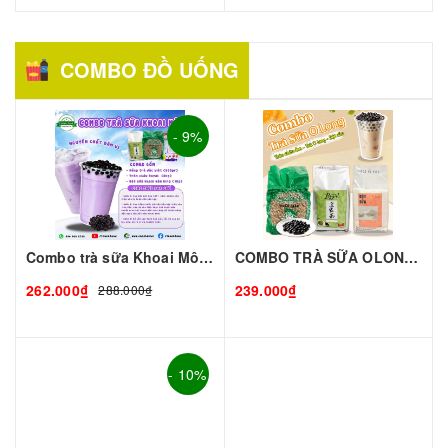
COMBO ĐỒ UỐNG
- 9%
Combo trà sữa Khoai Môn-Lớn
COMBO TRÀ SỮA OLONG Chuẩn Vị Đài Loan – Thơm Ngon Độc Đáo – Combo Tiện Lợi
262.000₫
239.000₫
288.000₫
- 10%