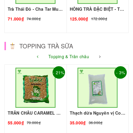
Trà Thái Đỏ - Cha Tar Mua Thái Lan Cao Cấp I Nguyên Liệu Pha Chế - Tobee Food
HỒNG TRÀ ĐẶC BIỆT - TRÀ XUÂN THỊNH I NGUYÊN LIỆU PHA CHẾ - TOBEE FOOD
71.000₫
125.000₫
74.000₫
172.000₫
TOPPING TRÀ SỮA
Topping & Trân châu
- 21%
- 3%
TRÂN CHÂU CARAMEL ROYAL - 2kg - ROYAL | Topping làm Trà Sữa - TOBEE FOOD
Thạch dừa Nguyên vị Coconut 1kg I Nguyên Liệu Pha Chế - Tobee Food
55.000₫
35.000₫
70.000₫
36.000₫