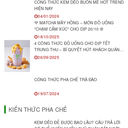
CÔNG THỨC KEM DẺO BUÔN MÊ HOT TREND
HIỆN NAY
04/01/2026
💚 MATCHA MÂY HỒNG – MÓN ĐỒ UỐNG
"CHẠM CẢM XÚC" CHO DỊP 20/10 🌸
18/10/2025
4 CÔNG THỨC ĐỒ UỐNG CHO DỊP TẾT
TRUNG THU – BÍ QUYẾT HÚT KHÁCH QUÁN
F&B
26/09/2025
CÔNG THỨC PHA CHẾ TRÀ ĐÀO
19/07/2024