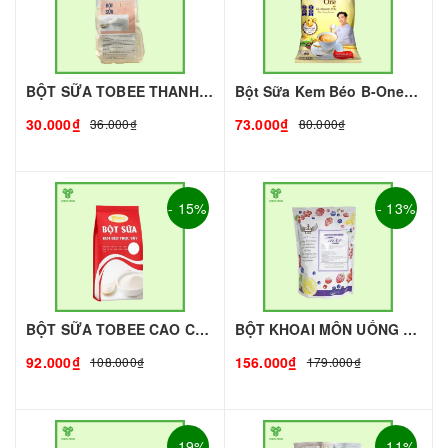
BỘT SỮA TOBEE THANH VỊ - 300g - TOBEE FOOD | Bột Sữa làm Trà Sữa - TOBEE FOOD
Bột Sữa Kem Béo B-One 1Kg I Nguyên Liệu Pha Chế - Tobee Food
30.000₫
73.000₫
36.000₫
80.000₫
- 15%
- 13%
BỘT SỮA TOBEE CAO CẤP - 1KG | NGUYÊN LIỆU PHA CHẾ
BỘT KHOAI MÔN UỐNG KING - 1kg - KING | Nguyên liệu pha chế - TOBEE FOOD
92.000₫
156.000₫
108.000₫
179.000₫
- 19%
- 11%