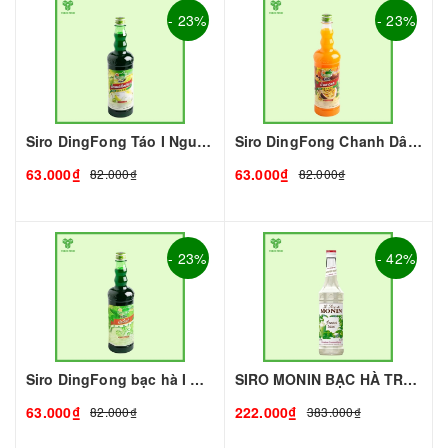
- 23%
- 23%
Siro DingFong Táo I Nguyên Liệu Pha Chế - Tobee Food
Siro DingFong Chanh Dây I Nguyên Liệu Pha Chế - Tobee Food
63.000₫
63.000₫
82.000₫
82.000₫
- 23%
- 42%
Siro DingFong bạc hà I Nguyên Liệu Pha Chế - Tobee Food
SIRO MONIN BẠC HÀ TRẮNG - 700ML - MONIN | Nguyên liệu pha chế - TOBEE FOOD
63.000₫
222.000₫
82.000₫
383.000₫