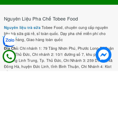
Nguyên Liệu Pha Chế Tobee Food
Nguyên liệu trà sữa
Tobee Food, chuyên cung cấp nguyên
liệu trà sữa giá rẻ, sỉ toàn quốc. Dạy pha chế miễn phí cho
khách hàng, Giao hàng toàn quốc
Địa Chỉ:
Chi nhánh 1: 79 Tăng Nhơn Phú, Phước Long B, Quận
9, TP. Thủ Đức, Chi nhánh 2: 10/1 đường số 7, khu phố 3,
Phường Linh Trung, Tp. Thủ Đức, Chi Nhánh 3: 259 DT766, xã
Đông Hà, huyện Đức Linh, tỉnh Bình Thuận, Chi Nhánh 4: Kiot
số 1 - Chợ Túy Loan - Đường Quảng Xương - Hòa Phong - Hòa
Vang - TP. Đà Nẵng
MST:
0316297519 do SKHDT Tp Hồ Chí Minh cấp ngày
28/05/2020
Hotline:
0935 688 198
/
034 966 3735
E-mail:
tobeefood@gmail.com