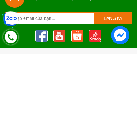
ĐĂNG KÝ
Nguyên Liệu Pha Chế Tobee Food
Nguyên liệu trà sữa
Tobee Food, chuyên cung cấp nguyên
liệu trà sữa giá rẻ, sỉ toàn quốc. Dạy pha chế miễn phí cho
khách hàng, Giao hàng toàn quốc
Địa Chỉ:
Chi nhánh 1: 79 Tăng Nhơn Phú, Phước Long B, Quận
9, TP. Thủ Đức, Chi nhánh 2: 10/1 đường số 7, khu phố 3,
Phường Linh Trung, Tp. Thủ Đức, Chi Nhánh 3: 259 DT766, xã
Đông Hà, huyện Đức Linh, tỉnh Bình Thuận, Chi Nhánh 4: Kiot
số 1 - Chợ Túy Loan - Đường Quảng Xương - Hòa Phong - Hòa
Vang - TP. Đà Nẵng