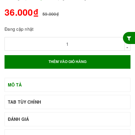
36.000₫
59.000₫
Đang cập nhật
+
-
THÊM VÀO GIỎ HÀNG
MÔ TẢ
TAB TÙY CHỈNH
ĐÁNH GIÁ