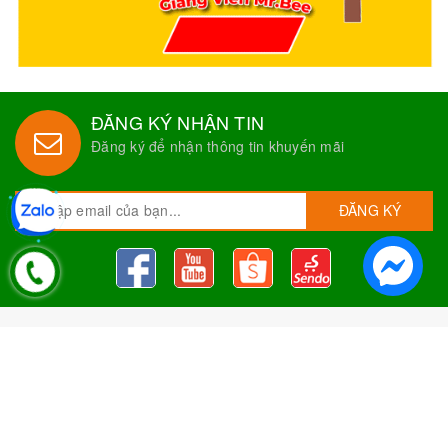
ĐĂNG KÝ NHẬN TIN
Đăng ký để nhận thông tin khuyến mãi
ĐĂNG KÝ
Nguyên Liệu Pha Chế Tobee Food
Nguyên liệu trà sữa
Tobee Food, chuyên cung cấp nguyên
liệu trà sữa giá rẻ, sỉ toàn quốc. Dạy pha chế miễn phí cho
khách hàng, Giao hàng toàn quốc