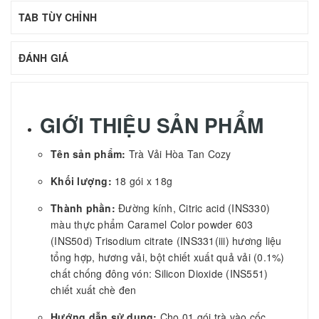
TAB TÙY CHỈNH
ĐÁNH GIÁ
GIỚI THIỆU SẢN PHẨM
Tên sản phẩm:
Trà Vải Hòa Tan Cozy
Khối lượng:
18 gói x 18g
Thành phần:
Đường kính, Citric acid (INS330)
màu thực phẩm Caramel Color powder 603
(INS50d) Trisodium citrate (INS331(iii) hương liệu
tổng hợp, hương vải, bột chiết xuất quả vải (0.1%)
chất chống đông vón: Silicon Dioxide (INS551)
chiết xuất chè đen
Hướng dẫn sử dụng:
Cho 01 gói trà vào cốc,