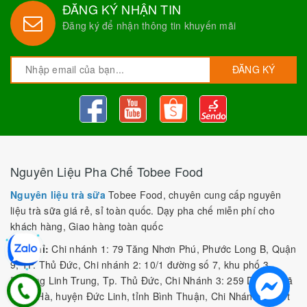
ĐĂNG KÝ NHẬN TIN
Đăng ký để nhận thông tin khuyến mãi
ĐĂNG KÝ
Nguyên Liệu Pha Chế Tobee Food
Nguyên liệu trà sữa
Tobee Food, chuyên cung cấp nguyên
liệu trà sữa giá rẻ, sỉ toàn quốc. Dạy pha chế miễn phí cho
khách hàng, Giao hàng toàn quốc
Địa Chỉ:
Chi nhánh 1: 79 Tăng Nhơn Phú, Phước Long B, Quận
9, TP. Thủ Đức, Chi nhánh 2: 10/1 đường số 7, khu phố 3,
Phường Linh Trung, Tp. Thủ Đức, Chi Nhánh 3: 259 DT766, xã
Đông Hà, huyện Đức Linh, tỉnh Bình Thuận, Chi Nhánh 4: Kiot