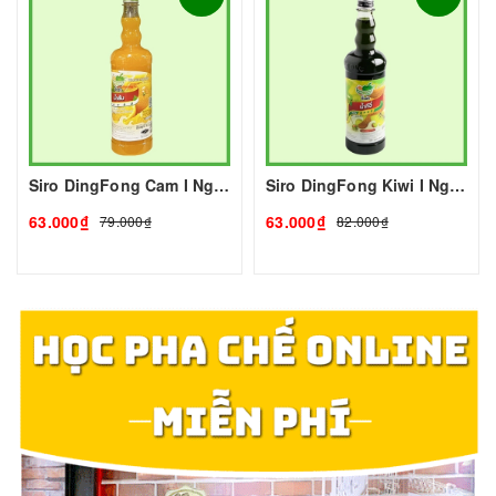
Siro DingFong Cam I Nguyên Liệu Pha Chế - Tobee Food
Siro DingFong Kiwi I Nguyên Liệu Pha Chế - Tobee Food
63.000₫
63.000₫
79.000₫
82.000₫