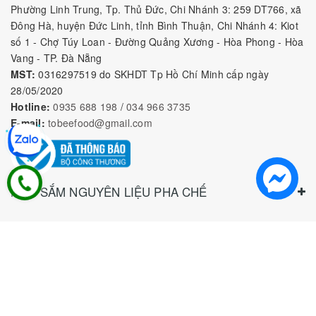
Phường Linh Trung, Tp. Thủ Đức, Chi Nhánh 3: 259 DT766, xã
Đông Hà, huyện Đức Linh, tỉnh Bình Thuận, Chi Nhánh 4: Kiot
số 1 - Chợ Túy Loan - Đường Quảng Xương - Hòa Phong - Hòa
Vang - TP. Đà Nẵng
MST:
0316297519 do SKHDT Tp Hồ Chí Minh cấp ngày
28/05/2020
Hotline:
0935 688 198
/
034 966 3735
E-mail:
tobeefood@gmail.com
MUA SẮM NGUYÊN LIỆU PHA CHẾ
CHÍNH SÁCH
CHƯƠNG TRÌNH ƯU ĐÃI