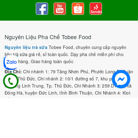
Nguyên Liệu Pha Chế Tobee Food
Nguyên liệu trà sữa
Tobee Food, chuyên cung cấp nguyên
liệu trà sữa giá rẻ, sỉ toàn quốc. Dạy pha chế miễn phí cho
khách hàng, Giao hàng toàn quốc
Địa Chỉ:
Chi nhánh 1: 79 Tăng Nhơn Phú, Phước Long B, Quận
9, TP. Thủ Đức, Chi nhánh 2: 10/1 đường số 7, khu phố 3,
Phường Linh Trung, Tp. Thủ Đức, Chi Nhánh 3: 259 DT766, xã
Đông Hà, huyện Đức Linh, tỉnh Bình Thuận, Chi Nhánh 4: Kiot
số 1 - Chợ Túy Loan - Đường Quảng Xương - Hòa Phong - Hòa
Vang - TP. Đà Nẵng
MST:
0316297519 do SKHDT Tp Hồ Chí Minh cấp ngày
28/05/2020
Hotline:
0935 688 198
/
034 966 3735
E-mail:
tobeefood@gmail.com