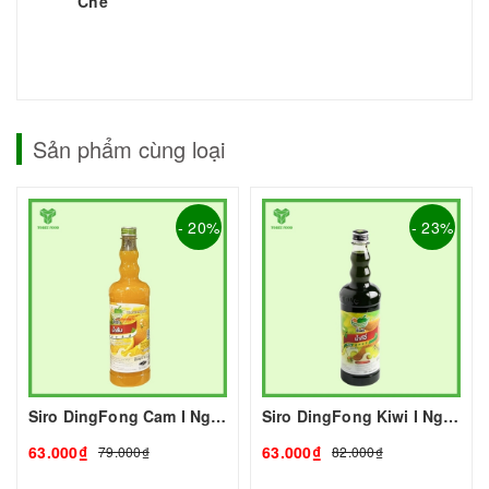
Chế
Sản phẩm cùng loại
- 20%
- 23%
Siro DingFong Cam I Nguyên Liệu Pha Chế - Tobee Food
Siro DingFong Kiwi I Nguyên Liệu Pha Chế - Tobee Food
63.000₫
63.000₫
79.000₫
82.000₫