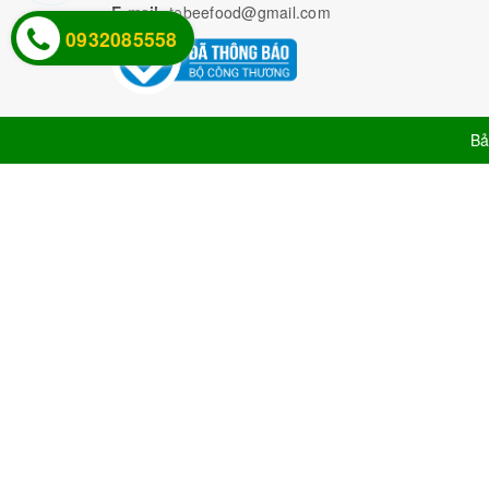
E-mail:
tobeefood@gmail.com
0932085558
Bả