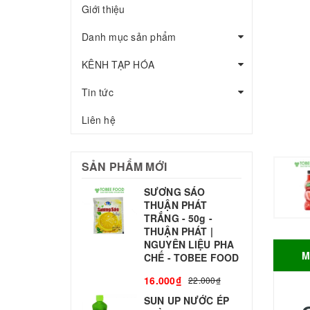
Giới thiệu
Danh mục sản phẩm
KÊNH TẠP HÓA
Tin tức
Liên hệ
SẢN PHẨM MỚI
SƯƠNG SÁO
THUẬN PHÁT
T
TRẮNG - 50g -
T
THUẬN PHÁT |
S
NGUYÊN LIỆU PHA
M
CHẾ - TOBEE FOOD
3
16.000₫
22.000₫
SUN UP NƯỚC ÉP
B