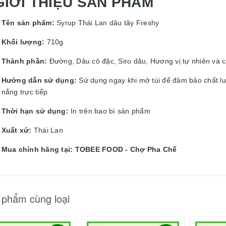
GIỚI THIỆU SẢN PHẨM
GUYÊN LIỆU PHA
HẾ - TOBEE FOOD
Tên sản phẩm:
Syrup Thái Lan dâu tây Freshy
2.000₫
25.000₫
Khối lượng:
710g
Thành phần:
Đường, Dâu cô đặc, Siro dâu, Hương vị tự nhiên và 
Hướng dẫn sử dụng:
Sử dụng ngay khi mở túi để đảm bảo chất lư
nắng trực tiếp
Thời hạn sử dụng:
In trên bao bì sản phẩm
Xuất xứ:
Thái Lan
Mua chính hãng tại: TOBEE FOOD - Chợ Pha Chế
 phẩm cùng loại