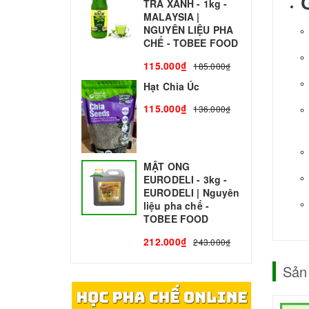
TRÀ XANH - 1kg -
N
MALAYSIA |
C
NGUYÊN LIỆU PHA
1
CHẾ - TOBEE FOOD
115.000₫
185.000₫
Hạt Chia Úc
115.000₫
136.000₫
MẬT ONG
EURODELI - 3kg -
EURODELI | Nguyên
liệu pha chế -
TOBEE FOOD
212.000₫
243.000₫
Sản