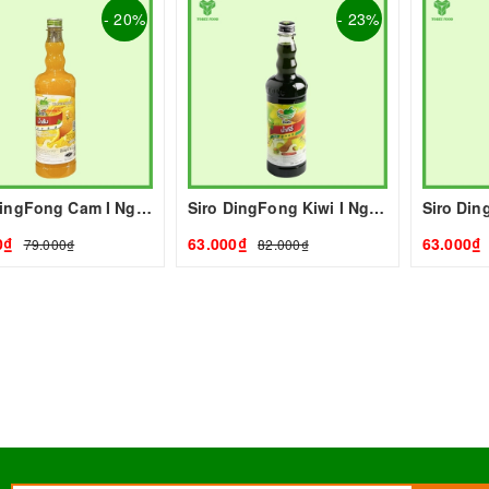
- 20%
- 23%
Siro DingFong Cam I Nguyên Liệu Pha Chế - Tobee Food
Siro DingFong Kiwi I Nguyên Liệu Pha Chế - Tobee Food
0₫
63.000₫
63.000₫
79.000₫
82.000₫