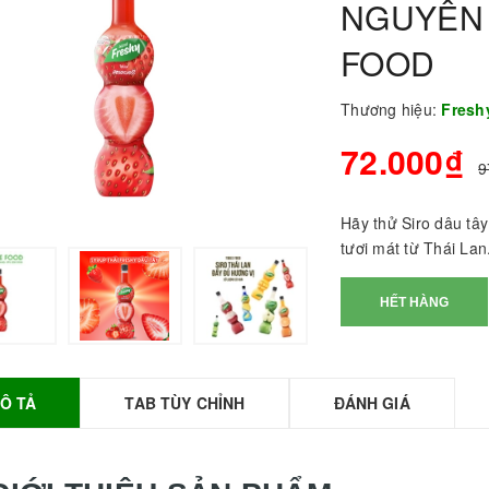
NGUYÊN 
FOOD
Thương hiệu:
Fres
72.000₫
9
Hãy thử Siro dâu tây
tươi mát từ Thái Lan
BỘT SỮA TOBEE
HẾT HÀNG
HANH VỊ - 300g -
OBEE FOOD | Bột
ữa làm Trà Sữa -
TOBEE FOOD
Ô TẢ
TAB TÙY CHỈNH
ĐÁNH GIÁ
0.000₫
36.000₫
HỒNG TRÀ ĐẶC
IỆT 50G - ROYAL I