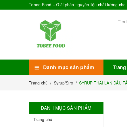
Tobee Food – Giải pháp nguyên liệu chất lượng ch
Danh mục sản phẩm
Trang
Xem thêm
Bánh Kẹo
Combo trà sữa
Thực phẩm đóng hộp
Mứt sinh tố
Bột Sữa
Topping Trà Sữa
Trang chủ
/
Syrup/Siro
/
SYRUP THÁI LAN DÂU TÂ
DANH MỤC SẢN PHẨM
Trang chủ