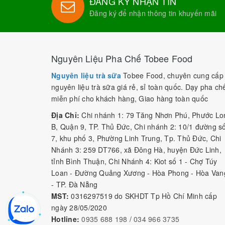
ĐĂNG KÝ NHẬN TIN
Đăng ký để nhận thông tin khuyến mãi
Nguyên Liệu Pha Chế Tobee Food
Nguyên liệu trà sữa
Tobee Food, chuyên cung cấp
nguyên liệu trà sữa giá rẻ, sỉ toàn quốc. Dạy pha ch
miễn phí cho khách hàng, Giao hàng toàn quốc
Địa Chỉ:
Chi nhánh 1: 79 Tăng Nhơn Phú, Phước Lo
B, Quận 9, TP. Thủ Đức, Chi nhánh 2: 10/1 đường s
7, khu phố 3, Phường Linh Trung, Tp. Thủ Đức, Chi
Nhánh 3: 259 DT766, xã Đông Hà, huyện Đức Linh,
tỉnh Bình Thuận, Chi Nhánh 4: Kiot số 1 - Chợ Túy
Loan - Đường Quảng Xương - Hòa Phong - Hòa Van
- TP. Đà Nẵng
MST:
0316297519 do SKHDT Tp Hồ Chí Minh cấp
ngày 28/05/2020
Hotline:
0935 688 198
/
034 966 3735