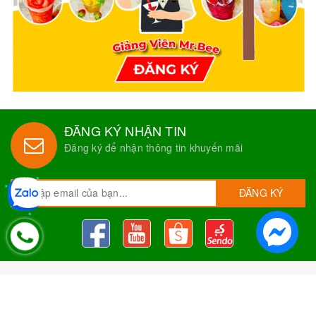
ĐĂNG KÝ NHẬN TIN
Đăng ký để nhận thông tin khuyến mãi
ĐĂNG KÝ
Nguyên Liệu Pha Chế Tobee Food