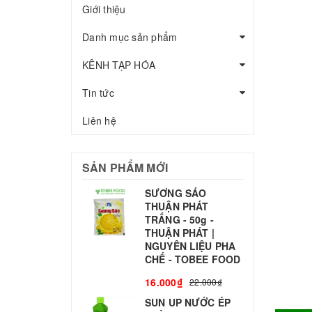
Giới thiệu
Danh mục sản phẩm
KÊNH TẠP HÓA
Tin tức
Liên hệ
SẢN PHẨM MỚI
SƯƠNG SÁO
THUẬN PHÁT
T
TRẮNG - 50g -
T
THUẬN PHÁT |
S
NGUYÊN LIỆU PHA
CHẾ - TOBEE FOOD
3
16.000₫
22.000₫
SUN UP NƯỚC ÉP
B