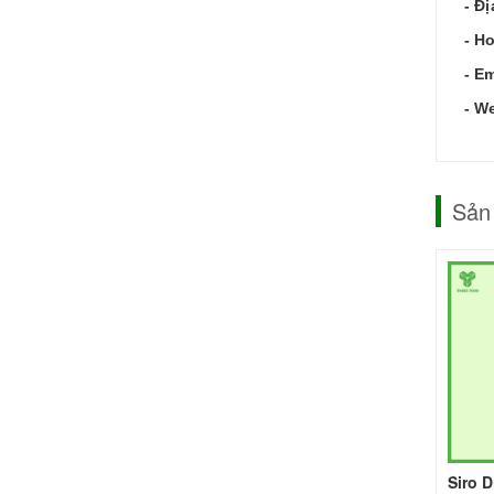
- Đị
- Ho
- Em
- W
Sản