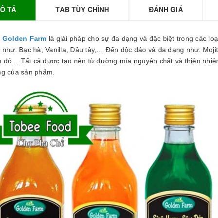
GUYÊN LIỆU PHA
Ô TẢ
TAB TÙY CHỈNH
ĐÁNH GIÁ
HẾ - TOBEE FOOD
2.000₫
25.000₫
o Golden Farm
là giải pháp cho sự đa dạng và đặc biệt trong các lo
n như: Bạc hà, Vanilla, Dâu tây,… Đến độc đáo và đa dạng như: Moji
 đỏ… Tất cả được tạo nên từ đường mía nguyên chất và thiên nhiên
ng của sản phẩm.