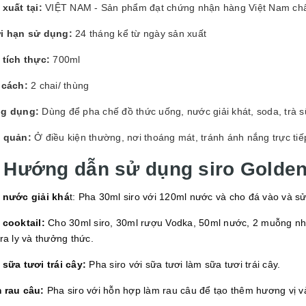
xuất tại:
VIỆT NAM - Sản phẩm đạt chứng nhận hàng Việt Nam ch
i hạn sử dụng:
24 tháng kể từ ngày sản xuất
 tích thực:
700ml
 cách:
2 chai/ thùng
g dụng:
Dùng để pha chế đồ thức uống, nước giải khát, soda, trà sữa,
 quản:
Ở điều kiện thường, nơi thoáng mát, tránh ánh nắng trực ti
. Hướng dẫn sử dụng siro Golde
 nước giải khá
t: Pha 30ml siro với 120ml nước và cho đá vào và s
 cooktail:
Cho 30ml siro, 30ml rượu Vodka, 50ml nước, 2 muỗng nhỏ
ra ly và thưởng thức.
 sữa tươi trái cây:
Pha siro với sữa tươi làm sữa tươi trái cây.
 rau câu:
Pha siro với hỗn hợp làm rau câu để tạo thêm hương vị 