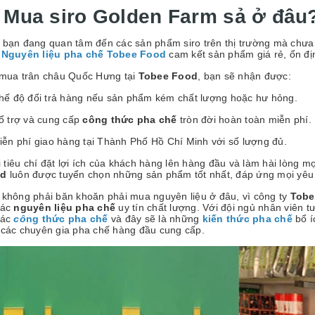
. Mua siro Golden Farm sả ở đâu
bạn đang quan tâm đến các sản phẩm siro trên thị trường mà chưa bi
n
Nguyên liệu pha chế Tobee Food
cam kết sản phẩm giá rẻ, ổn đị
 mua trân châu Quốc Hưng tại
Tobee Food
, bạn sẽ nhận được:
hế độ đổi trả hàng nếu sản phẩm kém chất lượng hoặc hư hỏng.
ổ trợ và cung cấp
công thức pha chế
tròn đời hoàn toàn miễn phí.
iễn phí giao hàng tại Thành Phố Hồ Chí Minh với số lượng đủ.
 tiêu chí đặt lợi ích của khách hàng lên hàng đầu và làm hài lòng 
od
luôn được tuyển chọn những sản phẩm tốt nhất, đáp ứng mọi yêu
 không phải băn khoăn phải mua nguyên liệu ở đâu, vì công ty
Tobe
các
nguyên liệu pha chế
uy tín chất lượng. Với đội ngủ nhân viên tư 
các
cô
ng thức pha chế
và đây sẽ là những
kiến thức pha chế
bổ í
 các chuyên gia pha chế hàng đầu cung cấp.