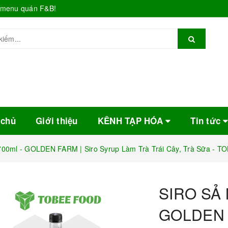
o menu quán F&B!
 chủ
Giới thiệu
KÊNH TẠP HÓA
Tin tức
0ml - GOLDEN FARM | Siro Syrup Làm Trà Trái Cây, Trà Sữa - 
SIRO SẢ 
GOLDEN F