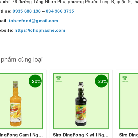
a chỉ
: 79 đường Tăng Nhơn Phú, phường Phước Long B, quận 9, th
tline
:
0935 688 198
–
034 966 3735
ail
:
tobeefood@gmail.com
ebsite
:
https://chophache.com
 phẩm cùng loại
- 20%
- 23%
Siro DingFong Cam I Nguyên Liệu Pha Chế - Tobee Food
Siro DingFong Kiwi I Nguyên Liệu Pha Chế - Tobee Food