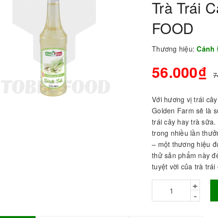
Trà Trái 
FOOD
Thương hiệu:
Cánh
56.000₫
7
Với hương vị trái c
Golden Farm sẽ là sự
trái cây hay trà sữ
trong nhiều lần thư
BỘT SỮA TOBEE
HANH VỊ - 300g -
– một thương hiệu đư
OBEE FOOD | Bột
thử sản phẩm này để
ữa làm Trà Sữa -
tuyệt vời của trà trái
TOBEE FOOD
+
0.000₫
36.000₫
-
HỒNG TRÀ ĐẶC
IỆT 50G - ROYAL I