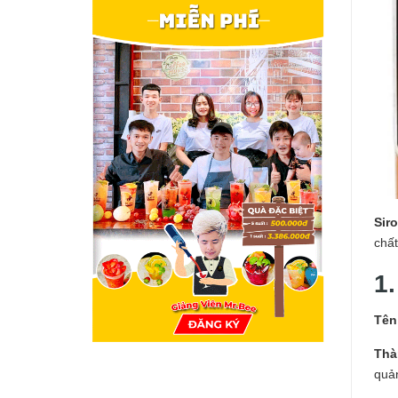
Sir
chất
1.
Tên
Thà
quả