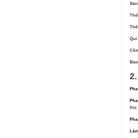
Sản 
Thờ
Thể
Qui
Côn
Bảo
2
Pha
Pha
Rót 
Pha
Làm