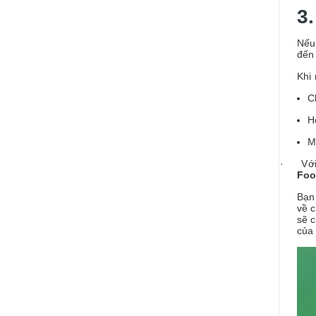
3
Nếu 
đế
Khi
C
H
M
·
Với
Fo
Bạn
về 
sẽ
của