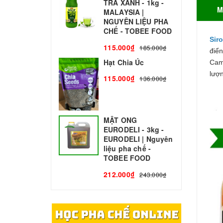
TRÀ XANH - 1kg -
N
M
MALAYSIA |
C
NGUYÊN LIỆU PHA
1
CHẾ - TOBEE FOOD
Sir
115.000₫
185.000₫
điể
Hạt Chia Úc
Cam
lượ
115.000₫
136.000₫
MẬT ONG
EURODELI - 3kg -
EURODELI | Nguyên
liệu pha chế -
TOBEE FOOD
212.000₫
243.000₫