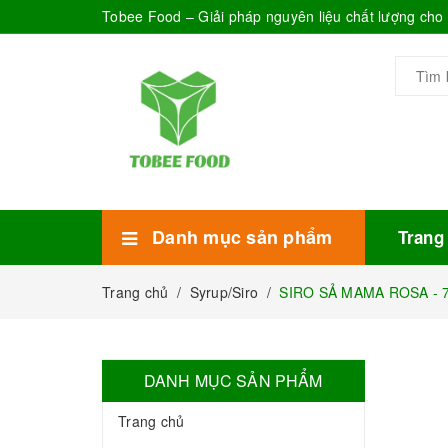
Tobee Food – Giải pháp nguyên liệu chất lượng ch
Danh mục sản phẩm
Trang
Xem thêm
Bánh Kẹo
Combo trà sữa
Thực phẩm đóng hộp
Mứt sinh tố
Bột Sữa
Topping Trà Sữa
Trang chủ
/
Syrup/Siro
/
SIRO SẢ MAMA ROSA - 70
DANH MỤC SẢN PHẨM
Trang chủ