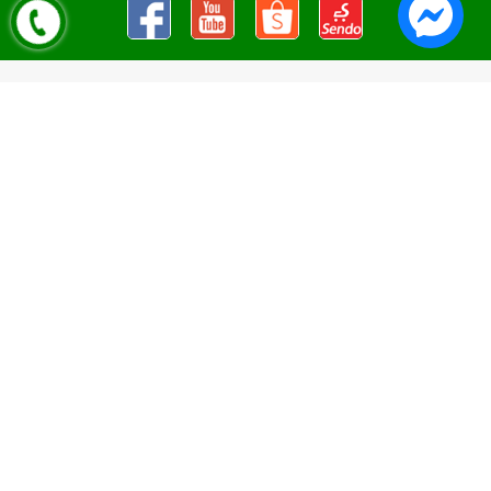
Nguyên Liệu Pha Chế Tobee Food
Nguyên liệu trà sữa
Tobee Food, chuyên cung cấp nguyên
liệu trà sữa giá rẻ, sỉ toàn quốc. Dạy pha chế miễn phí cho
khách hàng, Giao hàng toàn quốc
Địa Chỉ:
Chi nhánh 1: 79 Tăng Nhơn Phú, Phước Long B, Quận
9, TP. Thủ Đức, Chi nhánh 2: 10/1 đường số 7, khu phố 3,
Phường Linh Trung, Tp. Thủ Đức, Chi Nhánh 3: 259 DT766, xã
Đông Hà, huyện Đức Linh, tỉnh Bình Thuận, Chi Nhánh 4: Kiot
số 1 - Chợ Túy Loan - Đường Quảng Xương - Hòa Phong - Hòa
Vang - TP. Đà Nẵng
MST:
0316297519 do SKHDT Tp Hồ Chí Minh cấp ngày
28/05/2020
Hotline:
0935 688 198
/
034 966 3735
E-mail:
tobeefood@gmail.com