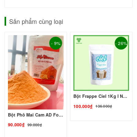
Sản phẩm cùng loại
- 9%
- 26%
Bột Frappe Ciel 1Kg I Nguyên Liệu Pha Chế - Tobee Food
100.000₫
136.000₫
Bột Phô Mai Cam AD Food
90.000₫
99.000₫