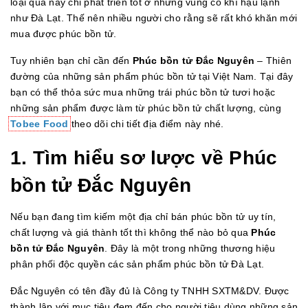
loại quả này chỉ phát triển tốt ở những vùng có khí hậu lạnh
như Đà Lạt. Thế nên nhiều người cho rằng sẽ rất khó khăn mới
mua được phúc bồn tử.
Tuy nhiên bạn chỉ cần đến
Phúc bồn tử Đắc Nguyên
– Thiên
đường của những sản phẩm phúc bồn tử tại Việt Nam. Tại đây
bạn có thể thỏa sức mua những trái phúc bồn tử tươi hoặc
những sản phẩm được làm từ phúc bồn tử chất lượng, cùng
Tobee Food
theo dõi chi tiết địa điểm này nhé.
1.
Tìm hiểu sơ lược về Phúc
bồn tử Đắc Nguyên
Nếu bạn đang tìm kiếm một địa chỉ bán phúc bồn tử uy tín,
chất lượng và giá thành tốt thì không thể nào bỏ qua
Phúc
bồn tử Đắc Nguyên
. Đây là một trong những thương hiệu
phân phối độc quyền các sản phẩm phúc bồn tử Đà Lạt.
Đắc Nguyên có tên đầy đủ là Công ty TNHH SXTM&DV. Được
thành lập với mục tiêu đem đến cho người tiêu dùng những sản