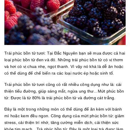
Trái phúc bồn tử tươi: Tại Đắc Nguyên bạn sẽ mua được cả hai
loại phúc bồn tử đen và đỏ. Những trái phúc bồn tử có vị thơm
và hơi có vị chua nhẹ, ngọt thanh. Vì vậy nó khá là dễ ăn hoặc
có thể dùng để chế biến ra các loại nước ép hoặc sinh tố.
Trái phúc bồn tử tươi cũng có rất nhiều công dụng như là: cải
thiện tiểu đường, giúp sáng mắt, ngừa ung thư…Mứt phúc bồn
tử: Được là từ 80% là trái phúc bồn tử và đường cát trắng.
Đây là một trong những món có thể dùng để ăn kèm với bánh
mì hoặc kem đều ngon. Công dụng của mứt phúc bồn tử: giảm
stress, cải thiện trí nhớ, tăng cường miễn dịch, cải thiện sức
khỏe tim mạch…Trà phúc bồn tử: Đây là một loại trà được làm