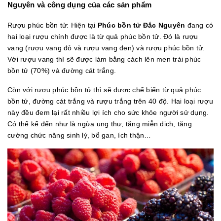
Nguyên và công dụng của các sản phẩm
Rượu phúc bồn tử: Hiện tại
Phúc bồn tử Đắc Nguyên
đang có
hai loại rượu chính được là từ quả phúc bồn tử. Đó là rượu
vang (rượu vang đỏ và rượu vang đen) và rượu phúc bồn tử.
Với rượu vang thì sẽ được làm bằng cách lên men trái phúc
bồn tử (70%) và đường cát trắng.
Còn với rượu phúc bồn tử thì sẽ được chế biến từ quả phúc
bồn tử, đường cát trắng và rượu trắng trên 40 độ. Hai loại rượu
này đều đem lại rất nhiều lợi ích cho sức khỏe người sử dụng.
Có thể kể đến như là ngừa ung thư, tăng miễn dịch, tăng
cường chức năng sinh lý, bổ gan, ích thận…