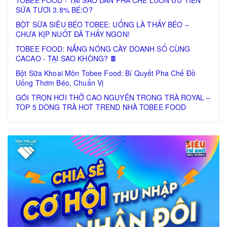
SỮA TƯƠI 3.8% BÉ:O?
BỘT SỮA SIÊU BÉO TOBEE: UỐNG LÀ THẤY BÉO –
CHƯA KỊP NUỐT ĐÃ THẤY NGON!
TOBEE FOOD: NẮNG NÓNG CÀY DOANH SỐ CÙNG
CACAO - TẠI SAO KHÔNG? 🍫
Bột Sữa Khoai Môn Tobee Food: Bí Quyết Pha Chế Đồ
Uống Thơm Béo, Chuẩn Vị
GÓI TRỌN HƠI THỞ CAO NGUYÊN TRONG TRÀ ROYAL –
TOP 5 DÒNG TRÀ HOT TREND NHÀ TOBEE FOOD