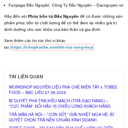
Fanpage Đắc Nguyên: Công Ty Đắc Nguyên – Dacnguyen.vn
Hãy đến với
Phúc bồn tử Đắc Nguyên
để có được những sản
phẩm phúc bồn tử chất lượng để có thể đem lại nhiều giá trị
dinh dưỡng cho sức khỏe của bản thân và gia đình.
Xem thêm các tin tức thú vị khác
tại:
https://chophache.com/tin-tuc-tong-hop
TIN LIÊN QUAN
WORKSHOP NGUYÊN LIỆU PHA CHẾ MIỀN TÂY x TOBEE
FOOD – BẠC LIÊU 27.06.2026
BÍ QUYẾT PHA TRÀ KIỀU MẠCH (TRÀ GẠO RANG) –
“CỰC PHẨM” ĐỔI HẬU VỊ CHIỀU LÒNG KHÁCH HÀNG
TRÀ MẬN HÀ NỘI – “CƠN SỐT” GIẢI NHIỆT MÙA HÈ: BÍ
QUYẾT CHỌN TRÀ NỀN CHUẨN KINH DOANH
TOBEE FOOD - TẠI SAO DÂN PHA CHẾ LUÔN ƯU TIÊN