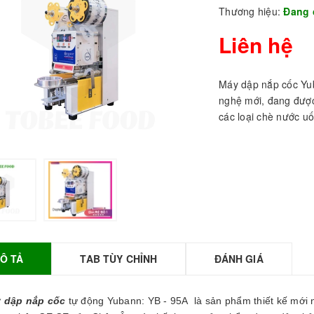
Thương hiệu:
Đang 
Liên hệ
Máy dập nắp cốc Yu
nghệ mới, đang được
các loại chè nước u
BỘT SỮA TOBEE
HANH VỊ - 300g -
OBEE FOOD | Bột
ữa làm Trà Sữa -
TOBEE FOOD
Ô TẢ
TAB TÙY CHỈNH
ĐÁNH GIÁ
0.000₫
36.000₫
HỒNG TRÀ ĐẶC
 dập nắp cốc
tự động Yubann: YB - 95A là sản phẩm thiết kế mới n
IỆT 50G - ROYAL I