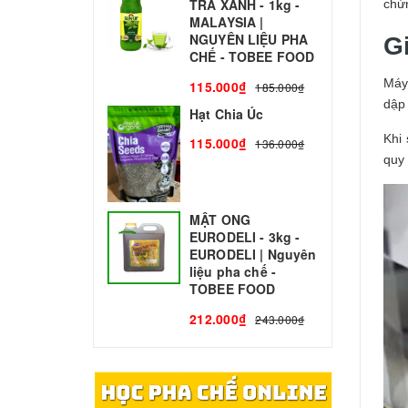
TRÀ XANH - 1kg -
N
chứ
MALAYSIA |
C
NGUYÊN LIỆU PHA
G
1
CHẾ - TOBEE FOOD
Máy
115.000₫
185.000₫
dập
Hạt Chia Úc
Khi
115.000₫
136.000₫
quy 
MẬT ONG
EURODELI - 3kg -
EURODELI | Nguyên
liệu pha chế -
TOBEE FOOD
212.000₫
243.000₫