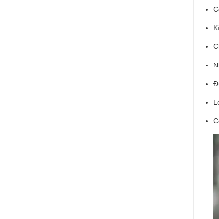
C
K
C
N
Đ
L
C