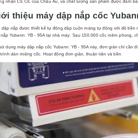
GUYÊN LIỆU PHA
ng nhận CE CE của Châu Âu, và chất lượng sản phẩm được đảm bả
HẾ - TOBEE FOOD
iới thiệu máy dập nắp cốc Yuban
2.000₫
25.000₫
 dập nắp được thiết kế tự động dập cuộn màng tự động với độ bền m
 nắp Yubann: YB - 95A tại nhà máy: Sau 150.000 cốc niêm phong, ch
 sử dụng máy dập nắp cốc Yubann: YB - 95A này, đơn giản chỉ cần đ
trình dán miệng cốc. Hoạt động đơn giản, thuận tiện và bền.