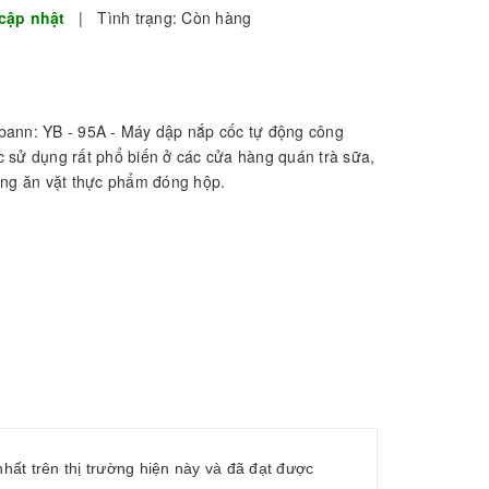
cập nhật
|
Tình trạng:
Còn hàng
bann: YB - 95A - Máy dập nắp cốc tự động công
 sử dụng rất phổ biến ở các cửa hàng quán trà sữa,
ống ăn vặt thực phẩm đóng hộp.
hất trên thị trường hiện này và đã đạt được