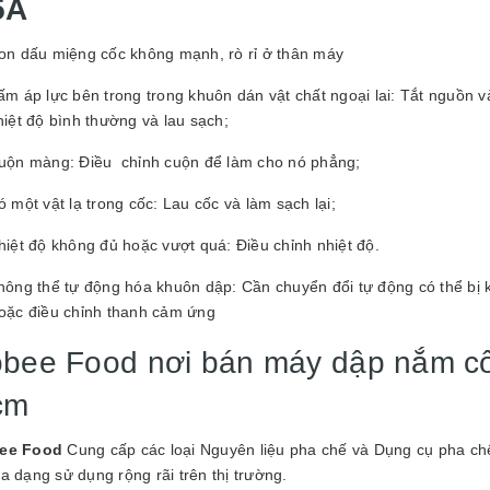
5A
on dấu miệng cốc không mạnh, rò rỉ ở thân máy
ấm áp lực bên trong trong khuôn dán vật chất ngoại lai: Tắt nguồn v
hiệt độ bình thường và lau sạch;
uộn màng: Điều chỉnh cuộn để làm cho nó phẳng;
ó một vật lạ trong cốc: Lau cốc và làm sạch lại;
hiệt độ không đủ hoặc vượt quá: Điều chỉnh nhiệt độ.
hông thể tự động hóa khuôn dập: Cần chuyển đổi tự động có thể bị k
oặc điều chỉnh thanh cảm ứng
bee Food nơi bán máy dập nắm cốc 
cm
ee Food
Cung cấp các loại Nguyên liệu pha chế và Dụng cụ pha ch
a dạng sử dụng rộng rãi trên thị trường.