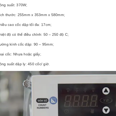
ông suất: 370W;
ích thước: 255mm x 353mm x 580mm;
hiều cao cốc dập tối đa: 17cm;
hiệt độ có thể điều chỉnh: 50 – 250 độ C;
ường kính cốc dập: 90 – 95mm;
oại cốc: Nhựa hoặc giấy;
ông suất dập ly: 450 cốc/ giờ.