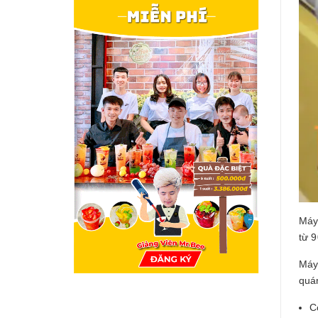
Máy
từ 9
Máy
quán
C