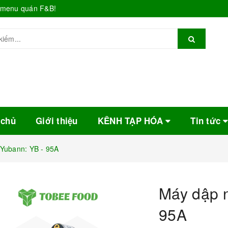
o menu quán F&B!
 chủ
Giới thiệu
KÊNH TẠP HÓA
Tin tức
Yubann: YB - 95A
Máy dập n
95A