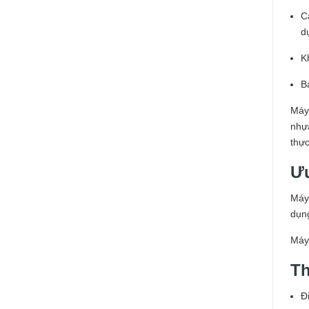
C
d
K
B
Máy
nhựa
thự
Ưu
Máy
dụng
Máy 
Th
Đ