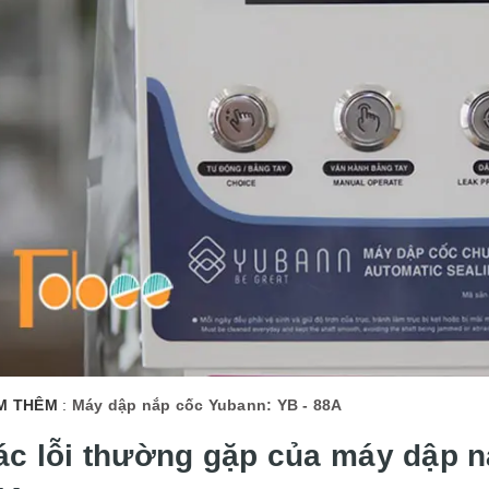
M THÊM
:
Máy dập nắp cốc Yubann: YB - 88A
ác lỗi thường gặp của máy dập n