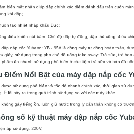
ảm biến mắt nhận giúp dập chính xác điểm đánh dấu trên cuộn màn
ụng khi dập;
huôn tạo nhiệt nhập khẩu Đức;
ảng điều khiển nút bấm: Chế độ dập tự động, dập thủ công, điều chỉn
 dập nắp cốc Yubann: YB - 95A là dòng máy tự động hoàn toàn, đượ
/ giấy, sử dụng trong pha chế đồ uống take away: Trà sữa, trà hoa 
c phẩm ăn nhanh sử dụng phổ biến ở các tiệm trà sữa và bán đồ u
 Điểm Nổi Bật của máy dập nắp cốc 
 được sử dụng phổ biến và tốc độ nhanh chính xác, thời gian sử dụn
. Ít lỗi sảy ra trong quá trình sử dụng so với các máy khác.
không gây tiếng ồn, luôn giữ nước trong ly cẩn thận không có trườ
ông số kỹ thuật máy dập nắp cốc Yub
iện áp sử dụng: 220V;