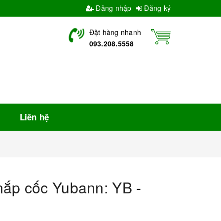
Đăng nhập
Đăng ký
Đặt hàng nhanh
093.208.5558
Liên hệ
ắp cốc Yubann: YB -