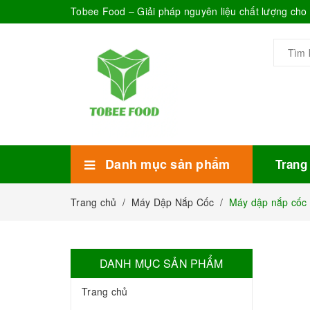
Tobee Food – Giải pháp nguyên liệu chất lượng ch
Danh mục sản phẩm
Trang
Xem thêm
Bánh Kẹo
Combo trà sữa
Thực phẩm đóng hộp
Mứt sinh tố
Bột Sữa
Topping Trà Sữa
Trang chủ
/
Máy Dập Nắp Cốc
/
Máy dập nắp cốc 
DANH MỤC SẢN PHẨM
Trang chủ