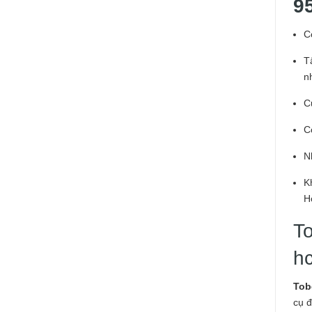
9
C
T
n
C
C
N
K
H
To
h
Tob
cụ đ