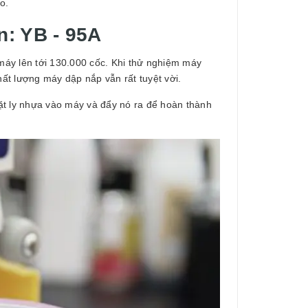
o.
n: YB - 95A
áy lên tới 130.000 cốc. Khi thử nghiệm máy
ất lượng máy dập nắp vẫn rất tuyệt vời.
ặt ly nhựa vào máy và đẩy nó ra để hoàn thành