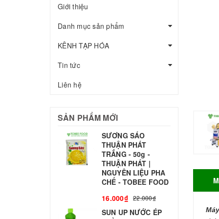
Giới thiệu
Danh mục sản phẩm
KÊNH TẠP HÓA
Tin tức
Liên hệ
SẢN PHẨM MỚI
SƯƠNG SÁO
THUẬN PHÁT
T
TRẮNG - 50g -
T
THUẬN PHÁT |
S
NGUYÊN LIỆU PHA
M
CHẾ - TOBEE FOOD
3
16.000₫
22.000₫
Máy
SUN UP NƯỚC ÉP
B