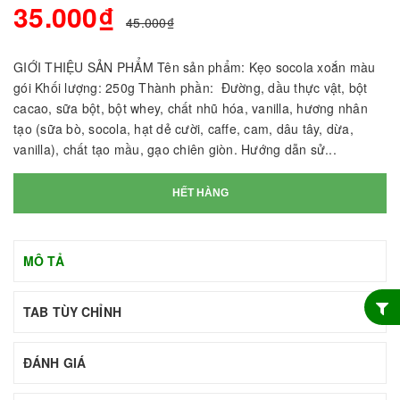
35.000₫
45.000₫
GIỚI THIỆU SẢN PHẨM Tên sản phẩm: Kẹo socola xoắn màu
gói Khối lượng: 250g Thành phần: Đường, dầu thực vật, bột
cacao, sữa bột, bột whey, chất nhũ hóa, vanilla, hương nhân
tạo (sữa bò, socola, hạt dẻ cười, caffe, cam, dâu tây, dừa,
vanilla), chất tạo mầu, gạo chiên giòn. Hướng dẫn sử...
HẾT HÀNG
MÔ TẢ
TAB TÙY CHỈNH
ĐÁNH GIÁ