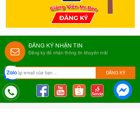
ĐĂNG KÝ NHẬN TIN
Đăng ký để nhận thông tin khuyến mãi
ĐĂNG KÝ
Nguyên Liệu Pha Chế Tobee Food
Nguyên liệu trà sữa
Tobee Food, chuyên cung cấp nguyên
liệu trà sữa giá rẻ, sỉ toàn quốc. Dạy pha chế miễn phí cho