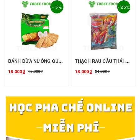
- 5%
- 25%
BÁNH DỪA NƯỚNG QUẢNG NAM - 160g - PHÚC ĐẠT | Bánh Kẹo Ăn Vật, Bánh Kẹo Tết 2024 - TOBEE FOOD
THẠCH RAU CÂU THÁI LAN - 300g | Bánh Kẹo Ăn Vật, Bánh Kẹo Tết 2024 - TOBEE FOOD
18.000₫
18.000₫
19.000₫
24.000₫