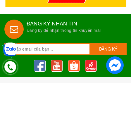
ĐĂNG KÝ NHẬN TIN
Đăng ký để nhận thông tin khuyến mãi
ĐĂNG KÝ
Nguyên Liệu Pha Chế Tobee Food
Nguyên liệu trà sữa
Tobee Food, chuyên cung cấp nguyên
liệu trà sữa giá rẻ, sỉ toàn quốc. Dạy pha chế miễn phí cho
khách hàng, Giao hàng toàn quốc
Địa Chỉ:
Chi nhánh 1: 79 Tăng Nhơn Phú, Phước Long B, Quận