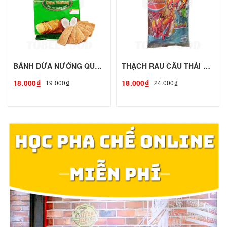
BÁNH DỪA NƯỚNG QUẢNG NAM - 160g - PHÚC ĐẠT | Bánh Kẹo Ăn Vật, Bánh Kẹo Tết 2024 - TOBEE FOOD
THẠCH RAU CÂU THÁI LAN - 300g | Bánh Kẹo Ăn Vật, Bánh Kẹo Tết 2024 - TOBEE FOOD
18.000₫
18.000₫
19.000₫
24.000₫